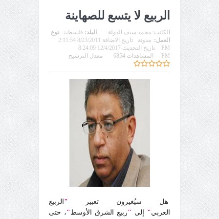
الربيع لا يتسع للصهاينة
الكاتب:
محمد سيف الدولة
البلد:
فلسطين
نوع
العمل:
مدونة
تاريخ الاضافة 8/23/2011 2:11:54
PM
تاريخ التحديث 12/4/2017 8:24:09
PM
المشاهدات 6854
معدل الترشيح
هل سيُغيرون تعبير
"
الربيع
العربي
"
إلى
"
ربيع الشرق الأوسط
"
، حتى