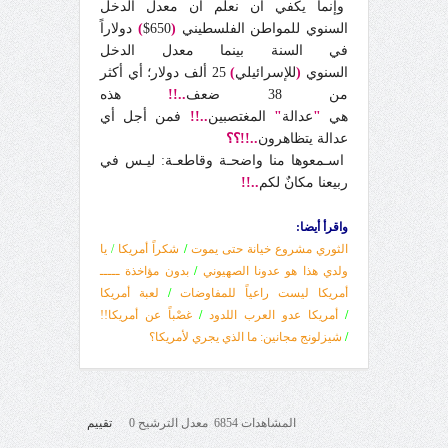
وإنما يكفي أن نعلم أن معدل الدخل
السنوي للمواطن الفلسطيني
(
650$
)
دولاراً
في السنة بينما معدل الدخل
السنوي
(
للإسرائيلي
)
25 ألف دولار؛ أي أكثر
من 38 ضعف
..!!
هذه
هي
"
عدالة
"
المغتصبين
..!!
فمن أجل أي
عدالة يتظاهرون
..!!؟؟
اسـمعوها منا واضحـة وقاطعـة: ليـس في
ربيعنا مكانٌ لكم
..!!
واقرأ أيضا:
الثوري مشروع خيانة حتى يموت
/
شكراً أمريكا
/
يا
ولدي هذا هو عدونا الصهيوني
/
بدون مؤاخذة ـــــ
أمريكا ليست راعياً للمفاوضات
/
لعبة أمريكا
/
أمريكا عدو العرب اللدود
/
غصْباً عن أمريكا!!
/
شيزلونج مجانين: ما الذي يجري لأمريكا؟
المشاهدات 6854 معدل الترشيح 0
تقييم