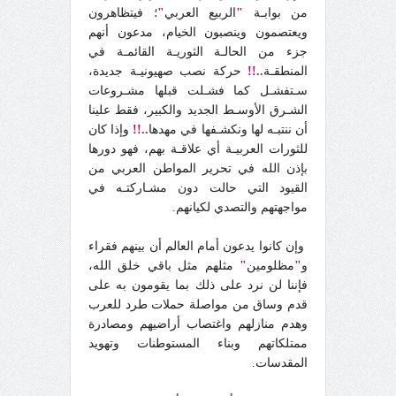
من بوابـة
"
الربيع العربي
"
؛ فيتظاهرون
ويعتصمون وينصبون الخيام، مدعون أنهم
جزء من الحالـة الثوريـة القائمـة في
المنطقـة
..!!
حركة نصب صهيونيـة جديدة،
سـتفشـل كما فشـلت قبلها مشـروعات
الشـرق الأوسـط الجديد والكبير، فقط علينا
أن ننتبـه لها ونكشـفها في مهدها
..!!
وإذا كان
للثورات العربيـة أي علاقـة بهم، فهو دورها
بإذن الله في تحرير المواطن العربي من
القيود التي حالت دون مشـاركتـه في
مواجهتهم والتصدي لكيانهم.
وإن كانوا يدعون أمام العالم أن بينهم فقراء
و
"
مظلومين
"
مثلهم مثل باقي خلق الله،
فإننا لن نرد على ذلك بما يقومون به على
قدم وساق من مواصلة حملات طرد للعرب
وهدم منازلهم واغتصاب أراضيهم ومصادرة
ممتلكاتهم وبناء المستوطنات وتهويد
المقدسات.