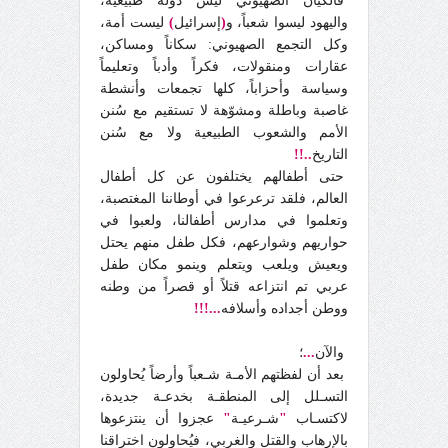
فالكيان الصهيوني ليس دولة طبيعية،
واليهود ليسوا شعباً، و
(
إسرائيل
)
ليست أمة،
وكل التجمع الصهيوني: سكاناً ومساكن،
عقارات ومنقولات، فكراً وأدباً وتعليماً
وسياسة وأحزاباً، كلها تجمعات وأنشطة
غاصبة وباطلة ومشوّهة لا تستقيم مع سُنن
الأمم والشعوب الطبيعية ولا مع سُنن
التاريخ
..!!
حتى أطفالهم يختلفون عن كل أطفال
العالم، فلقد ترعرعوا في أوطاننا المغتصبة،
وتعلموا في مدارس أطفالنا، ولعبوا في
حواريهم وشوارعهم، فكل طفل منهم يحتل
ويعيش ويلعب ويتعلم وينمو مكان طفل
عربي تم انتزاعه قتلاً أو قصراً من وطنه
ووطن أجداده وأسلافه
...!!!
والآن
...
؛
بعد أن لفظتهم الأمـة شـعباً وأرضاً يُحاولون
التسـلل إلى المنطقـة بخدعـة جديدة،
لاكتسـاب
"
شـرعيـة
"
عجزوا أن ينتزعوها
بالإرهاب والقتل والغربي، فيُحاولون اختراقنا