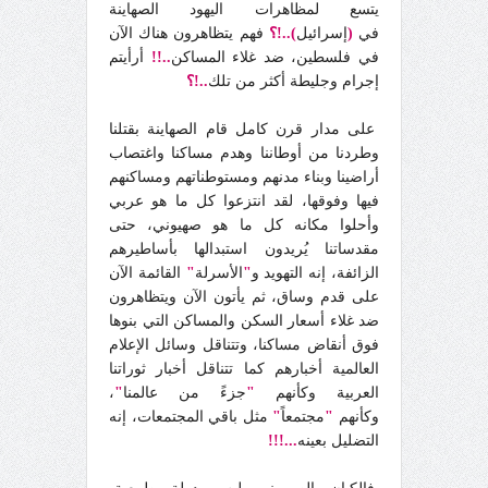
يتسع لمظاهرات اليهود الصهاينة
في
(
إسرائيل
)..!؟
فهم يتظاهرون هناك الآن
في فلسطين، ضد غلاء المساكن
..!!
أرأيتم
إجرام وجليطة أكثر من تلك
..!؟
على مدار قرن كامل قام الصهاينة بقتلنا
وطردنا من أوطاننا وهدم مساكنا واغتصاب
أراضينا وبناء مدنهم ومستوطناتهم ومساكنهم
فيها وفوقها، لقد انتزعوا كل ما هو عربي
وأحلوا مكانه كل ما هو صهيوني، حتى
مقدساتنا يُريدون استبدالها بأساطيرهم
الزائفة، إنه التهويد و
"
الأسرلة
"
القائمة الآن
على قدم وساق، ثم يأتون الآن ويتظاهرون
ضد غلاء أسعار السكن والمساكن التي بنوها
فوق أنقاض مساكنا، وتتناقل وسائل الإعلام
العالمية أخبارهم كما تتناقل أخبار ثوراتنا
العربية وكأنهم
"
جزءً من عالمنا
"
،
وكأنهم
"
مجتمعاً
"
مثل باقي المجتمعات، إنه
التضليل بعينه
...!!!