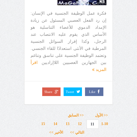
فكرة عمل الوظيفة الجنسية في الإنسان:
إن رد الفعل العصبي المسئول عن زيادة
الإمداد الدموي للأعضاء التناسلية هو
الأساس الذي يقوم عليه الانتصاب عند
الرجل، وكذا إفراز السوائل الجنسية
المرطبة في الأنثى استعدادًا للقاء الجنسي.
وتعتمد الوظيفة الجنسية على تناسق وتناغم
بين الجهازين العصبيين اللاإراديين
اقرأ
المزيد
Share
Tweet
Like
<< الأول
<< السابق
15
14
13
12
1-10
11
التالي >>
الأخير >>