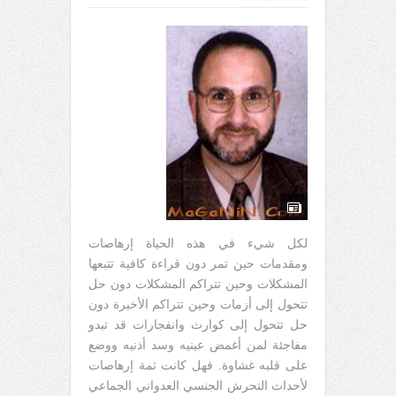
لكل شيء في هذه الحياة إرهاصات
ومقدمات حين تمر دون قراءة كافية تتبعها
المشكلات وحين تتراكم المشكلات دون حل
تتحول إلى أزمات وحين تتراكم الأخيرة دون
حل تتحول إلى كوارث وانفجارات قد تبدو
مفاجئة لمن أغمض عينيه وسد أذنيه ووضع
على قلبه غشاوة. فهل كانت ثمة إرهاصات
لأحداث التحرش الجنسي العدواني الجماعي