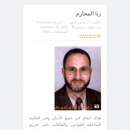
زنا المحارم
الكاتب:
أ.د محمد المهدي
التاريخ
Wednesday,
September 20, 2006
في:
ملفات جنسية
المشاهدات 28865
هناك اتفاق في جميع الأديان وفي الغالبية
الساحقة للقوانين والثقافات على تحريم