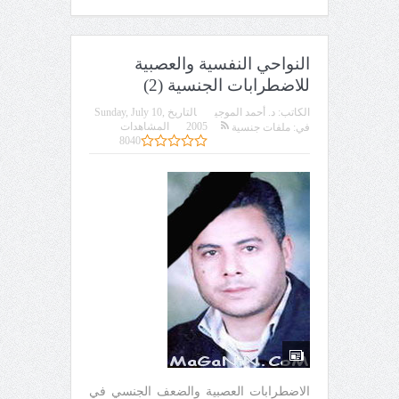
النواحي النفسية والعصبية
للاضطرابات الجنسية (2)
الكاتب:
د. أحمد الموجي
التاريخ
Sunday, July 10,
2005
المشاهدات
في:
ملفات جنسية
8040
الاضطرابات العصبية والضعف الجنسي في