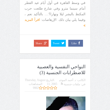
في وسط القاهرة في أول أيام عيد الفطر
أمام سينما مترو وفي شارع طلعت حرب
المكتظ بالبشر ليلا ونهارا؟.... بالتأكيد نعم ،
وفيما يلي بيان ذلك. الإرهاصات:
اقرأ المزيد
Share
Tweet
Like
النواحي النفسية والعصبية
للاضطرابات الجنسية (3)
الكاتب:
د. أحمد الموجي
التاريخ
Thursday, August
11, 2005
المشاهدات
في:
ملفات جنسية
9902