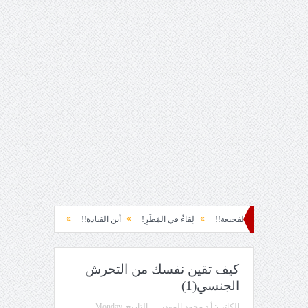
لفجيعة!!
لِقاءُ في المَطَرِ!
أين القيادة!!
رسائل... لم أرسلها!
أيامنا!!
كيف تقين نفسك من التحرش
الجنسي(1)
الكاتب:
أ.د محمد المهدي
التاريخ
Monday,