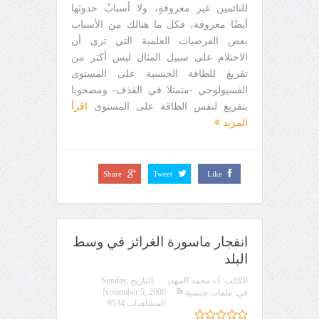
للنائمين غير معروفةٍ، ولا أسبابُ حدوثها
أيضًا معروفة، فكل ما هنالك من الأسباب
بعض الفرضيات العلمية التي ترى أن
الاحتلام على سبيل المثال ليس أكثر من
تفريغ للطاقة الجنسية على المستوى
الفسيولوجي -متمثلا في القذف- ومصحوبا
بتفريغ لنفس الطاقة على المستوى
اقرأ
المزيد
Share
Tweet
Like
انفجار ماسورة الغرائز في وسط
البلد
الكاتب:
أ.د محمد المهدي
التاريخ
Sunday,
November 5, 2006
في:
ملفات جنسية
المشاهدات 9534