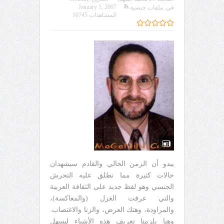
January 1, 2007
في:
ملفات جنسية
المشاهدات 10745
يبدو أن الزمن الحالي والقادم سيشهدان
حالات كثيرة مما نطلق عليه التحرش
الجنسي وهو لفظ جديد على الثقافة العربية
والتي عرفت الغزل (والمعاكسة)،
والمراودة، وهتك العرض، والزنا والاغتصاب.
وهنا يلزمنا تعريف هذه الأشياء ليسهل