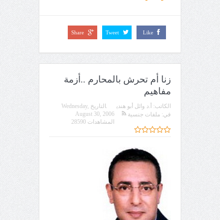
Share
Tweet
Like
زنا أم تحرش بالمحارم ..أزمة
مفاهيم
الكاتب:
أ.د وائل أبو هندي
التاريخ
Wednesday,
August 30, 2006
في:
ملفات جنسية
المشاهدات 28590