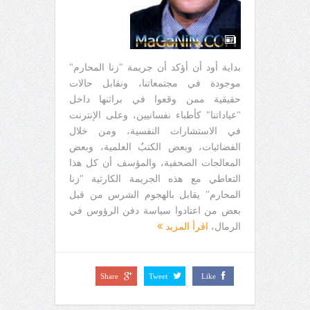
بداية أود أن أؤكد أن جريمة "زنا المحارم"
موجودة في مجتمعاتنا، ونقابل حالات
حقيقية ممن وقعوا في براثنها داخل
"عياداتنا" كأطباء نفسانيين، وعلى الإنترنت
في الاستشارات النفسية، ومن خلال
الفضائيات، وبعض الكتبٌ العلمية، وبعض
المعالجات الصحفية، والمؤسف أن كل هذا
التعاطي مع هذه الجريمة الكارثية "زنا
المحارم" يقابل بالهجوم الشرس من قبل
بعض من اعتادوا سياسة دفن الرؤوس في
الرمال،
اقرأ المزيد
Share
Tweet
Like