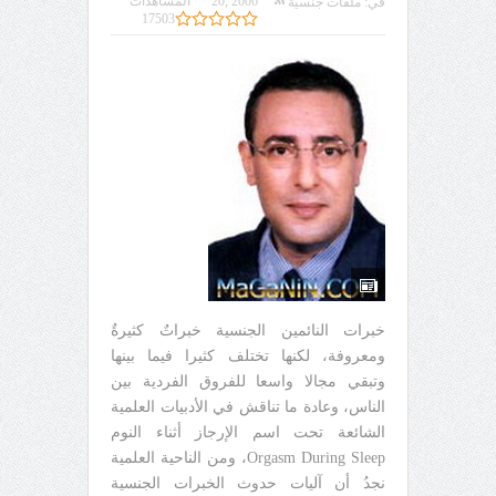
20, 2006
المشاهدات
في:
ملفات جنسية
17503
خبرات النائمين الجنسية خبراتٌ كثيرةٌ
ومعروفة، لكنها تختلف كثيرا فيما بينها
وتبقي مجالا واسعا للفروق الفردية بين
الناس، وعادة ما تناقش في الأدبيات العلمية
الشائعة تحت اسم الإرجاز أثناء النوم
Orgasm During Sleep، ومن الناحية العلمية
نجدُ أن آليات حدوث الخبرات الجنسية