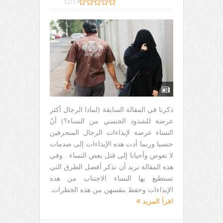
12713
ذكرنا في المقالة السابقة (لماذا الرجال أكثر
عرضة للشذوذ الجنسي من النساء؟) أنّ
النساء عرضة لإيذاءات الرجال المنحرفين
جنسيا وربما أدت هذه الإيذاءات إلى صدمات
لا تعوض وأحيانا إلى قتل بعض النساء . وفي
هذه المقالة نريد أن نذكر أفضل الطرق التي
تستطيع بها النساء الاجتناب من هذه
الإيذاءات وحفظ بنفسهن من هذه الخطرات.
اقرأ المزيد