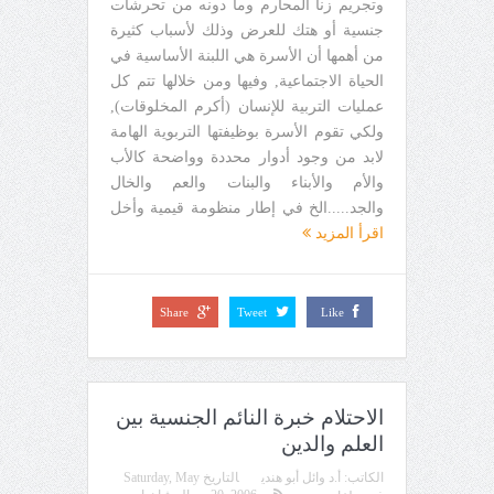
وتجريم زنا المحارم وما دونه من تحرشات
جنسية أو هتك للعرض وذلك لأسباب كثيرة
من أهمها أن الأسرة هي اللبنة الأساسية في
الحياة الاجتماعية, وفيها ومن خلالها تتم كل
عمليات التربية للإنسان (أكرم المخلوقات),
ولكي تقوم الأسرة بوظيفتها التربوية الهامة
لابد من وجود أدوار محددة وواضحة كالأب
والأم والأبناء والبنات والعم والخال
والجد.....الخ في إطار منظومة قيمية وأخل
اقرأ المزيد
Share
Tweet
Like
الاحتلام خبرة النائم الجنسية بين
العلم والدين
الكاتب:
أ.د وائل أبو هندي
التاريخ
Saturday, May