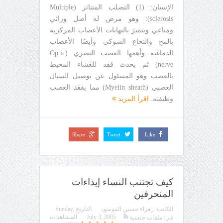
الإنسان: (1) التصلب المتناثر (Multiple
sclerosis): وهو مرض له أصل وراثي
ومناعي ويتميز بالتهابات الأعصاب المركزية
بالمخ والنخاع الشوكي وأيضًا الأعصاب
الدماغية وأهمها العصب البصري (Optic
nerve) ثم يحدث فقد للغشاء المحيط
بالعصب وهو المسئول عن توصيل السيال
العصبي (Myelin sheath) مما يفقد العصب
وظيفته.
اقرأ المزيد
Share
Tweet
Like
كيف تجتنب النساء إيذاءات
المنحرفين
الكاتب:
زهراء حسين الموسوي
التاريخ
Sunday,
July 3, 2005
المشاهدات
في:
ملفات جنسية