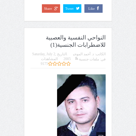
Share
Tweet
Like
النواحي النفسية والعصبية
للاضطرابات الجنسية(1)
الكاتب:
د. أحمد الموجي
التاريخ
Saturday, July 2,
2005
المشاهدات
في:
ملفات جنسية
9175