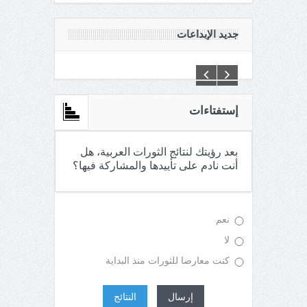
جديد الإبداعات
C:\Inetpub\vhosts\maganin.com\httpdocs\creations\new\
إستفتاءات
بعد رؤيتك لنتائج الثورات العربية، هل
أنت نادم على تأييدها والمشاركة فيها؟
نعم
لا
كنت معارضا للثورات منذ البداية
إرسال
النتائج