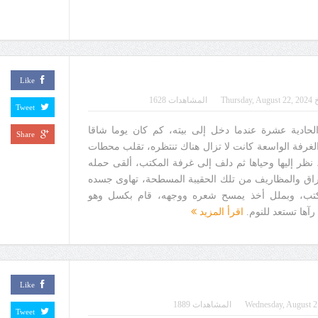
ault.asp
Like
خ
Thursday, August 22, 2024
المشاهدات 1628
Tweet
لحادية عشرة عندما دخل إلى بيته، كم كان يوما شاقا
Share
 الغرفة الواسعة كانت لا تزال هناك تنتظره، تقلب محطات
ا، نظر إليها وحياها ثم دلف إلى غرفة المكتب، ألقى حمله
وراق والمظاريف من تلك الحقيبة المسطحة، تهاوى جسده
تب، وبملل أخذ يمسح شعره ووجهه، قام بكسل وهو
آها تستعد للنوم.
اقرأ المزيد
Like
Wednesday, August 2
المشاهدات 1889
Tweet