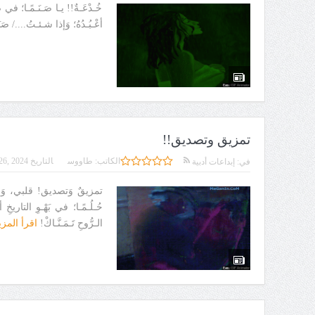
خُـدْعَـةٌ!! يـا صَـنَـمًـا؛ في صَ
أعْـبُـدُهُ؛ وَإذا شـئـتُ..../ صَ
تمزيق وتصديق!!
الكاتب:
طاووس
التاريخ
26, 2024
في:
إبداعات أدبية
تمزيقٌ وَتصديق! قلبي، وَنسيجُ ا
حُـلُـمًـا؛ في بَهْـوِ التاريخِ أ
الـرُّوحِ تَـمَـنَّـاكْ!
اقرأ المز