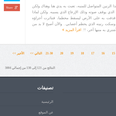
الرنين المتواصل للمنبه، تعبث به يدي هنا وهناك ولكن
Share
ن الذي يوقف صوته وذلك الإزعاج الذي يسببه. ولكن لماذا
ذفت به على الأرض ليسقط محطما، فتناثرت أجزاؤه
. وسكت رنينه الذي يحطم أعصابي.. والآن أصبح لا بد من
شتري به منبها آخر، !!.
اقرأ المزيد
15
16
17
18
19
20
21-30
التالي >>
الأخير >>
النتائج من 121 إلى 130 من إجمالي 3004
تصنيفات
الرئيسية
عن الموقع