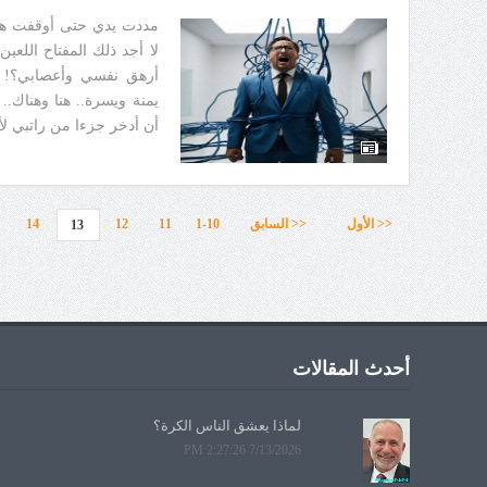
مددت يدي حتى أوقفت هذا 
لا أجد ذلك المفتاح اللعي
أرهق نفسي وأعصابي؟! ق
يمنة ويسرة.. هنا وهناك.
أن أدخر جزءا من راتبي لأ
<< الأول
<< السابق
1-10
11
12
14
13
أحدث المقالات
لماذا يعشق الناس الكرة؟
7/13/2026 2:27:26 PM