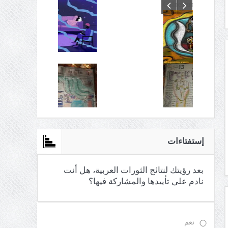
C:\Inetpub\vhosts\maganin.com\httpdocs\creations\new\def
إستفتاءات
بعد رؤيتك لنتائج الثورات العربية، هل أنت
نادم على تأييدها والمشاركة فيها؟
نعم
لا
كنت معارضا للثورات منذ البداية
إرسال
النتائج