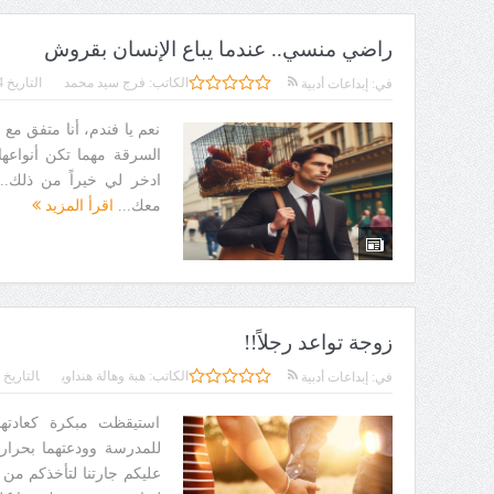
راضي منسي.. عندما يباع الإنسان بقروش
الكاتب:
فرج سيد محمد
التاريخ
4
في:
إبداعات أدبية
نعم يا فندم، أنا متفق مع 
السرقة مهما تكن أنواعها 
ادخر لي خيراً من ذلك...
معك...
اقرأ المزيد
زوجة تواعد رجلاً!!
الكاتب:
هبة وهالة هنداوي
التاريخ
في:
إبداعات أدبية
استيقظت مبكرة كعادتها 
للمدرسة وودعتهما بحرارة
عليكم جارتنا لتأخذكم من ا