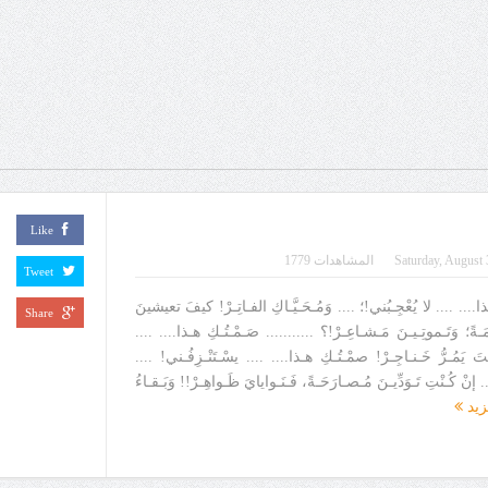
Like
Saturday, August 
المشاهدات 1779
Tweet
.... .... لا يُعْجِـبُني!؛ .... وَمُـحَـيَّـاكِ الفـاتِـرْ! كيفَ تعيشينَ
Share
َّـمَـةً؛ وَتَـموتِـيـنَ مَـشـاعِـرْ!؟ ........... صَـمْـتُـكِ هـذا.... ....
تَ يَمُـرُّ خَـنـاجِـرْ! صمْـتُـكِ هـذا.... .... يسْـتَنْـزِفُـني! ....
... إنْ كُـنْتِ تَـوَدِّيـنَ مُـصـارَحَـةً، فَـنَـوايايَ ظَـواهِـرْ!! وَبَـقـاءُ
زيد