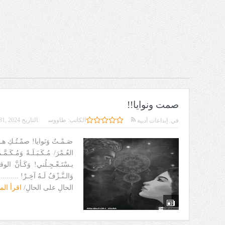
صمت ونوايا!!
الكاتب:
طاووس
التاريخ
31, 2024
في:
إبداعات أدبية
صَـمْـتٌ وَنَوايا! صمْـتُـكِ هـذا
العُـمْرَ/ مُـكَـبَـلَـةً وَمُـكَـم
يـسْتَـعْـجِـلُني! وَكَـأنَّ الوق
وَالـنَّـزْفُ لَـهُ آخِـرْ! ........
الحالِ على الحالِ/
اقرأ الم