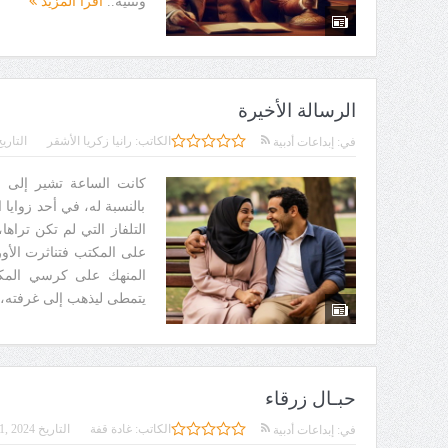
وتثنيه..
اقرأ المزيد
الرسالة الأخيرة
الكاتب:
رانيا زكريا الأشقر
التاري
في:
إبداعات أدبية
كانت الساعة تشير إلى ا
بالنسبة له، في أحد زوايا
التلفاز التي لم تكن تراه
على المكتب فتناثرت الأ
المنهك على كرسي المك
يتمطى ليذهب إلى غرفته، ر
حبـال زرقاء
الكاتب:
غادة قفة
التاريخ
1, 2024
في:
إبداعات أدبية