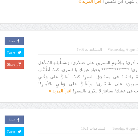
ل شهر؟ أين تذهبين؟
اقرأ المزيد
Like
Wednesday, August 
المشاهدات 1766
Tweet
 أدري؛ بِـجُثُـومِ النسرينِ على صَـدْري؛ وَتسَـلُّـلِـهِ المُـذْهل
Share
ري؛ ************* وَحياةِ عيونكِ يا قَـمَري، كنتُ أظُـنُّـكِ
قَـةً رائـعَـةً في مفـتَـرَقِ العمرِ! كنتُ أظـنُّ على وَعْـيٍ
ُ النسرينَ/ على شَـعْـري! وأظُـنُّ على وَعْـيٍ بالأمـرِ!!
َ في عينيكِ/ يسافرُ لا يـدْري بالسفرِ!
اقرأ المزيد
Like
Tuesday, August 
المشاهدات 1621
Tweet