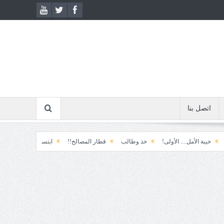
اتصل بنا
.. الأولى!
خذ وطالب
قطار المصالح!!
ابتسامة الطوارئ!
المكوّن وما يعن