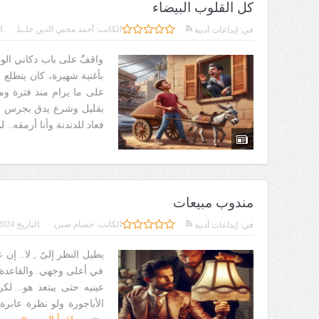
كل القلوب البيضاء
الكاتب:
أحمد محيي الدين خلـيل
ا
في:
إبداعات أدبية
واقفُُ على باب دكاني الو
بأغنية شهيرة، كان يتطلع 
على ما يرام منذ فترة وم
بقليل وشرع يدق بجرس أخر
فعاد للدندنة وأنا أرمقه..
مندوب مبيعات
الكاتب:
حسام صبري
التاريخ
2024
في:
إبداعات أدبية
يطيل النظر إلىّ , لا.. إن
في أعلى وجهي. والقاعدة 
عينيه حتى يبتعد هو.. لك
الأباجورة ولو نظرة عابرة