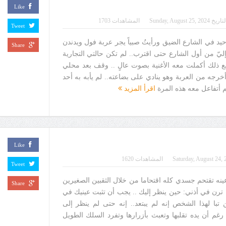
Like
لتاريخ
Sunday, August 25, 2024
المشاهدات 1703
Tweet
حيد في الشارع الضيق ورأيتُ صبياً يجر عربة فول ويدندن
Share
إليّ من أول الشارع حتى اقترب.. لم تكن حالتي التجارية
ع ذلك أكملت معه الأغنية بصوت عالٍ .. وقف بعد محلي
جه من العربة وهو ينادي على بضاعته.. لم يأبه به أحد
 لم أتفاعل معه هذه المرة
اقرأ المزيد
Like
Saturday, August 24, 
المشاهدات 1620
Tweet
 عينه تقتحم جسدي كله اقتحاما من خلال الثقبين الصغيرين
Share
ترن في أذني: حين ينظر إليك .. يجب أن تثبت عينيك في
ن تبا لهذا الشخص إنه لم يبتعد.. إنه حتى لم ينظر إلى
 رغم أن يده تقلبها وتعبث بأزرارها وتفرد السلك الطويل