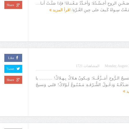
ـحْـنِ الروحِ أجَـسِّـدُهُ؛ وَأحَـدِّدُ مَـعْـنـاهْ! فإذا شئْـتُ أنـا....
Share
نَـعْتُ سِـواهْ كَـيفَ على حِينِ الغُـرَّةِ/
اقرأ المزيد
Like
Monday, August 
المشاهدات 1721
Tweet
لـرُّوحِ أمَــزِّقُــهُ؛ وَيـكونُ هـلاكٌ بِـهـلاكْ! ........... يا
Share
صَـدِّقُـهُ وَدخُـولُ الشُّـرْفَـةِ مَـمْـنُـوعٌ لَـوْلاكْ! قلبي وَنسيجُ
يد