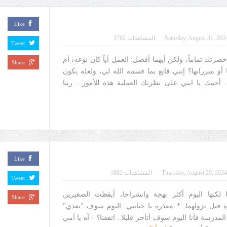
Like
Saturday, August 31, 202
المشاهدات 1762
Tweet
حضرتك تماماً، ولكن أيهما أفضل: العمل أياً كان نوعه، أم
Share
أو مبرراتها؟ إنني قانع بما قسمه الله لي، ولعله يكون
 أحييك يا ابني على نظرتك العملية هذه للأمور... ربنا
Like
Thursday, August 29, 2024
المشاهدات 1882
Tweet
لكنها اليوم أكثر بهجة وانشراحا، أيقظت الصغيرين
Share
 قبل نزولهما. * معذرة يا حبايبي: اليوم سوف "تعدي"
لمدرسة فأنا اليوم سوف أتأخر قليلا.. اتفقنا؟ - آه يا أمي