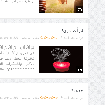
لو اعرف سر تغيبك هذا ك
لم أك أدري!!
الكاتب:
طاووس
التاريخ
28, 2024
في:
إبداعات أدبية
لمْ أكُ أدْري! لمْ أكُ لمْ أكُ
في قـدَري لمْ أكُ لمْ أكُ أد
تَـجْـرِبَـةً للعطر وَمفـارَ
بالأمْـرِ! وَاسْـتَـنْـزَلت
************* لكنَّ الغائب
خدعة!!
الكاتب:
طاووس
التاريخ
27, 2024
في:
إبداعات أدبية