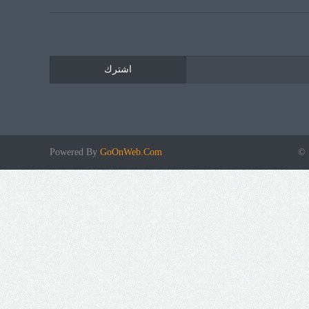
اشترك
 ©
GoOnWeb.Com
Powered By