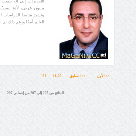
التقديرات إلى أنهُ يصيب
مليون عربي، لأنهُ يصيب
وتشيرُ متابعةُ الدراسات 
العالم أيضًا ورغم ذلك لم
ا
<< الأول
<< السابق
11-20
21
النتائج من 207 إلى 207 من إجمالي 207