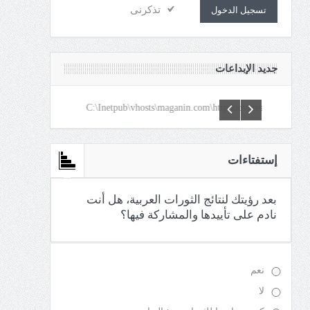
تذكرنى
تسجيل الدخول
جديد الإبداعات
C:\Inetpub\vhosts\maganin.com\httpdocs\creations\new\def
إستفتاءات
بعد رؤيتك لنتائج الثورات العربية، هل أنت
نادم على تأييدها والمشاركة فيها؟
نعم
لا
كنت معارضا للثورات منذ البداية