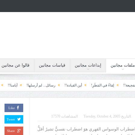
ملفات مجانين
إبداعات مجانين
قياسات مجانين
قالوا عن مجانين
لِقاءُ في المَطَرِ!
أين القيادة!!
رسائل... لم أرسلها!
أيامنا!!
خيبة الأمل....
Like
التاريخ
Tuesday, October 4, 2005
المشاهدات 17570
Tweet
ضطراب الوسواس القهري هوَ اضطراب نفسيٌّ تشيرُ أقلُّ
Share