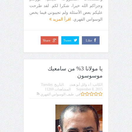
وجزاكم الله خيرا، شكرا لكم. لقد طرحت
عليكم بعض الأسئلة ولم تجيبوني فيما يخص
الوسواس القهري.
اقرأ المزيد
Share
Tweet
Like
يا مولانا 3% من سامعيك
موسوسون
الكاتب:
أ.د وائل أبو هندي
التاريخ
Tuesday,
September 8, 2015
المشاهدات 11269
في:
طيف الوسواس القهري