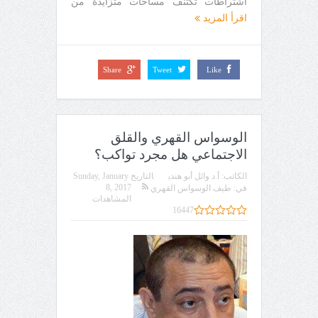
اشتراطات تكتنف مساحات متزايدة من
اقرأ المزيد
Share
Tweet
Like
الوسواس القهري والقلق
الاجتماعي هل مجرد تواكب؟
الكاتب:
أ.د وائل أبو هندي
التاريخ
Sunday, January
8, 2017
في:
طيف الوسواس القهري
المشاهدات
16447