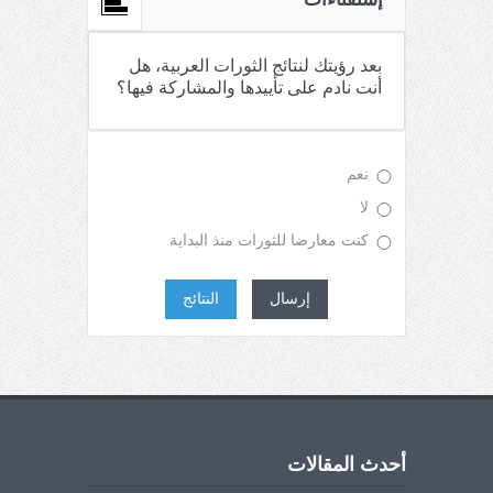
بعد رؤيتك لنتائج الثورات العربية، هل
أنت نادم على تأييدها والمشاركة فيها؟
نعم
لا
كنت معارضا للثورات منذ البداية
إرسال
النتائج
أحدث المقالات