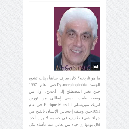
ما هو تاريخه؟ كان يعرف سابقاً رهاب تشوه
الجسد Dysmorphophobiaحتى عام 1997
حين تغير المصطلح إلى أ.ت.ج. أول من
وصفه طبيب نفسي إيطالي من تورين
انريك موريسلي Enrique Morselli في عام
1891حين وصف إحساس الإنسان بالقبح من
جراء شيء طفيف في جسمه لا يراه أحد.
قال يومها إن حياة من يعاني منه مأساة بكل