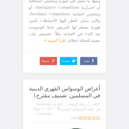
ومنها ما يتمثل في صورة وساوس استباقية
أو احترازية Anticipatory Compulsions، أو
وساوس اجتنابية Avoidance Compulsions؛
والتي يمكن النظر إليها كاحتياطات تأمين
قهرية يضطر لها المريض تجنبًا للوسوسة
بعد البدء في العبادة؛ مثلاً: تخصيص ثياب
معينة للصلاة (بخلاف
اقرأ المزيد
Share
Tweet
Like
أعراض الوسواس القهري الدينية
في المسلمين: تصنيف مقترح1
الكاتب:
أ.د وائل أبو هندي
التاريخ
Wednesday,
April 12, 2017
في:
طيف الوسواس القهري
المشاهدات
25034