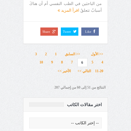
من الباحثين في الطب النفسي أم أن هناكَ
أسبابٌ تتعلقُ
اقرأ المزيد
Share
Tweet
Like
<< الأول
<< السابق
1
2
3
10
9
8
7
5
4
6
11-20
التالي >>
الأخير >>
النتائج من 51 إلى 60 من إجمالي 207
اختر مقالات الكاتب