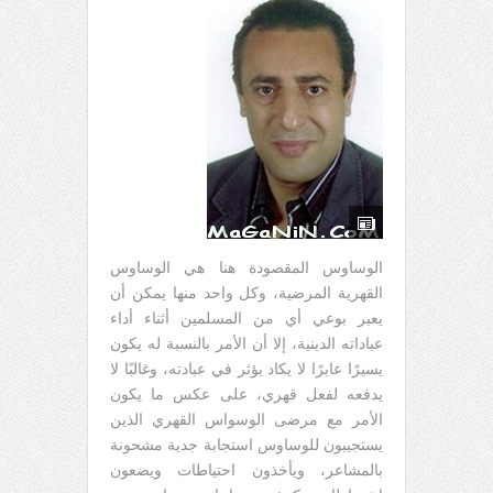
الوساوس المقصودة هنا هي الوساوس
القهرية المرضية، وكل واحد منها يمكن أن
يعبر بوعي أي من المسلمين أثناء أداء
عباداته الدينية، إلا أن الأمر بالنسبة له يكون
يسيرًا عابرًا لا يكاد يؤثر في عبادته، وغالبًا لا
يدفعه لفعل قهري، على عكس ما يكون
الأمر مع مرضى الوسواس القهري الذين
يستجيبون للوساوس استجابة جدية مشحونة
بالمشاعر، ويأخذون احتياطات ويضعون