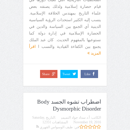
قيام حضارة إسلامية ولذلك يصنفه بعض
علماء التاريخ بمهندس الخلافة الإسلامية.
ينسب إليه الكثير استحداث الرؤية السياسية
الدينية أي الجمع بين السياسة والدين في
الحضارة الإسلامية في إدارة دولة كما
نستوعبها بالمفهوم الحديث. كان عبد الملك
يجمع بين الكفاءة القيادية والنسب ا
اقرأ
المزيد
Share
Tweet
Like
اضطراب تشوه الجسد Body
Dysmorphic Disorder
الكاتب:
أ.د سداد جواد التميمي
التاريخ
Saturday,
November 19, 2016
المشاهدات 12351
في:
طيف الوسواس القهري