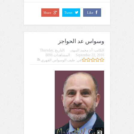
Share
Tweet
Like
وسواس عد الحواجز
الكاتب:
أ.د محمد المهدي
التاريخ
Thursday,
September 22, 2016
المشاهدات 8006
في:
طيف الوسواس القهري