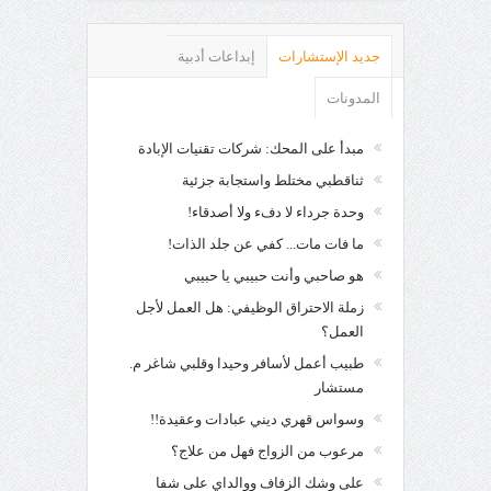
جديد الإستشارات
إبداعات أدبية
المدونات
مبدأ على المحك: شركات تقنيات الإبادة
ثناقطبي مختلط واستجابة جزئية
وحدة جرداء لا دفء ولا أصدقاء!
ما فات مات... كفي عن جلد الذات!
هو صاحبي وأنت حبيبي يا حبيبي
زملة الاحتراق الوظيفي: هل العمل لأجل
العمل؟
طبيب أعمل لأسافر وحيدا وقلبي شاغر م.
مستشار
وسواس قهري ديني عبادات وعقيدة!!
مرعوب من الزواج فهل من علاج؟
على وشك الزفاف ووالداي على شفا