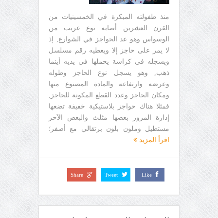
منذ طفولته المبكرة في الخمسينيات من
القرن العشرين أصابه نوع غريب من
الوسواس وهو عد الحواجز في الشوارع, إذ
لا يمر على حاجز إلا ويعطيه رقم مسلسل
ويسجله في كراسة يحملها في يديه أينما
ذهب, وهو يسجل نوع الحاجز وطوله
وعرضه وارتفاعه والمادة المصنوع منها
ومكان الحاجز وعدد القطع المكونة للحاجز,
فمثلا هناك حواجز بلاستيكية خفيفة تضعها
إدارة المرور بعضها مثلث والبعض الآخر
مستطيل وملون بلون برتقالي مع أصفر؛
اقرأ المزيد
Share
Tweet
Like