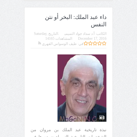
داء عبد الملك: البخر أو نتن
النفس
الكاتب:
أ.د سداد جواد التميمي
التاريخ
Saturday,
December 17, 2016
المشاهدات 14165
في:
طيف الوسواس القهري
نبذة تاريخية عبد الملك بن مروان من
الشخصيات التاريخية التي لعبت دورها في