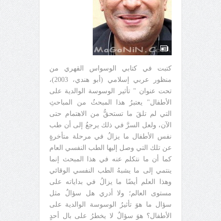
كتبت في كتابي الوسواس القهري من
منظور عربي إسلامي (أبو هندي، 2003)،
تحت عنوان " تأثير الوسوسة الوالدية على
الأطفال" يعتبرُ هذا المبحثُ من المباحثِ
التي لم تلقَ ما تستحقُّ من الاهتمام حتى
الآن، ولعل السرَّ في ذلك يرجعُ إلى أن طب
نفس الأطفال ما يزالُ في مرحلة متأخرةٍ
عن تلك التي وصل إليها الطب النفسي العام
كما أن ما نتكلم عنه في هذا المبحث إنما
ينتمي إلى ما يشبهُ الطب النفسي الوقائي
وهذا العلم أيضًا ما يزالُ في بداياته على
مستوى العالم؛ ولا أدري هل سؤالٌ مثل
سؤال ما هوَ تأثيرُ الوسوسة الوالدية على
الأطفال؟ هوَ سؤالٌ لا يخطرُ على بال أحدٍ