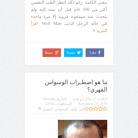
معنى الكلمة. رغم ذلك انتظر الطب النفسي
أكثر من 100 عام قبل أن ينتبه إليه ولم
يتحدث عنه سيمغوند فرويد إلا مرة واحدة
في حالة الرجل الذئب Wolf Man.
اقرأ
المزيد
Share
Tweet
Like
ما هو اضطـراب الوسواس
القهري؟
الكاتب:
أ.د وائل أبو هندي
التاريخ
Monday,
November 14, 2016
المشاهدات 13454
في:
طيف الوسواس القهري