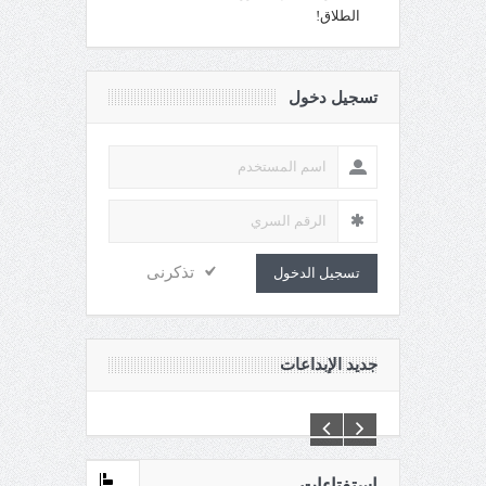
الطلاق!
تسجيل دخول
تذكرنى
تسجيل الدخول
جديد الإبداعات
s\maganin.com\httpdocs\creations\new\default.asp
إستفتاءات