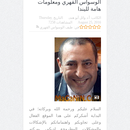
الوسواس القهري ومعلومات
هامة لليندا
الكاتب:
أ.د وائل أبو هندي
التاريخ
Thursday,
August 25, 2016
المشاهدات 7258
في:
طيف الوسواس القهري
السلام عليكم ورحمة الله وبركاته؛ في
البداية أشكركم على هدا الموقع الفعال
وعلى تجاوبكم واهتماماتكم بالإشكالات
والمشكلات المطروحة لديكم، بوركتم