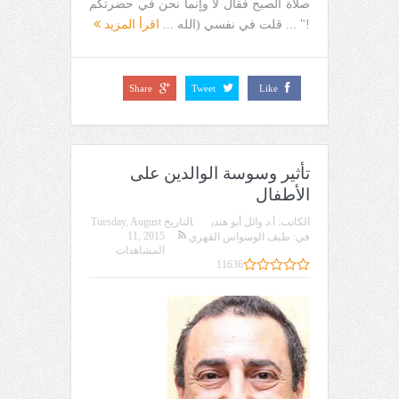
صلاة الصبح فقال لا وإنما نحن في حضرتكم
!" ... قلت في نفسي (الله ...
اقرأ المزيد
Share
Tweet
Like
تأثير وسوسة الوالدين على
الأطفال
الكاتب:
أ.د وائل أبو هندي
التاريخ
Tuesday, August
11, 2015
في:
طيف الوسواس القهري
المشاهدات
11636