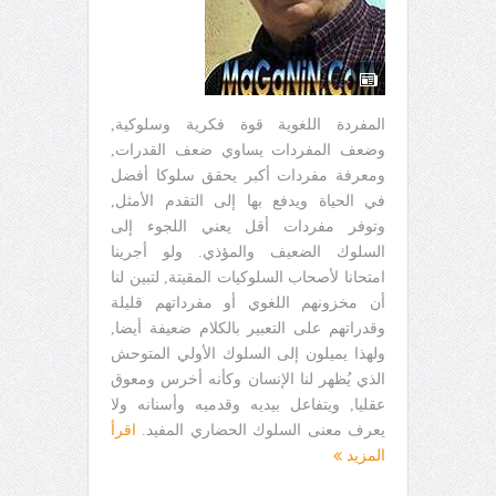
المفردة اللغوية قوة فكرية وسلوكية,
وضعف المفردات يساوي ضعف القدرات,
ومعرفة مفردات أكبر يحقق سلوكا أفضل
في الحياة ويدفع بها إلى التقدم الأمثل,
وتوفر مفردات أقل يعني اللجوء إلى
السلوك الضعيف والمؤذي. ولو أجرينا
امتحانا لأصحاب السلوكيات المقيتة, لتبين لنا
أن مخزونهم اللغوي أو مفرداتهم قليلة
وقدراتهم على التعبير بالكلام ضعيفة أيضا,
ولهذا يميلون إلى السلوك الأولي المتوحش
الذي يُظهر لنا الإنسان وكأنه أخرس ومعوق
عقليا, ويتفاعل بيديه وقدميه وأسنانه ولا
يعرف معنى السلوك الحضاري المفيد.
اقرأ
المزيد