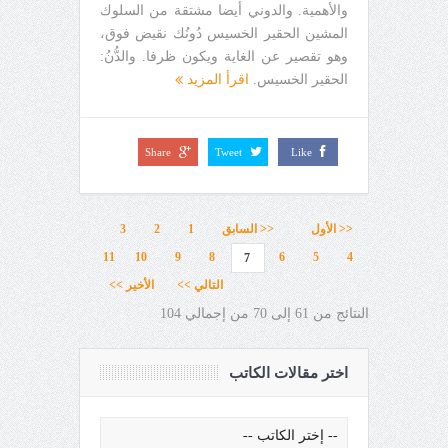
والأهمية. والدوني أيضا مشتقة من السلوك
المشين الحقير الخسيس دُونُك نقيض فوق،
وهو تقصير عن الغاية ويكون ظرفا. والدُّنُ:
الحقير الخسيس.
اقرأ المزيد
Share
Tweet
Like
<< الأول
<< السابق
1
2
3
11
10
9
8
6
5
4
7
التالي >>
الأخير >>
النتائج من 61 إلى 70 من إجمالي 104
اختر مقالات الكاتب