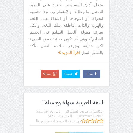
يجعل آذان المستمعين تتعود على النطق
المختل والرطانة والاضطراب، ولا تحسبه
انحرافا أو اعوجاجا أو اعتداءَ على اللغة
والهوية والذات الناطقة بتلك اللغة. والكل
يعرف مقولة "العقل السليم في الجسم
السليم"، وهي قد تكون صائبة بعض الشيء
لكن حقيقة وجوهر سلامة العقل تتأكد
بالنطق السل
اقرأ المزيد
Share
Tweet
Like
اللغة العربية سهلة وجميلة!!
الكاتب:
د. صادق السامرائي
التاريخ
Saturday,
December 1, 2018
المشاهدات 6423
في:
اللغة العربية: لغة مجانين