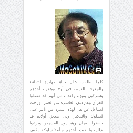
كلما اطلعت على حياة جهابذة الثقافة
والمعرفة العربية في أوج توهجها، أجدهم
يشتركون بميزة واحدة، هي أنهم قد حفظوا
القرآن وهم دون العاشرة من العمر. ورحت
أتساءل عن هل لهذه الميزة من تأثير على
السلوك والتفكير. ولي صديق أولاده قد
حفظوا القرآن وهم دون العشرين وبرعوا
بذلك، والتقيت بأحدهم متأملا سلوكه وكيف