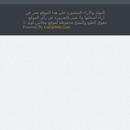
المواد والآراء المنشورة على هذا الموقع تعبر عن
آراء أصحابها ولا تعبر بالضرورة عن رأي الموقع -
حقوق الطبع والنسخ محفوظة لموقع مجانين.كوم ©
Powered By
GoOnWeb.Com