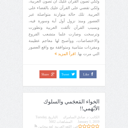
ولكي تصون القرآن عليك أن تصون العربية،
ولكي تقضي على القرآن عليك بالقضاء على
العربية. تلك حالة متوازنة متواصلة عبر
العصور ومنذ نزول أول آية وسورة فيه،
وبسبب القرآن تألقت العربية وتطورت
وترسخت وصارت علما متشعب الفروع
والاختصاصات، ووأصبح لها معاجم عظيمة
ومفردات متنامية ومتوافقة مع واقع العصور
التي مرت بها.
اقرأ المزيد
Share
Tweet
Like
الخواء المَعجَمي والسلوك
الأبْهَمي!!
الكاتب:
د. صادق السامرائي
التاريخ
Tuesday,
January 1, 2019
المشاهدات 5602
في:
اللغة العربية: لغة مجانين