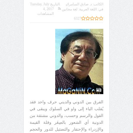
الكاتب:
د. صادق السامرائي
التاريخ
Tuesday, July
4, 2017
في:
اللغة العربية: لغة مجانين
المشاهدات
6327
الفرق بين الدوني والديني حرف واحد فقد
يُقلب الياء إلى واو في السلوك ويبقى في
القول والرسم وحسب، والدوني مشتقة من
الدونية أي الشعور بالصِغَر وقلة القيمة
والإزدراء والإحتقار والتضئيل للدور والحجم