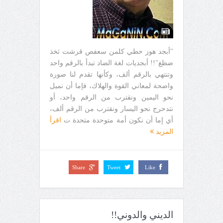
"أبجد هوز حطي كلمن سعفص قرشت ثخذ
ضظغ"!! أبجديات لغة الضاد تبدأ بالرقم واحد
وتنتهي بالرقم ألف، وكأنها تقدم لنا صورة
واضحة لمعاني القوة والهلاك، فإما أن نميل
نحو اليمين ونقترب من الرقم واحد، أو
نتدحرج نحو اليسار ونقترب من الرقم ألف،
أي إما أن نكون أمة متوحدة متحدة ت
اقرأ
المزيد
Share
Tweet
Like
الديني والدوني!!