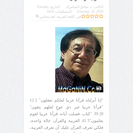
الكاتب:
د. صادق السامرائي
التاريخ
Tuesday,
February 19, 2019
المشاهدات 6432
في:
اللغة العربية: لغة مجانين
"إنا أنزلناه قرآنا عربيا لعلكم تعقلون" 12:2
"قرآنا عربيا غير ذي عوجٍ لعلهم يتقون"
39:28 "كتاب فصلت آياته قرآنا عربيا لقوم
يعلمون"41:3 العربية والقرآن حالة واحدة،
فلكي تعرف القرآن عليك أن تعرف العربية،