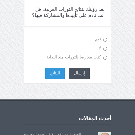
بعد رؤيتك لنتائج الثورات العربية، هل
أنت نادم على تأييدها والمشاركة فيها؟
نعم
لا
كنت معارضا للثورات منذ البداية
إرسال
النتائج
أحدث المقالات
العنف المتراكم... كيف يصنع المجتمع