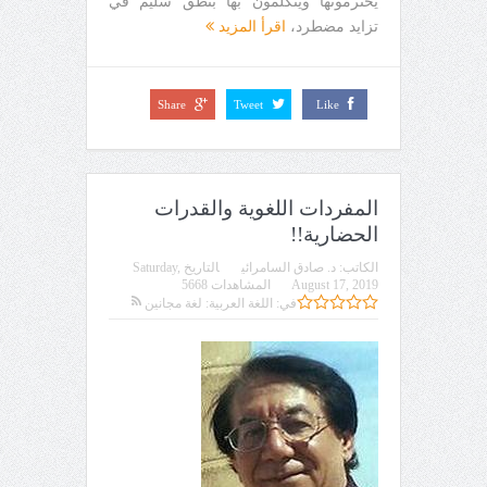
يحترمونها ويتكلمون بها بنطق سليم في
تزايد مضطرد،
اقرأ المزيد
Share
Tweet
Like
المفردات اللغوية والقدرات
الحضارية!!
الكاتب:
د. صادق السامرائي
التاريخ
Saturday,
August 17, 2019
المشاهدات 5668
في:
اللغة العربية: لغة مجانين