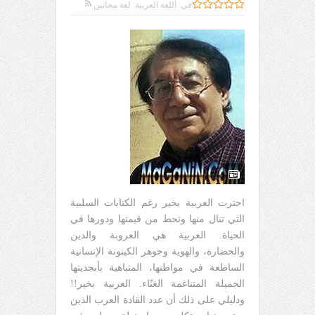
في:
اللغة العربية: لغة مجانين
احترت العربية بخير رغم الكتابات السلبية
التي تنال منها وتحط من قيمتها ودورها في
الحياة. العربية هي العروبة والدين
والحضارة، والهوية وجوهر الكينونة الإنسانية
الساطعة في مواطنها، المتباهية بأبجديتها
الجميلة المتناغمة الغنّاء. العربية بخير!!
ودليلي على ذلك أن عدد القادة العرب الذين