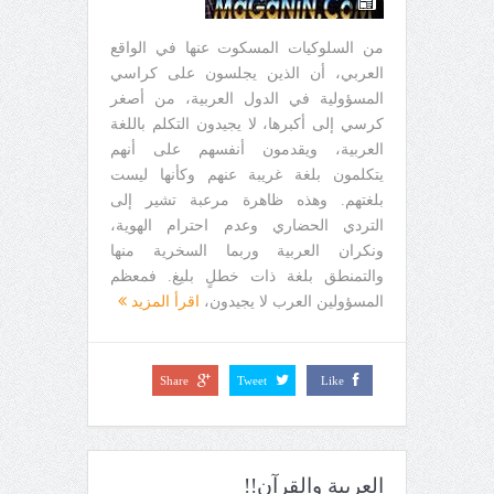
من السلوكيات المسكوت عنها في الواقع
العربي، أن الذين يجلسون على كراسي
المسؤولية في الدول العربية، من أصغر
كرسي إلى أكبرها، لا يجيدون التكلم باللغة
العربية، ويقدمون أنفسهم على أنهم
يتكلمون بلغة غريبة عنهم وكأنها ليست
بلغتهم. وهذه ظاهرة مرعبة تشير إلى
التردي الحضاري وعدم احترام الهوية،
ونكران العربية وربما السخرية منها
والتمنطق بلغة ذات خطلٍ بليغ. فمعظم
المسؤولين العرب لا يجيدون،
اقرأ المزيد
Share
Tweet
Like
العربية والقرآن!!