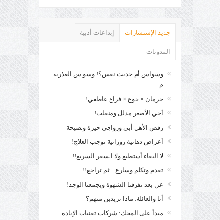
جديد الإستشارات
إبداعات أدبية
المدونات
وسواس أم حديث نفس؟! وسواس العذرية
م
حرمان × جوع × فراغ عاطفي!
أخي الأصغر مدلل ومنفلت!
رفض الأهل أبي وزواجي حيرة ونصيحة
أعراض ذهانية زورانية توجب العلاج!
لا البقاء أستطيع ولا السفر السريع!!
تقدم وتكلم وسارع... ثم تراجع!!
عن بعد تفرقنا الشهوة ويجمعنا الوجد!
أنا والعائلة: ماذا تريدين منهم؟
مبدأ على المحك: شركات تقنيات الإبادة