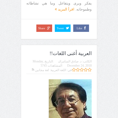
يفكر ويرى ويتفاعل وما هي نشاطاته
وطموحاته.
اقرأ المزيد
Share
Tweet
Like
العربية أغنى اللغات!!
الكاتب:
د. صادق السامرائي
التاريخ
Monday,
December 24, 2018
المشاهدات 5745
في:
اللغة العربية: لغة مجانين