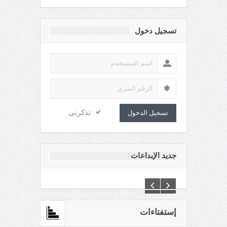
تسجيل دخول
تذكرنى
تسجيل الدخول
جديد الإبداعات
C:\Inetpub\vhosts\maganin.com\httpdocs\creations\new\
إستفتاءات