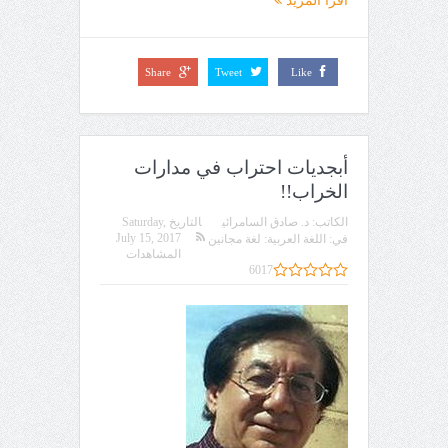
اقرأ المزيد
Share
Tweet
Like
أبجديات احتراب في مدارات
الخراب!!
الكاتب:
د. صادق السامرائي
التاريخ
Saturday,
July 15, 2017
في:
اللغة العربية: لغة مجانين
المشاهدات
6017