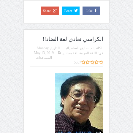
Share
Tweet
Like
الكراسي تعادي لغة الضاد!!
الكاتب:
د. صادق السامرائي
التاريخ
Monday,
May 13, 2019
في:
اللغة العربية: لغة مجانين
المشاهدات
5657