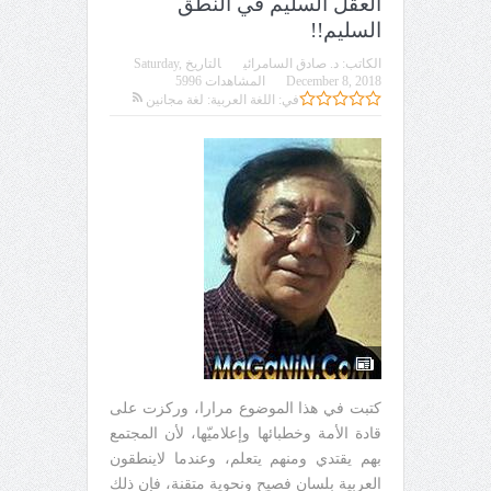
العقل السليم في النُطق
السليم!!
الكاتب:
د. صادق السامرائي
التاريخ
Saturday,
December 8, 2018
المشاهدات 5996
في:
اللغة العربية: لغة مجانين
كتبت في هذا الموضوع مرارا، وركزت على
قادة الأمة وخطبائها وإعلاميّها، لأن المجتمع
بهم يقتدي ومنهم يتعلم، وعندما لاينطقون
العربية بلسان فصيح ونحوية متقنة، فإن ذلك