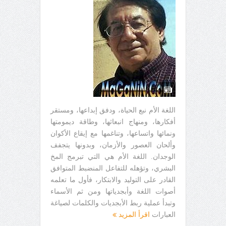
اللغة الأم نبع الحياة، ودفق إبداعها، ومستقر
أفكارها، ومنهاج انبعاثها، وطاقة ديمومتها
ونمائها واتساعها، وتناغمها مع إيقاع الأكوان
وألحان العصور والأزمان، وبدونها يتجفف
الوجدان. اللغة الأم هي التي تبرمج المخ
البشري، وتؤهله للتفاعل المنضبط المتوافق
القادر على التوليد والابتكار، فأول ما تعلمه
أصوات اللغة وأبجدياتها ومن ثم الأسماء
وتبدأ عملية ربط الأبجديات والكلمات لصياغة
العبارات
اقرأ المزيد