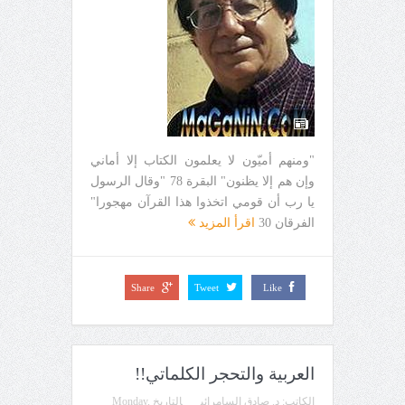
"ومنهم أميّون لا يعلمون الكتاب إلا أماني
وإن هم إلا يظنون" البقرة 78 "وقال الرسول
يا رب أن قومي اتخذوا هذا القرآن مهجورا"
الفرقان 30
اقرأ المزيد
Share
Tweet
Like
العربية والتحجر الكلماتي!!
الكاتب:
د. صادق السامرائي
التاريخ
Monday,