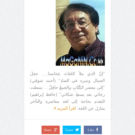
"إنّ الذي ملأ اللغاتَ مَحاسنا..... جعلَ
الجمال وسره في الضادِ" (أحمد شوقي)
"إلى معشر الكُتّابِ والجمعُ حافِلُ.... بسطت
رجائي بعد بسطِ شكاتي" (حافظ إبراهيم)
التقدم بحاجة إلى لغة معاصرة والتأخر
يتنازل عن اللغة.
اقرأ المزيد
Share
Tweet
Like