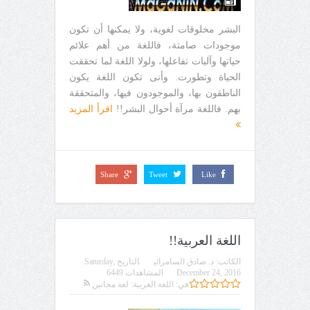
البشر مخلوقات لغوية، ولا يمكنها أن تكون
موجودات صامتة، فاللغة من أهم علائم
حياتها وآليات تفاعلها، ولولا اللغة لما تحققت
الحياة وتطورت. وأنى تكون اللغة يكون
الناطقون بها، والموجودون فيها، والمتحققة
بهم. فاللغة مرآة أحوال البشر!!
اقرأ المزيد
Share
Tweet
Like
اللغة العربية!!
الكاتب:
د. صادق السامرائي
التاريخ
Saturday,
December 24, 2016
المشاهدات 6449
في:
اللغة العربية: لغة مجانين