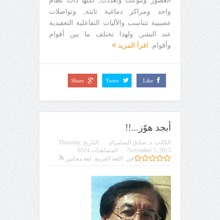
العصور وتنوعت وتعددت, لكنها ذات نظام
واحد ومراكز دماغية ثابتة, وتواصلات
عصيبية تتناسب والآليات التفاعلية التعقيدية
عند البشر, ولهذا تختلف ما بين أقوام
وأقوام.
اقرأ المزيد
Share
Tweet
Like
أبجد هوّز...!!
الكاتب:
د. صادق السامرائي
التاريخ
Thursday,
November 5, 2015
المشاهدات 6514
في:
اللغة العربية: لغة مجانين