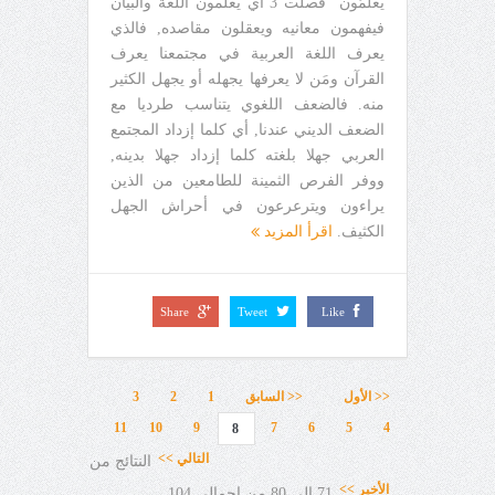
يَعْلَمُونَ" فصلت 3 أي يعلمون اللغة والبيان
فيفهمون معانيه ويعقلون مقاصده, فالذي
يعرف اللغة العربية في مجتمعنا يعرف
القرآن ومَن لا يعرفها يجهله أو يجهل الكثير
منه. فالضعف اللغوي يتناسب طرديا مع
الضعف الديني عندنا, أي كلما إزداد المجتمع
العربي جهلا بلغته كلما إزداد جهلا بدينه,
ووفر الفرص الثمينة للطامعين من الذين
يراءون ويترعرعون في أحراش الجهل
الكثيف.
اقرأ المزيد
Share
Tweet
Like
<< الأول
<< السابق
1
2
3
11
10
9
7
6
5
4
8
التالي >>
النتائج من
الأخير >>
71 إلى 80 من إجمالي 104