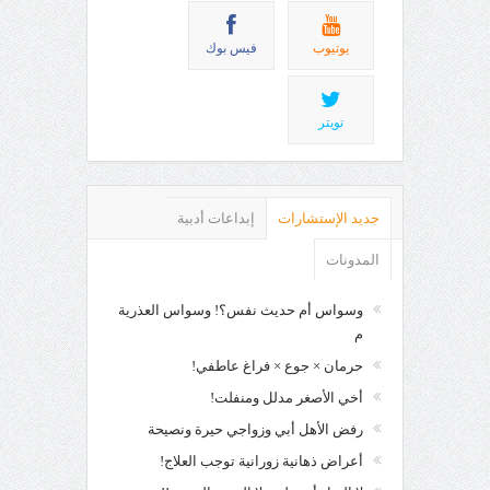
يوتيوب
فيس بوك
تويتر
جديد الإستشارات
إبداعات أدبية
المدونات
وسواس أم حديث نفس؟! وسواس العذرية
م
حرمان × جوع × فراغ عاطفي!
أخي الأصغر مدلل ومنفلت!
رفض الأهل أبي وزواجي حيرة ونصيحة
أعراض ذهانية زورانية توجب العلاج!