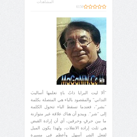
المشاهدات
6156
"ألا ليت البرايا ذاتُ باءٍ تعلمها أساليبَ
التداني" والمقصود بالباء هي المتصلة بكلمة
"بشر"، فعندما تسقط الباء تتحول الكلمة
إلى "شر". ويبدو أن هناك علاقة غير متوازنة
ما بين حرفٍ وحرفين، أي أن إرادة القبض
هي ثلث إرادة الانفلات، ولهذا يكون الميل
لفعل الشر أسهل وأعظم في مسيرة