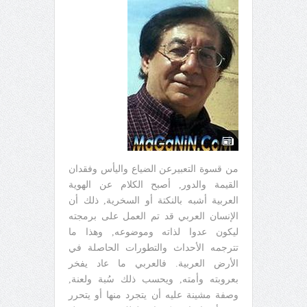
من قسوة التعبيرعن الضياع واليأس وفقدان
القيمة والدور, أصبح الكلام عن الهوية
العربية أشبه بالنكتة أو السخرية, ذلك أن
الإنسان العربي قد تم العمل على برمجته
ليكون عدوا لذاته وموضوعه, وهذا ما
تترجمه الأحداث والتطورات الحاصلة في
الأرض العربية. فالعربي ما عاد يفخر
بعروبته وأمته, ويحسب ذلك سُبة ولعنة,
وصفة مشينة عليه أن يتجرد منها أو يتحرر