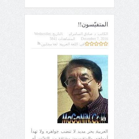
المتفيّسون!!
الكاتب:
د. صادق السامرائي
التاريخ
Wednesday,
December 7, 2016
المشاهدات 5841
في:
اللغة العربية: لغة مجانين
العربية بحر مديد لا تنضب جواهره ولا تهدأ
أمواجه، والمتفيسون مشتقة من التفيّس أي