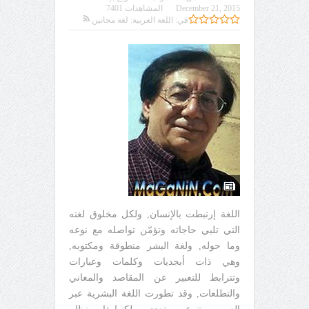
December 21, 2015
المشاهدات 7401
في:
اللغة العربية: لغة مجانين
اللغة إرتبطت بالإنسان, ولكل مخلوق لغته
التي تلبي حاجاته وتؤمّن تواصله مع نوعه
وما حوله, ولغة البشر منطوقة ومكتوبه,
وهي ذات أبجديات وكلمات وعبارات
وتترابط للتعبير عن المقاصد والمعاني
والتطلعات, وقد تطورت اللغة البشرية عبر