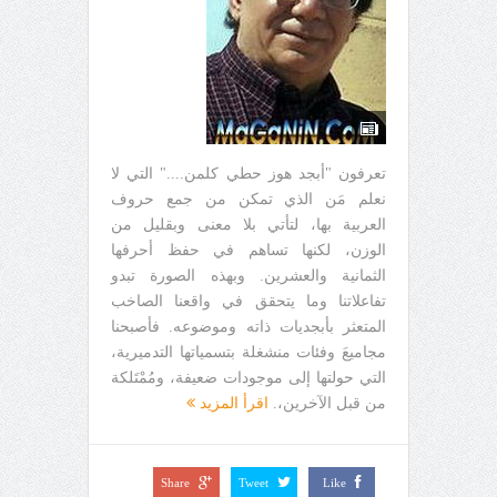
تعرفون "أبجد هوز حطي كلمن...." التي لا
نعلم مَن الذي تمكن من جمع حروف
العربية بها، لتأتي بلا معنى وبقليل من
الوزن، لكنها تساهم في حفظ أحرفها
الثمانية والعشرين. وبهذه الصورة تبدو
تفاعلاتنا وما يتحقق في واقعنا الصاخب
المتعثر بأبجديات ذاته وموضوعه. فأصبحنا
مجاميعَ وفئات منشغلة بتسمياتها التدميرية،
التي حولتها إلى موجودات ضعيفة، ومُمْتَلكة
من قبل الآخرين،.
اقرأ المزيد
Share
Tweet
Like