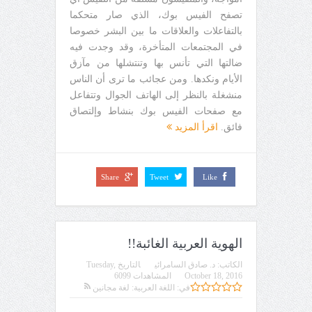
تصفح الفيس بوك، الذي صار متحكما
بالتفاعلات والعلاقات ما بين البشر خصوصا
في المجتمعات المتأخرة، وقد وجدت فيه
ضالتها التي تأنس بها وتنتشلها من مآزق
الأيام ونكدها. ومن عجائب ما ترى أن الناس
منشغلة بالنظر إلى الهاتف الجوال وتتفاعل
مع صفحات الفيس بوك بنشاط وإلتصاق
فائق.
اقرأ المزيد
Share
Tweet
Like
الهوية العربية الغائبة!!
الكاتب:
د. صادق السامرائي
التاريخ
Tuesday,
October 18, 2016
المشاهدات 6099
في:
اللغة العربية: لغة مجانين