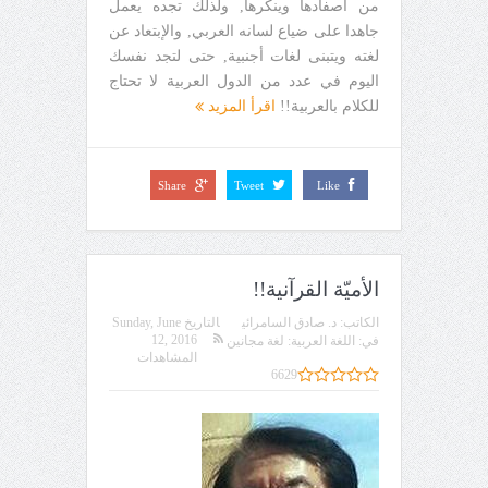
من أصفادها وينكرها, ولذلك تجده يعمل
جاهدا على ضياع لسانه العربي, والإبتعاد عن
لغته ويتبنى لغات أجنبية, حتى لتجد نفسك
اليوم في عدد من الدول العربية لا تحتاج
للكلام بالعربية!!
اقرأ المزيد
Share
Tweet
Like
الأميّة القرآنية!!
الكاتب:
د. صادق السامرائي
التاريخ
Sunday, June
12, 2016
في:
اللغة العربية: لغة مجانين
المشاهدات
6629