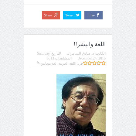
Share
Tweet
Like
اللغة والبشر!!
الكاتب:
د. صادق السامرائي
التاريخ
Saturday,
December 24, 2016
المشاهدات 6313
في:
اللغة العربية: لغة مجانين