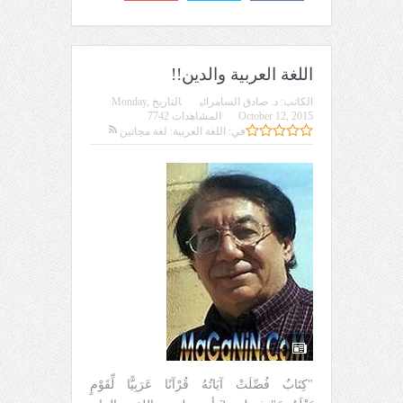
اللغة العربية والدين!!
الكاتب:
د. صادق السامرائي
التاريخ
Monday,
October 12, 2015
المشاهدات 7742
في:
اللغة العربية: لغة مجانين
"كِتَابٌ فُصِّلَتْ آيَاتُهُ قُرْآنًا عَرَبِيًّا لِّقَوْمٍ