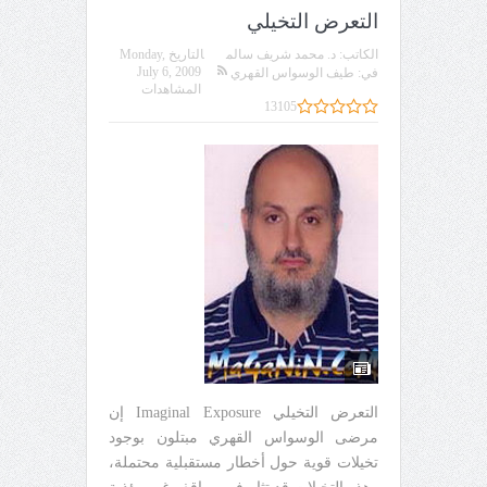
التعرض التخيلي
الكاتب:
د. محمد شريف سالم
التاريخ
Monday,
July 6, 2009
في:
طيف الوسواس القهري
المشاهدات
13105
التعرض التخيلي Imaginal Exposure إن
مرضى الوسواس القهري مبتلون بوجود
تخيلات قوية حول أخطار مستقبلية محتملة،