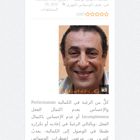
29, 2010
في:
طيف الوسواس القهري
المشاهدات
26895
كلٌّ من الرغبة في الكمالية Perfectionism
والإحساس بعدم اكتمال الفعل
Incompleteness أو عدم الإحساس باكتمال
الفعل -وبالتالي الرغبةُ في إعادته أو تكراره
طمعًا في الوصول إلى الكمالية- يعذبُ
كثيرين من مرضى اضطراب الوسواس