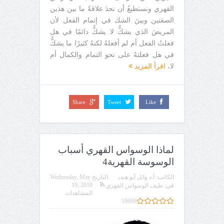
القهري ونستطيعُ أن نجدَ علاقةً ما بين هذين
الصفتين وبينَ الشك في إتمام الفعل لأن
المريضَ الذي يشكُّ لا يشكُّ دائمًا في هل
فعلتُ الفعل أم لم أفعلهُ لكنهُ كثيرًا ما يشكُّ
في هل فعلتهُ على نحو التمام والكمال أم
لا،
اقرأ المزيد
Share
Tweet
Like
لماذا الوسواس القهري أسباب
الوسوسة القهرية4
الكاتب:
أ.د وائل أبو هندي
التاريخ
Wednesday, May
19, 2010
في:
طيف الوسواس القهري
المشاهدات
19606