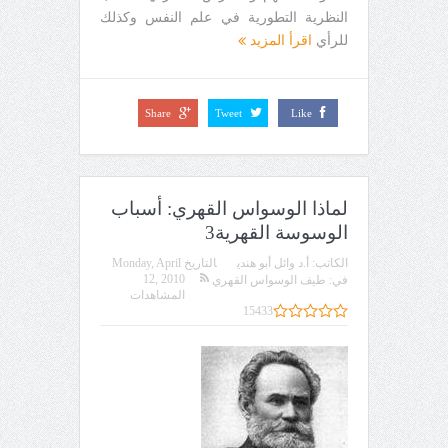
النظرية التطورية في علم النفس وكذلك
للرأي
اقرأ المزيد
Share
Tweet
Like
لماذا الوسواس القهري: أسباب
الوسوسة القهرية3
الكاتب:
أ.د وائل أبو هندي
التاريخ
Monday, April
12, 2010
في:
طيف الوسواس القهري
المشاهدات
15433