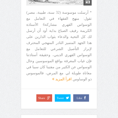
* أرسلت موسوسة (32 سنة، طبيبة، مصر)
تقول: منهج الفقهاء في التعامل مع
الوسواس القهري مشاركة6 الأستاذة
الكريمة رفيف الصباغ بداية أود أن أرسل
لك كل التحية والدعاء بثواب الدارين على
هذا الجهد المتميز النادر المنهجي المحترف
لإبراز التأصيل الشرعي للتعامل مع
الوسواس القهري الديني، وحقيقة أستاذتنا
فإن غياب المعرفة بواقع الموسوسين وحال
الوسواس عن الكثير من مفتينا كان سببا في
معاناة طويلة لي مع المرض، فالموسوس
ذو الوساوس
اقرأ المزيد
Share
Tweet
Like