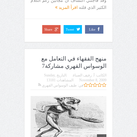
وقد فاجئني اكتشاف أن مجانين رغم الكلام
الكثير الذي قلته
اقرأ المزيد
Share
Tweet
Like
منهج الفقهاء في التعامل مع
الوسواس القهري مشاركة7
الكاتب:
أ. رفيف الصباغ
التاريخ
Sunday,
November 8, 2009
المشاهدات 13181
في:
طيف الوسواس القهري