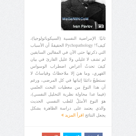
ثانيًا: الإمراضية النفسية (السيكوباثولوجيا)،
كيف؟! Pychopathology الحقيقةُ أن الأسباب
التي ذكرتها حتى الآن في المقالين السابقين
لم تشف لا غليلي ولا غليل القارئ في بيان
كيفَ تحدثُ أعراض اضطراب الوسواس
القهري، وما هيَ إلا ملاحظاتٌ وقياساتٌ لا
نستطيعُ دائمًا إثباتها في كل المرضى، ورغم
أن هذا النوعَ من معطيات البحث العلمي
(فيما عدا محاولة نظرية التحليل النفسي)،
هوَ النوع الأمثلُ للطب النفسي الحديث
والذي يعتمد على دراسة الظاهرة بشكل
يجعل النتائج
اقرأ المزيد