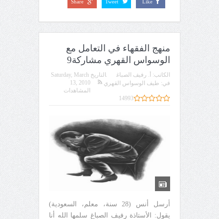
Share
Tweet
Like
منهج الفقهاء في التعامل مع
الوسواس القهري مشاركة9
الكاتب:
أ. رفيف الصباغ
التاريخ
Saturday, March
13, 2010
في:
طيف الوسواس القهري
المشاهدات
14993
أرسل أنس (28 سنة، معلم، السعودية)
يقول: الأستاذة رفيف الصباغ سلمها الله أنا