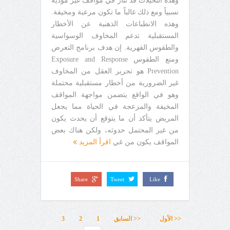
وهذه التخيلات قد تثار في مواقف غير مؤذية
نسبياً ومع ذلك غالباً ما تكون مرعبة ومخيفة.
وهذه الانطباعات الذهنية عن الأخطار
المستقبلية تدعم المخاوف الوسواسية
والطقوس القهرية. إن هدف برنامج التعرض
ومنع الطقوس Exposure and Response
Prevention هو تحرير العقل من المخاوف
غير الضرورية من أخطار مستقبلية محتملة
وهو في الواقع يتضمن مواجهة المواقف
المخيفة والمزعجة في الحياة مما يجعل
المريض يتأكد أن ما يتوقع أن يحدث يكون
من غير المحتمل حدوثه، ولكن هناك بعض
المواقف يكون من غي
اقرأ المزيد
Share
Tweet
Like
<< الأول
<< السابق
1
2
3