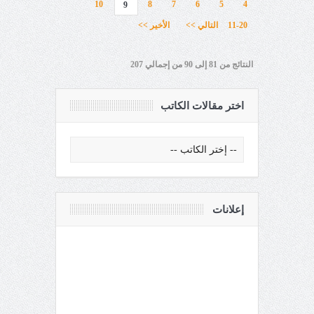
10
8
7
6
5
4
9
11-20
التالي >>
الأخير >>
النتائج من 81 إلى 90 من إجمالي 207
اختر مقالات الكاتب
إعلانات