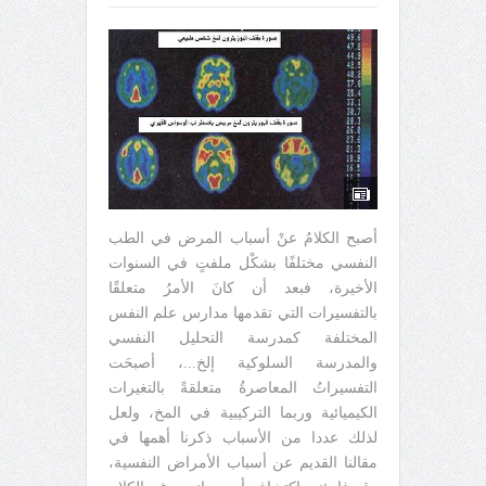
أصبح الكلامُ عنْ أسباب المرض في الطب
النفسي مختلفًا بشكْل ملفتٍ في السنوات
الأخيرة، فبعد أن كانَ الأمرُ متعلقًا
بالتفسيرات التي تقدمها مدارس علم النفس
المختلفة كمدرسة التحليل النفسي
والمدرسة السلوكية إلخ...، أصبحَت
التفسيراتُ المعاصرةُ متعلقةً بالتغيرات
الكيميائية وربما التركيبية في المخ، ولعل
لذلك عددا من الأسباب ذكرنا أهمها في
مقالنا القديم عن أسباب الأمراض النفسية،