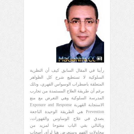
رأينا في المقال السابق كيف أن النظرية
السلوكية لا تستطيع شرح كل الظواهر
المتعلقة باضطراب الوسواس القهري، وذلك
برغم أن طريقة العلاج المستمدة من تجارب
المدرسة السلوكية وهي التعرض مع منع
الاستجابة القهرية Exposure and Response
Prevention هي الطريقة الوحيدة الناجعة
بصدق في علاج الوساوس والقهورات،
وبالتالي بقي الباب مفتوحا لمزيد من
محاولات الفهم وسنعرض هنا لرأي أصحاب