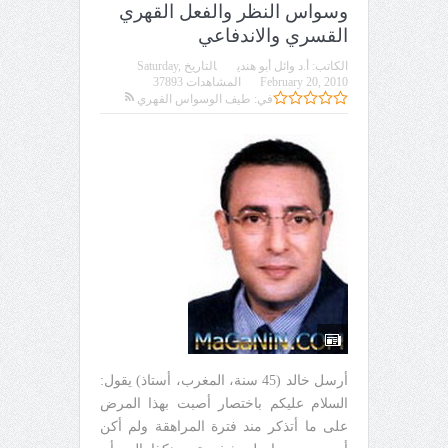
وسواس النظر والفعل القهري
القسري والاندفاعي
الكاتب:
أ.د وائل أبو هندي
التاريخ
Saturday,
February 20, 2010
المشاهدات 37893
في:
طيف الوسواس القهري
أرسل خالد (45 سنة، المغرب، أستاذ) يقول:
السلام عليكم باختصار أصبت بهذا المرض
على ما أتذكر مند فترة المراهقة ولم أكن