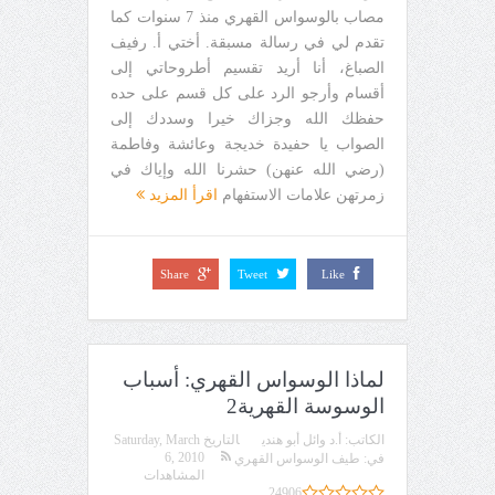
مصاب بالوسواس القهري منذ 7 سنوات كما
تقدم لي في رسالة مسبقة. أختي أ. رفيف
الصباغ، أنا أريد تقسيم أطروحاتي إلى
أقسام وأرجو الرد على كل قسم على حده
حفظك الله وجزاك خيرا وسددك إلى
الصواب يا حفيدة خديجة وعائشة وفاطمة
(رضي الله عنهن) حشرنا الله وإياك في
زمرتهن علامات الاستفهام
اقرأ المزيد
Share
Tweet
Like
لماذا الوسواس القهري: أسباب
الوسوسة القهرية2
الكاتب:
أ.د وائل أبو هندي
التاريخ
Saturday, March
6, 2010
في:
طيف الوسواس القهري
المشاهدات
24906