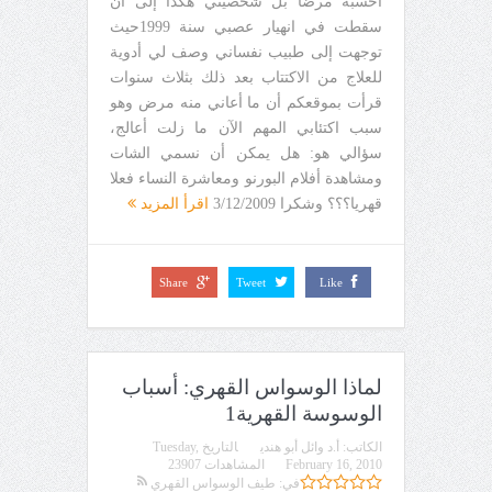
أحسبه مرضا بل شخصيتي هكذا إلى أن
سقطت في انهيار عصبي سنة 1999حيث
توجهت إلى طبيب نفساني وصف لي أدوية
للعلاج من الاكتتاب بعد ذلك بثلاث سنوات
قرأت بموقعكم أن ما أعاني منه مرض وهو
سبب اكتئابي المهم الآن ما زلت أعالج،
سؤالي هو: هل يمكن أن نسمي الشات
ومشاهدة أفلام البورنو ومعاشرة النساء فعلا
قهريا؟؟؟ وشكرا 3/12/2009
اقرأ المزيد
Share
Tweet
Like
لماذا الوسواس القهري: أسباب
الوسوسة القهرية1
الكاتب:
أ.د وائل أبو هندي
التاريخ
Tuesday,
February 16, 2010
المشاهدات 23907
في:
طيف الوسواس القهري