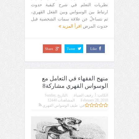
نظريات التعلم في شرح كيفية حدوث
ارتباط بين الوسواس وبين الفعل القهري،
ثم نتساءلُ عن علاقة سمات الشخصية قبل
حدوث المرض
اقرأ المزيد
Share
Tweet
Like
منهج الفقهاء في التعامل مع
الوسواس القهري مشاركة8
الكاتب:
أ. رفيف الصباغ
التاريخ
Sunday,
February 28, 2010
المشاهدات 12440
في:
طيف الوسواس القهري