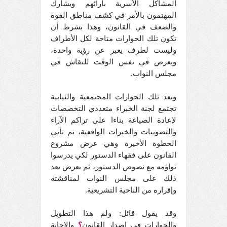
المشاكل الأسرية بآرائهم ويشارك
المهتمون بالأمر في كشف مناطق القوة
والضعف في القانون، وهذا بشرط أن
تكون تلك الحوارات متاحة لكل الأطراف
وليست لطرف يعبر عن رؤية واحدة،
ويعرض في نفس الوقت للنقاش في
مجلس النواب.
وبعد تلك الحوارات المجتمعية والنيابية
تجتمع لجنة الخبراء متعددي التخصصات
لإعادة الصياغة بناءا على تراكم الآراء
والتصويبات والخبرات الواقعية، ثم تأتي
الخطوة الأخيرة وهي عرض مشروع
القانون على فقهاء الدستور لكي يدرسوا
تواؤمه مع نصوص الدستور، ثم يعرض بعد
ذلك على مجلس النواب لمناقشته
وإقراره من الناحية التشريعية.
وقد يقول قائل: ولم هذا التطويل
والحوارات في إصدار القانون
؟
والإجابة