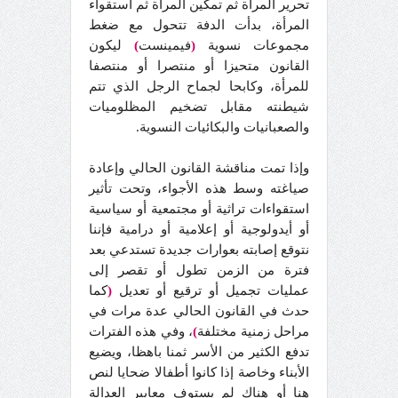
تحرير المرأة ثم تمكين المرأة ثم استقواء
المرأة، بدأت الدفة تتحول مع ضغط
مجموعات نسوية
(
فيمينست
)
ليكون
القانون متحيزا أو منتصرا أو منتصفا
للمرأة، وكابحا لجماح الرجل الذي تتم
شيطنته مقابل تضخيم المظلوميات
والصعبانيات والبكائيات النسوية.
وإذا تمت مناقشة القانون الحالي وإعادة
صياغته وسط هذه الأجواء، وتحت تأثير
استقواءات تراثية أو مجتمعية أو سياسية
أو أيدولوجية أو إعلامية أو درامية فإننا
نتوقع إصابته بعوارات جديدة تستدعي بعد
فترة من الزمن تطول أو تقصر إلى
عمليات تجميل أو ترقيع أو تعديل
(
كما
حدث في القانون الحالي عدة مرات في
مراحل زمنية مختلفة
)
، وفي هذه الفترات
تدفع الكثير من الأسر ثمنا باهظا، ويضيع
الأبناء وخاصة إذا كانوا أطفالا ضحايا لنص
هنا أو هناك لم يستوف معايير العدالة