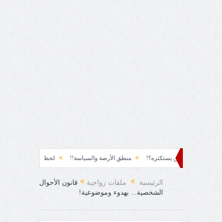
رزقٌ من يستكثره؟!
منطق الأرضة والسياسة!!
لحظة نشوة!!
سياسة!!
... الدهشة!
الرئيسية
ملفات زواجية
قانون الأحوال
الشخصية... بهدوء وموضوعية!