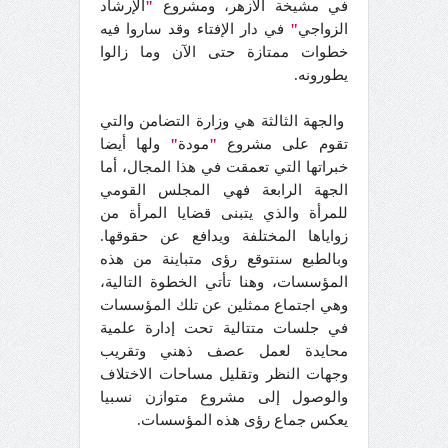
في مشيخة الأزهر، ومشروع
"
الإرشاد
الزواجي
"
في دار الإفتاء وقد ساروا فيه
خطوات ممتازة حتى الآن وما زالوا
يطورونه.
والجهة الثالثة هي وزارة التضامن والتي
تقوم على مشروع
"
مودة
"
ولها أيضا
خبراتها التي تعمقت في هذا المجال، أما
الجهة الرابعة فهي المجلس القومي
للمرأة والذي يتبنى قضايا المرأة من
زواياها المختلفة ويدافع عن حقوقها.
وبالطبع سنتوقع رؤى متباينة من هذه
المؤسسات، وهنا تأتي الخطوة التالية،
وهي اجتماع ممثلين عن تلك المؤسسات
في جلسات متتالية تحت إدارة علمية
محايدة لعمل عصف ذهني وتقريب
وجهات النظر وتقليل مساحات الاختلاف
والوصول إلى مشروع متوازن نسبيا
يعكس جماع رؤى هذه المؤسسات.