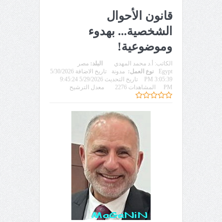
قانون الأحوال
الشخصية... بهدوء
وموضوعية!
الكاتب:
أ.د محمد المهدي
البلد:
مصر
Egypt
نوع العمل:
مدونة
تاريخ الاضافة 5/30/2026
3:05:39 PM
تاريخ التحديث 5/29/2026 9:45:24
PM
المشاهدات 2276
معدل الترشيح