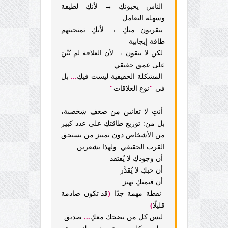
الناس يحبونكِ → لأنكِ لطيفة
وسهلة التعامل
يتقربون منكِ → لأنكِ تمنحينهم
طاقة إيجابية
لكن لا يبقون → لأن العلاقة لم تُبْنَ
على عمق حقيقي
المشكلة الحقيقية ليست فيكِ
...
بل
في
"
نوع العلاقات
"
أنتِ لا تعانين من ضعف شخصية،
بل من: توزيع طاقتكِ على عدد كبير
من الأشخاص دون تمييز من يستحق
القرب الحقيقي. ولهذا تشعرين:
أن وجودكِ لا يُفتقد
أن حبكِ لا يُقدَّر
أن قيمتكِ تهتز
نقطة مهمة جدًا
(
قد تكون صادمة
قليلًا
)
ليس كل من يضحك معكِ
...
صديق