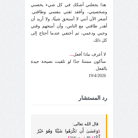
هذا يجعلني أشكك في كل شيء يخصني
وشخصيتي، وأفقد ثقتي بنفسي وطاقتي.
أشعر الآن أنني لا أستحق شيئًا، ولا أريد أن
أهدر طاقتي مع الناس، وأن أمنحهم وقتي
وحبي ودعمي، ثم أختفي عندما أحتاج إلى
كل ذلك.
لا أعرف ماذا أفعل
...
سأكون ممتنةً جدًا لو تلقيت نصيحة جيدة
بالفعل.
19/4/2026
رد المستشار
قال الله تعالى:
(
وَعَسَىٰ أَن تَكْرَهُوا شَيْئًا وَهُوَ خَيْرٌ