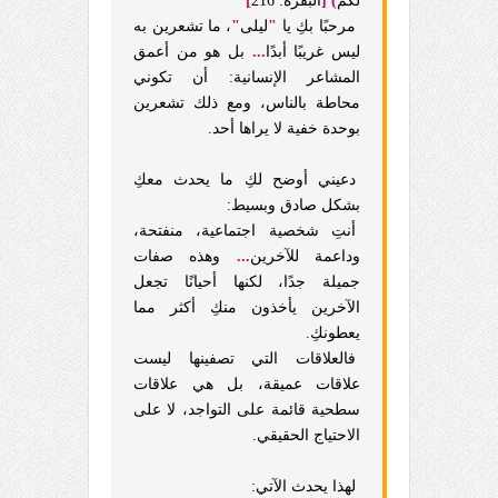
لَّكُمْ
)
[
البقرة: 216
]
مرحبًا بكِ يا
"
ليلى
"
، ما تشعرين به
ليس غريبًا أبدًا
...
بل هو من أعمق
المشاعر الإنسانية: أن تكوني
محاطة بالناس، ومع ذلك تشعرين
بوحدة خفية لا يراها أحد.
دعيني أوضح لكِ ما يحدث معكِ
بشكل صادق وبسيط:
أنتِ شخصية اجتماعية، منفتحة،
وداعمة للآخرين
...
وهذه صفات
جميلة جدًا، لكنها أحيانًا تجعل
الآخرين يأخذون منكِ أكثر مما
يعطونكِ.
فالعلاقات التي تصفينها ليست
علاقات عميقة، بل هي علاقات
سطحية قائمة على التواجد، لا على
الاحتياج الحقيقي.
لهذا يحدث الآتي: