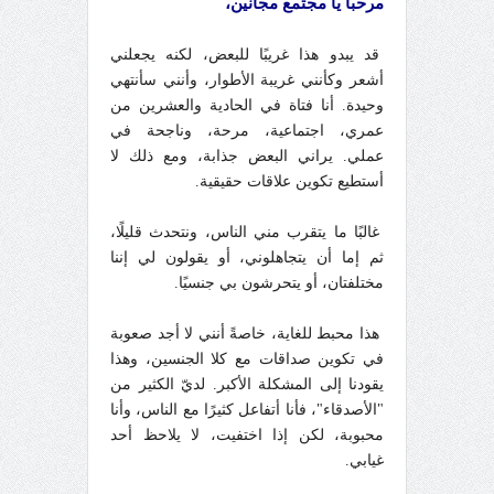
مرحبًا يا مجتمع مجانين،
قد يبدو هذا غريبًا للبعض، لكنه يجعلني
أشعر وكأنني غريبة الأطوار، وأنني سأنتهي
وحيدة. أنا فتاة في الحادية والعشرين من
عمري، اجتماعية، مرحة، وناجحة في
عملي. يراني البعض جذابة، ومع ذلك لا
أستطيع تكوين علاقات حقيقية.
غالبًا ما يتقرب مني الناس، ونتحدث قليلًا،
ثم إما أن يتجاهلوني، أو يقولون لي إننا
مختلفتان، أو يتحرشون بي جنسيًا.
هذا محبط للغاية، خاصةً أنني لا أجد صعوبة
في تكوين صداقات مع كلا الجنسين، وهذا
يقودنا إلى المشكلة الأكبر. لديّ الكثير من
"الأصدقاء"، فأنا أتفاعل كثيرًا مع الناس، وأنا
محبوبة، لكن إذا اختفيت، لا يلاحظ أحد
غيابي.