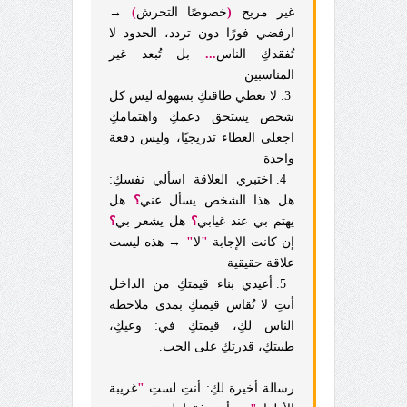
غير مريح
(
خصوصًا التحرش
)
→
ارفضي فورًا دون تردد، الحدود لا
تُفقدكِ الناس
...
بل تُبعد غير
المناسبين
3. لا تعطي طاقتكِ بسهولة ليس كل
شخص يستحق دعمكِ واهتمامكِ
اجعلي العطاء تدريجيًا، وليس دفعة
واحدة
4. اختبري العلاقة اسألي نفسكِ:
هل هذا الشخص يسأل عني
؟
هل
يهتم بي عند غيابي
؟
هل يشعر بي
؟
إن كانت الإجابة
"
لا
"
→ هذه ليست
علاقة حقيقية
5. أعيدي بناء قيمتكِ من الداخل
أنتِ لا تُقاس قيمتكِ بمدى ملاحظة
الناس لكِ، قيمتكِ في: وعيكِ،
طيبتكِ، قدرتكِ على الحب.
رسالة أخيرة لكِ: أنتِ لستِ
"
غريبة