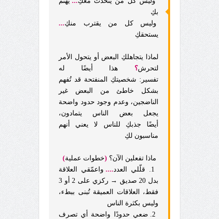
وليس كل من يتحدث معكِ
...
يهتم
بكِ
وليس كل من يقترب منكِ
...
يستحقكِ
لماذا يتجاهلكِ البعض أو يتحول الأمر
لتحرش
؟
هذا أيضًا له
تفسير:
شخصيتكِ المنفتحة قد تُفهم
بشكل خاطئ من البعض غير
الناضجين، و
عدم وجود حدود واضحة
يجعل بعض الناس يتمادون،
أيضًا
جذبكِ للناس لا يعني أنهم
مناسبون لكِ
ماذا تفعلين الآن؟
(
خطوات عملية
)
1. قلّلي العدد
....
واعمّقي العلاقة
بدل 20 صديق → ركزي على 2 أو 3
فقط، العلاقات العميقة تُبنى ببطء،
وليس بكثرة الناس
2. ضعي حدودًا واضحة أي تصرف