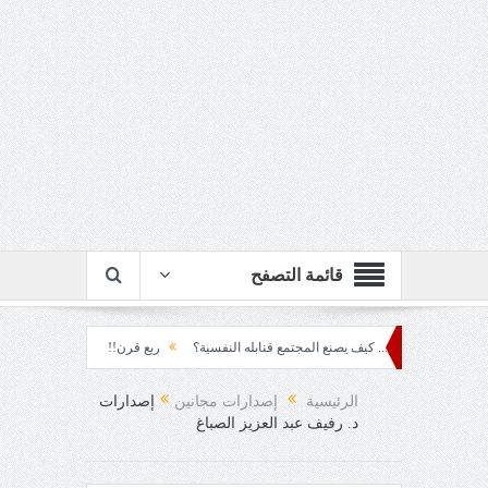
قائمة التصفح
عنف المتراكم... كيف يصنع المجتمع قنابله النفسية؟
ربع قرن!!
رزقٌ من يستكثره؟!
 محمود العقاد!!
الرئيسية
إصدارات مجانين
إصدارات
د. رفيف عبد العزيز الصباغ