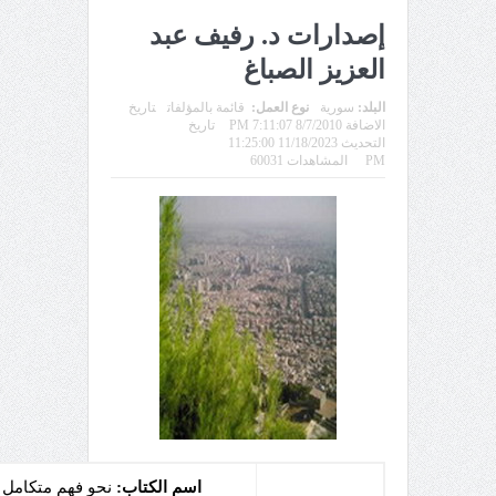
إصدارات د. رفيف عبد
العزيز الصباغ
البلد:
سورية
نوع العمل:
قائمة بالمؤلفات
تاريخ
الاضافة 8/7/2010 7:11:07 PM
تاريخ
التحديث 11/18/2023 11:25:00
PM
المشاهدات 60031
اسم الكتاب:
نحو فهم متكامل