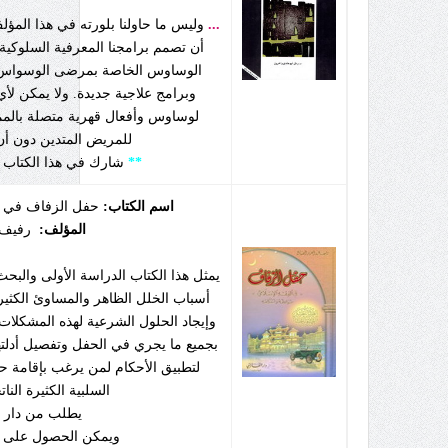
...
وليس ما حاولنا بلورته في هذا المؤل
أن تصمم برامجنا المعرفية السلوكية 
الوساوس الخاصة بمرضى الوسواس ال
وبرامج علاجية جديدة. ولا يمكن لأ
لوساوس وأفعال قهرية متصلة بالمما
للمريض المتدين دون أن 
**
شارك في هذا الكتاب 
اسم الكتاب:
حفل الزفاف في ا
المؤلف:
رفيف ع
يمثل هذا الكتاب الدراسة الأولى والب
أسباب الخلل الظاهر والمساوئ الكثير
وإيجاد الحلول الشرعية لهذه المشكلات 
بجميع ما يجري في الحفل وتفصيل أدلتها
لتطبيق الأحكام لمن يرغب بإقامة حف
السلبية الكثيرة الن
يطلب من دار ا
ويمكن الحصول على