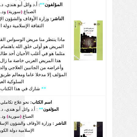
المؤلفون
**
: أ.د وائل أبو هندي،
الصباغ
(
سورية
)
ود.
الناشر:
وزارة الأوقاف والشؤون الإس
الثقافة الإسلامية دولة 
ماذا ينتظر منا مريض الوسواس ال
المريض هو أولى خلق الله باهتمام ال
مثلما هو في أغلب الأحيان أحد طال
هذا المريض العربي خاصة ما زال
وأعراضه من الجانبين العلاجي والد
المؤلف إلا مدخلا عاما ومعالم طريق
السلوكية العر
**
شارك في هذا الكتاب 
اسم الكتاب:
نحو علاج تكاملي
المؤلفون
**
: أ.د وائل أبو هندي،
)
(
الصباغ
سورية
ود.
الناشر :
وزارة الأوقاف والشؤون الإسلام
الإسلامية دولة الكو