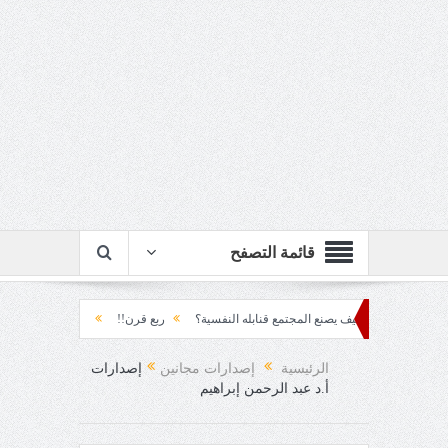
قائمة التصفح
لمتراكم... كيف يصنع المجتمع قنابله النفسية؟
ربع قرن!!
رزقٌ من يستكثره؟!
ود العقاد!!
الرئيسية
إصدارات مجانين
إصدارات
أ.د عبد الرحمن إبراهيم