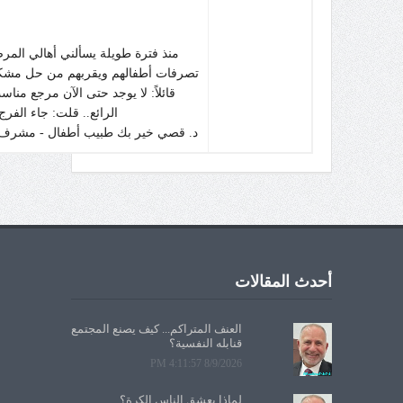
منذ فترة طويلة يسألني أهالي الم
تصرفات أطفالهم ويقربهم من حل مشكلات
قائلاً: لا يوجد حتى الآن مرجع مناس
الرائع.. قلت: جاء الفرج
د. قصي خير بك طبيب أطفال - مشرف ف
أحدث المقالات
العنف المتراكم... كيف يصنع المجتمع
قنابله النفسية؟
8/9/2026 4:11:57 PM
لماذا يعشق الناس الكرة؟