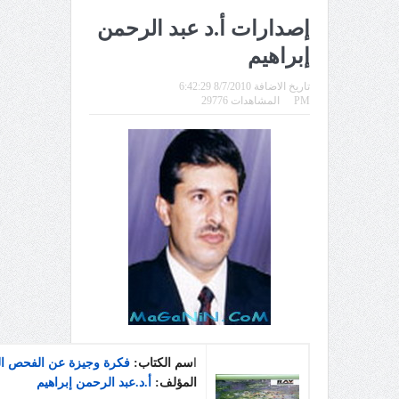
إصدارات أ.د عبد الرحمن
إبراهيم
تاريخ الاضافة 8/7/2010 6:42:29
PM
المشاهدات 29776
ا
سم الكتاب:
فكرة وجيزة عن الفحص ال
المؤلف:
أ.د.عبد الرحمن إبراهيم