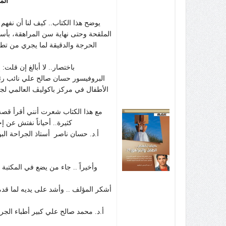
الم
يوضح هذا الكتاب.. كيف لنا أن نفه
الملقحة وحتى نهاية سن المراهقة، بأ
الحرجة والدقيقة لما يجري من تط
باختصار.. لا أبالغ إن قلت:
البروفيسور حسان صالح علي نائب رئ
الأطفال في مركز باكوليڤ العالمي لج
مع هذا الكتاب شعرت أنني أقرأ قصة 
كثيرة.. أحياناً نفتش عن إج
أ.د. حسان ناصر أستاذ الجراحة الب
وأخيراً .. جاء من يضع في المكتبة ا
أشكر المؤلف .. وأشد على يديه لما قدمه
أ.د. محمد صالح علي كبير أطباء الجر