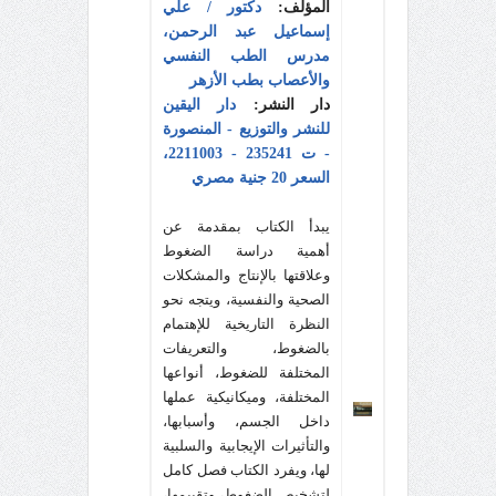
المؤلف:
دكتور / علي
إسماعيل عبد الرحمن،
مدرس الطب النفسي
والأعصاب بطب الأزهر
دار النشر:
دار اليقين
للنشر والتوزيع - المنصورة
- ت 235241 - 2211003،
السعر 20 جنية مصري
يبدأ الكتاب بمقدمة عن
أهمية دراسة الضغوط
وعلاقتها بالإنتاج والمشكلات
الصحية والنفسية، ويتجه نحو
النظرة التاريخية للإهتمام
بالضغوط، والتعريفات
المختلفة للضغوط، أنواعها
المختلفة، وميكانيكية عملها
داخل الجسم، وأسبابها،
والتأثيرات الإيجابية والسلبية
لها، ويفرد الكتاب فصل كامل
لتشخيص الضغوط، وتقييمها،