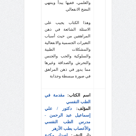
والعلمي، ففيها يبدأ وينتهي
النضج الانفعالي.
وهذا الكتاب يجيب على
الاسئلة الشائعة في ذهن
المراهقين من حيث أسباب
التغيرات الجسمية والانفعالية
والمشكلات الطبية
والسلوكية والحب والجنس
والتحرش والصداقة وغيرها
مما يدور في ذهن المراهق
في صورة مبسطة وجذابة
اسم الكتاب:
مقدمة في
الطب النفسي
المؤلف:
دكتور / علي
إسماعيل عبد الرحمن -
مدرس الطب النفسي
والأعصاب بطب الأزهر
دار النشر:
إصدار مكتبة