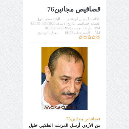
قصاقيص مجانين76
الكاتب:
أ.د وائل أبو هندي
البلد:
مصر
نوع
العمل:
قصاقيص
تاريخ الاضافة 5/30/2020 4:36:51
PM
تاريخ التحديث 5/30/2020 10:07:30
AM
المشاهدات 18433
معدل الترشيح
قصاقيص مجانين75
من الأردن أرسل المرشد الطلابي خليل