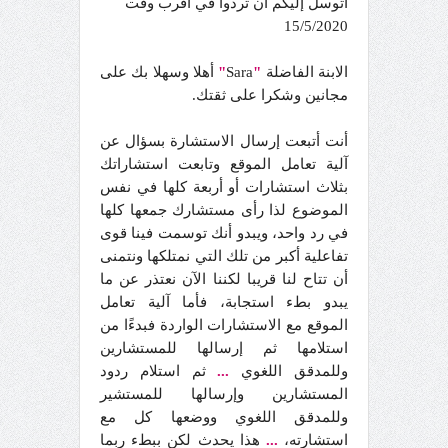
أتوسل إليكم أن تردوا في أقرب وقت
15/5/2020
الابنة الفاضلة
"
Sara
"
أهلا وسهلا بك على
مجانين وشكرا على ثقتك.
أنت أتبعت إرسال الاستشارة بسؤال عن
آلية تعامل الموقع وتابعت استشاراتك
بثلاث استشارات أو أربعة كلها في نفس
الموضوع لذا رأى مستشارك جمعها كلها
في رد واحد، ويبدو أنك توسمت فينا قوى
تفاعلية أكبر من تلك التي نمتلكها ونتمنى
أن تتاح لنا قريبا لكننا الآن نعتذر عن ما
يبدو بطء استجابة، فأما آلية تعامل
الموقع مع الاستشارات الواردة فبدءًا من
استلامها ثم إرسالها للمستشارين
وللمدقق اللغوي
...
ثم استلام ردود
المستشارين وإرسالها للمستشير
وللمدقق اللغوي ووضعها كل مع
استشارته،
...
هذا يحدث لكن ببطء ربما