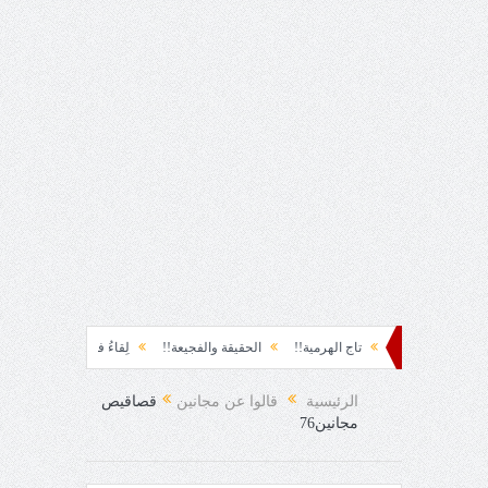
تاج الهرمية!!
الحقيقة والفجيعة!!
لِقاءُ في المَطَرِ!
أين القيادة!!
رس
الرئيسية
قالوا عن مجانين
قصاقيص
مجانين76