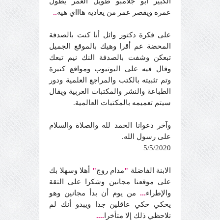
الكبير أبو جلامبو طويل العمر يطول
عمره ويقصر عمر من يعاديه هاااي هيه
..
على فكرة دكتور وائل أنا كنت بالصدفة
المحضة عم أقرا وهيك بالموقع الجميل
تبعكن وشفت بالصدفة النك نيم تبعك
وقال فيه على اليوتيوب ومواقع كتيرة
وتم تثبيته بالكتب والمراجع العلمية ودور
الطباعة والنشر والمكتبات العربية ويقال
سيتم تعميمه بالمكتبات العالمية.
وآخر دعوانا الحمد لله والصلاة والسلام
على رسول الله.
5/5/2020
الابنة الفاضلة
"
مدام روج
"
أهلا وسهلا بك
على موقعنا مجانين وشكرا على الثقة
والإطراء
...
من يوم أن بدأ مجانين وهو
يحكي حكي عاقلين جدا ويبدو أنك لم
تلاحظي ذلك إلا متأخرا
....