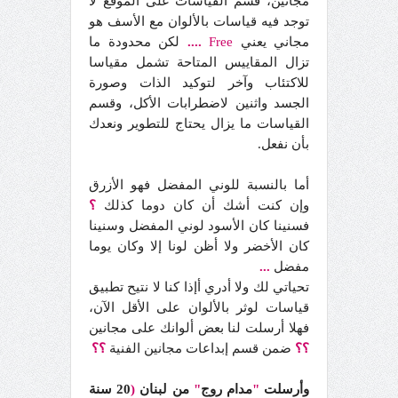
مجانين، قسم القياسات على الموقع لا
توجد فيه قياسات بالألوان مع الأسف هو
مجاني يعني
Free
....
لكن محدودة ما
تزال المقاييس المتاحة تشمل مقياسا
للاكتئاب وآخر لتوكيد الذات وصورة
الجسد واثنين لاضطرابات الأكل، وقسم
القياسات ما يزال يحتاج للتطوير ونعدك
بأن نفعل.
أما بالنسبة للوني المفضل فهو الأزرق
وإن كنت أشك أن كان دوما كذلك
؟
فسنينا كان الأسود لوني المفضل وسنينا
كان الأخضر ولا أظن لونا إلا وكان يوما
مفضل
...
تحياتي لك ولا أدري أإذا كنا لا نتيح تطبيق
قياسات لوثر بالألوان على الأقل الآن،
فهلا أرسلت لنا بعض ألوانك على مجانين
؟؟
ضمن قسم إبداعات مجانين الفنية
؟؟
وأرسلت
"
مدام روج
"
من لبنان
(
20 سنة