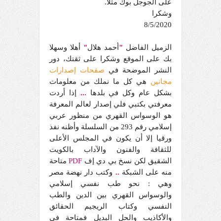
على الجوجل بوك مثلا.
وشكرا
8/5/2020
الزميل الفاضل
"
أحمد هلال
"
أهلا وسهلا
بك على الموقع وشكرا على ثقتك، دور
النشر الموضحة في
صفحات إصدارات
مجانين
هي كل ما نملك من معلومات
بشكل عام وكل في بلدها
...
إذا أردت
معرفتي بكتبي فلي إصدار لعالم المعرفة
هو الوسواس القهري من منظور عربي
إسلامي رقم 293 من السلسلة وأظنه نفذ
ورقيا إلا أن يكون في المجلس الأعلى
للثقافة والفنون والآداب بالكويت
الشقيق لكن نسخ بي دي إف
PDF
متاحة
منه على الشبكة
..
وكتب دار نهضة مصر
وهي : نحو طب نفسي إسلامي
والوسواس القهري بين الدين والطب
النفسي وكتاب الريجيم الحقائق
والأكاذيب والحل البديل فمتاحة في