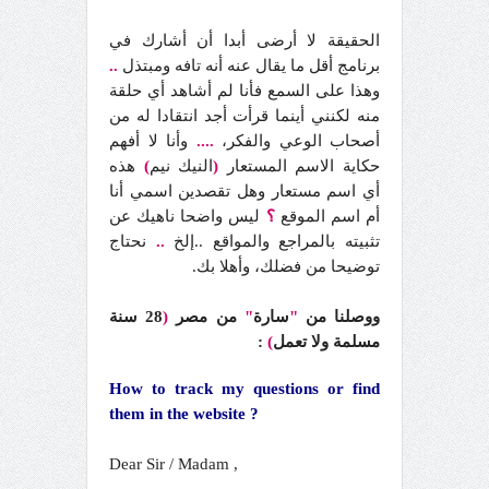
الحقيقة لا أرضى أبدا أن أشارك في
برنامج أقل ما يقال عنه أنه تافه ومبتذل
..
وهذا على السمع فأنا لم أشاهد أي حلقة
منه لكنني أينما قرأت أجد انتقادا له من
أصحاب الوعي والفكر،
....
وأنا لا أفهم
حكاية الاسم المستعار
(
النيك نيم
)
هذه
أي اسم مستعار وهل تقصدين اسمي أنا
أم اسم الموقع
؟
ليس واضحا ناهيك عن
تثبيته بالمراجع والمواقع
..إلخ
..
نحتاج
توضيحا من فضلك، وأهلا بك.
ووصلنا من
"
سارة
"
من مصر
(
28 سنة
مسلمة ولا تعمل
)
:
How to track my questions or find
them in the website ?
Dear Sir / Madam ,