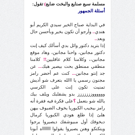
مسلمة سبع صنايع والبخت ضايع
)
تقول:
أسئلة الجمهور
في البداية صباح الخير سيدي الكريم أبو
هندي
..
وأرجو أن تكون بخير وبأحسن حال
وبعد
..
إذا بتريد دكتور وائل بدي أسألك كيف إنت
دكتور مجانين، واحنا مجانين، وهاد موقع
مجانين،، وكلامنا كلام عاقليين
!!
كلامنا
منطقي ممنطق بحت بيصير هيك
...
عن
جد إنتو مجانين
...
كنت عم أحضر رامز
مجنون رسمي يا االله بتعرف شو أديش
تمنيت تكون إنت على الكرسي
ووووووززززززز بدو يشقلبك ويلف بيك
يالله شو بتعمل
؟
على فكرة فيه فقرة أنه
رامز بيجيب الكبوريا يخوف الضيوف بيهن
هلئ إذا طلع هودي الكبوريا كرمال
ديخوفك أول مبيوشفك ديصيروا يرجوا
ويتكتكو وهنن يصيروا يقولوا اااااااه أبونا