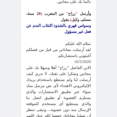
دائما بك على مجانين.
وأرسل
"
رزاح
"
من المغرب
(
28 سنة،
مسلم، وكيل
)
يقول
وسواس قهري بالشذوذ اكتئاب الندم عن
فعل غير مسؤول
سلام الله عليكم
لقد أرسلت معاناتي من قبل من فضلكم
أغيثوني باستشارتكم
16/5/2020
الابن الفاضل
"
رزاح
"
أهلا وسهلا بك على
مجانين وشكرا على ثقتك، لا ندري كيف
أرسلت لنا ولم نستطع باستخدام بريدك
الإليكتروني الاهتداء لأي نص مرسل منك
سواء عبر تطبيق الاستشارات والذي
يستلزم العضوية أو تطبيق اتصل بنا
والذي يستطيع أي مستخدم للموقعه
الإرسال منه دون عضوية
...
ونبقى ننتظر
أن تصلنا معاناتك خففها الله عنك اللهم