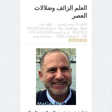
العلم الزائف وضلالات
العصر
الكاتب:
أ.د محمد المهدي
البلد:
مصر
Egypt
نوع العمل:
مقال
تاريخ الاضافة 3/14/2026
6:35:32 PM
تاريخ التحديث 3/13/2026 10:57:44
PM
المشاهدات 70661
معدل الترشيح