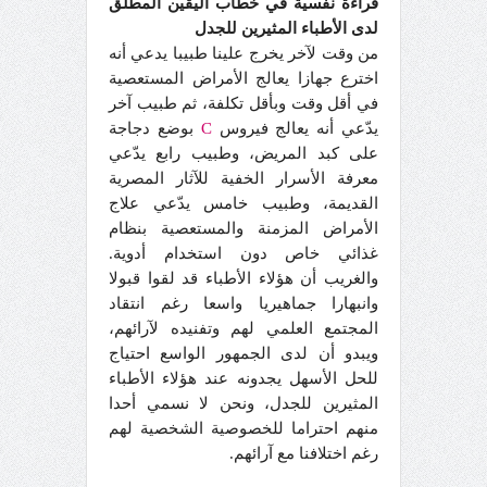
قراءة نفسية في خطاب اليقين المطلق
لدى الأطباء المثيرين للجدل
من وقت لآخر يخرج علينا طبيبا يدعي أنه
اخترع جهازا يعالج الأمراض المستعصية
في أقل وقت وبأقل تكلفة، ثم طبيب آخر
يدّعي أنه يعالج فيروس
C
بوضع دجاجة
على كبد المريض، وطبيب رابع يدّعي
معرفة الأسرار الخفية للآثار المصرية
القديمة، وطبيب خامس يدّعي علاج
الأمراض المزمنة والمستعصية بنظام
غذائي خاص دون استخدام أدوية.
والغريب أن هؤلاء الأطباء قد لقوا قبولا
وانبهارا جماهيريا واسعا رغم انتقاد
المجتمع العلمي لهم وتفنيده لآرائهم،
ويبدو أن لدى الجمهور الواسع احتياج
للحل الأسهل يجدونه عند هؤلاء الأطباء
المثيرين للجدل، ونحن لا نسمي أحدا
منهم احتراما للخصوصية الشخصية لهم
رغم اختلافنا مع آرائهم.