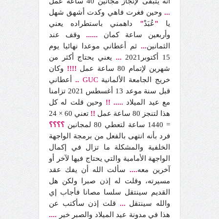
أنه يتبقى لإنجاز مجانين 40 ساعة عمل
...
وحين فغرت فاهي وكدت أشهق شهل
يا
"
عُبَدْ
"
داهمني باستطراده يعني
وأربعين ساعة كمان
......
وقف عند
الثمانين
...
ثم أعطاني موعدا نهائيا يوم
15 أكتوبر2021
...
يعني يحتاج أكثر من
شهرين لإتمام 80 ساعة عمل
!!!!
وكان
خريج الجامعة الألمانية
GUC
..
أعطاني
قبل سنة موعد 13 أغسطس 2021 تزامنا
مع عيد الميلاد
.....
!!
وحين قلت له كل
هذا لتنجز 80 ساعة عمل
!!
تعني 60 × 24
= 1440 ساعة لتعطي 80 لمجانين
؟؟؟؟
فرد بأنه انتهى بالفعل من برمجة الواجهة
الخلفية والمشكلة ما تزال في إكمال
الواجهة الأمامية والتي يحتاج فيها لآخر أو
آخرين معه
....
سألت الله أن يفك عقد
مسيرته، وقلت له إذن صبرا ولكن هل
القديم سينتقل سلسا مصانا فأجاب إي
والله سينتقل
...
قلت إذن سأكتب عن
هذا في مدونة عيد الميلاد والصبر خير
....