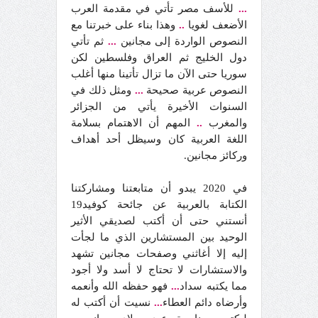
...
للأسف مصر تأتي في مقدمة العرب
الأضعف لغويا
..
وهذا بناء على خبرتنا مع
النصوص الواردة إلى مجانين
...
ثم تأتي
دول الخليج ثم العراق وفلسطين لكن
سوريا حتى الآن ما تزال تأتينا منها أغلب
النصوص عربية صحيحة
...
ومثل ذلك في
السنوات الأخيرة يأتي من الجزائر
والمغرب
..
المهم أن الاهتمام بسلامة
اللغة العربية كان وسيظل أحد أهداف
وركائز مجانين.
في 2020 يبدو أن متابعتنا ومشاركتنا
الكتابة بالعربية عن جائحة كوفيد19
أنستني حتى أن أكتب لصديقي الأثير
الوحيد بين المستشارين الذي ما لجأت
إليه إلا أغاثني وصفحات مجانين تشهد
والاستشارات لا تحتاج لا أسد ولا أجود
مما يكتبه سداد
...
فهو حفظه الله وأنعمه
وأرضاه دائم العطاء
...
نسيت أن أكتب له