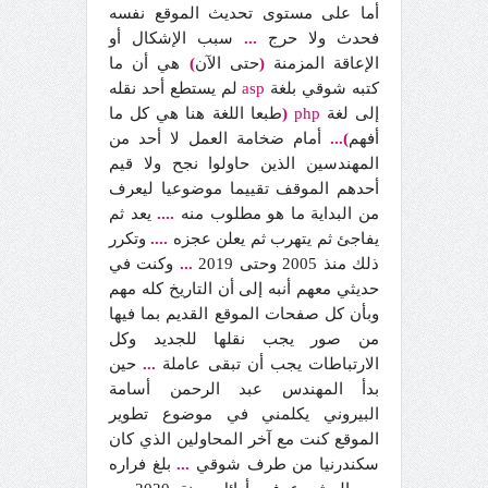
أما على مستوى تحديث الموقع نفسه
فحدث ولا حرج
...
سبب الإشكال أو
الإعاقة المزمنة
(
حتى الآن
)
هي أن ما
كتبه شوقي بلغة
asp
لم يستطع أحد نقله
إلى لغة
php
(
طبعا اللغة هنا هي كل ما
أفهم
)...
أمام ضخامة العمل لا أحد من
المهندسين الذين حاولوا نجح ولا قيم
أحدهم الموقف تقييما موضوعيا ليعرف
من البداية ما هو مطلوب منه
....
يعد ثم
يفاجئ ثم يتهرب ثم يعلن عجزه
....
وتكرر
ذلك منذ 2005 وحتى 2019
...
وكنت في
حديثي معهم أنبه إلى أن التاريخ كله مهم
وبأن كل صفحات الموقع القديم بما فيها
من صور يجب نقلها للجديد وكل
الارتباطات يجب أن تبقى عاملة
...
حين
بدأ المهندس عبد الرحمن أسامة
البيروني يكلمني في موضوع تطوير
الموقع كنت مع آخر المحاولين الذي كان
سكندرنيا من طرف شوقي
...
بلغ فراره