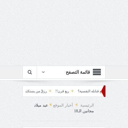
قائمة التصفح
جتمع قنابله النفسية؟
ربع قرن!!
رزقٌ من يستكثره؟!
منطق الأرضة والسياسة!
الرئيسية
أخبار الموقع
عيد ميلاد
مجانين الـ18