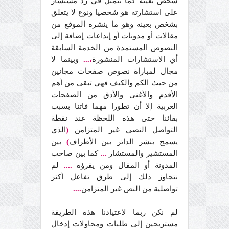
شخص بعينه كما تتمثل في رد مستشار
على استشارته هو شخصيا ونوع لا يتعلق
بشخص بعينه وهو ما ينشره الموقع من
مقالات أو مدونات أو إبداعات إضافة إلى
النصوص المستمدة من الخدمة السابقة
أي الاستشارات المنشورة
،...
وبينما لا
مجال لمباراة نصوص صفحات مجانين
من حيث الكم والكيف فهي تبقى من أهم
الأقدم والأغنى والأدق من الصفحات
العربية إلا أن تطورا مهما فاتنا بسبب
بقائنا حتى هذه اللحظة عند نقطة
التواصل النصي غير المتزامن
(
الذي
يسمح بنشر الدائر بين الأطراف
)
بين
المستشير والمستشار
...
كما بين صاحب
المدونة أو المقال ومن يقرؤه
....
لم
نتجاوز ذلك إلى طرق تفاعل أكثر
تواصلية من النص غير المتزامن
....
لم نكن ربما لاعتيادنا هذه الطريقة
مستريحين إلى طلبات ومحاولات إدخال