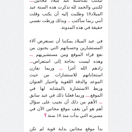
ليكتب بمناسبة عيد ميلاد مجانين
....
لكنني والحمد لله تذكرت هذه السنة عيد
الميلاد18 وطلبت إليه أن يكتب وقلت
أنني ربما سأكتب
..
وبذلك ورطت نفسي
حقيقة في هذه المدونة.
في عيد الميلاد يمكننا أن نستعرض آلاء
المستشارين وحسناتهم التي يجنون من
نفع قراء الموقع ومن مستشيريهم
...
وهذه ليست بحاجة إلى استعراض
...
زادهم الله أجرا
...
وربما نقارن
استجاباتهم للاستشارات من حيث
الموعد والدقة اللغوية واختيار العنوان
وربط الاستشارة بالمشابه لها في
الموقع
....
وربما فعلنا ذلك في عيد سابق
...
الأهم من ذلك أن نجيب على سؤال
أهم هو أين يقف موقع مجانين الآن في
مسيرته التي بدأت منذ 18 سنة
؟
بدأ موقع مجانين بداية قوية لم تكن