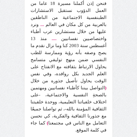
فنحن إذن أكملنا مسيرة 18 عاما من
العمل الدؤوب نستقبل الاستشارات
الطبنفسية الاجتماعية من الناطقين
بالعربية من كل مكان في العالم
...
ونرد
عليها من خلال مستشارين عرب أطباء
واختصاصيين نفسانيين
....
منذ 13
أغسطس سنة 2003 كنا وما نزال نقدم ما
يصح وصفه بأنه رؤية وممارسة للطب
النفسي ضمن منهج توليفي متسامح
يحاول الارتباط بثقافته مع الانفتاح على
العلم الجديد بكل روافده، وفي نفس
الوقت يحاول تأصيل جذوره من خلال
(
التواصل بيننا كأطباء نفسانيين ومهتمين
بالصحةِ النفسية والاجتماعية، -على
اختلاف خلفياتنا التعليمية، ووحدة خلفيتنا
الثقافية المؤمنة بالله-، ثم تواصلنا جميعًا
مع جذورنا الثقافية والفكرية، كي نحسن
التعامل مع الناس في مجتمعنا
)
كما جاء
في كلمة الموقع.