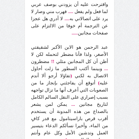
واقترحت عليه أن يزودني بوصف عربي
لما فعل ولم يفعل
....
فهرب مني وصار لا
يرد على اتصالاتي به
....
لا أدري هل عجزا
عن الترجمة أم خوفا من الالتزام على
صفحات مجانين
.....
عبد الرحمن هو الابن الأكبر لشقيقتي
الأصغر، ولذا فأنا مضطر لتحمله لكن لا
أظن أن كل المجانين مثلي
!!
مضطرون
...
وبينما أكتب السطور ما زلت أحاول
الاتصال به لكني
(
تفاؤلا أرجو ألا أندم
عليه
)
أتوقع أن يفاجئني بإنجاز ما من
الصعوبات التي أعرف أنها ما تزال تواجهه
بسبب إصراري على النقل السالم الكامل
لتاريخ مجانين
...
يمكن لمن يشعر
بالصداع من هذه المدونة أن يستخدم
أقرب قرص باراسيتامول مع قدر كافٍ
من الماء، وأخيرا نسألكم الدعاء بتيسير
العمل وتدشين الأمل وكل عام وأنتم