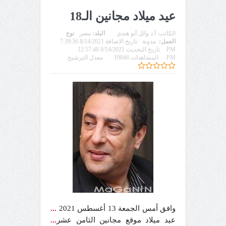
عيد ميلاد مجانين الـ18
الكاتب:
أ.د وائل أبو هندي
البلد:
مصر
نوع
العمل:
مدونة
تاريخ الاضافة 8/14/2021 7:39:36
PM
تاريخ التحديث 8/14/2021 12:57:48
PM
المشاهدات 19046
معدل الترشيح
وافق أمس الجمعة 13 أغسطس 2021
...
عيد ميلاد موقع مجانين الثامن عشر
...