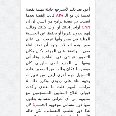
أعود بعد ذلك لأسترجع حادثة مهمة لقصة
قديمة لي مع الـ
APA
كانت القصة بعدما
اتصلت بي معدة برامج من السي إن إن
CNN
أواخر 2014 أو أوائل 2015 وقالت
إنهم يعدون تقريرا أو تحقيقا عن الجنسية
المثلية في مصر وأنها عرفت أني أعالج
بعض هذه الحالات وتود أن تعقد لقاء
معي
....
واتفقنا على الموعد وكان مكان
التصوير عيادتي في القاهرة وفاجأني
يومها أن المذيع الذي حاورني كان
موسوسا
فكان يطلب من المصور إعادة
التسجيل مرة أخرى ليغير من تعبيرات
وجهه بناء على ردودي وتكرر ذلك 4
مرات
..
المهم قلت ما عندي وأكدت
قبولي لعلاج المثليين المنسجمين مع
مثليتهم من أي أعراض نفسانية يعانون
منها دون مساس بتوجههم الجنسي
!
لأن
هذا دور الطبيب النفساني، لكن حالة