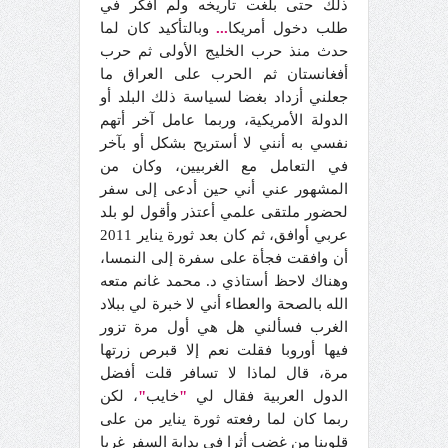
ذلك حتى بلغت تاريخه ولم أفكر في
طلب دخول أمريكا
...
وبالتأكيد كان لما
حدث منذ حرب الخليج الأولى ثم حرب
أفغانستان ثم الحرب على العراق ما
جعلني أزداد بغضا لسياسة ذلك البلد أو
الدولة الأمريكية، وربما عامل آخر أتهم
نفسي به أنني لا أستريح بشكل أو بآخر
في التعامل مع الغربيين، وكان من
المشهور عني أني حين أدعى إلى سفر
لحضور ملتقى علمي أعتذر وأقول لو بلد
عربي أوافق، ثم كان بعد ثورة يناير 2011
أن وافقت فجأة على سفرة إلى النمسا،
وهناك لاحظ أستاذي د. محمد غانم متعه
الله بالصحة والعطاء أني لا خبرة لي ببلاد
الغرب فسألني هل هي أول مرة تزور
فيها أوروبا فقلت نعم إلا قبرص زرتها
مرة، قال لماذا لا تسافر قلت أفضل
الدول العربية فقال لي
"
خايب
"
، لكن
ربما كان لما رفعته ثورة يناير من على
قلوبنا من غضب أثرا في بداية السفر غربا