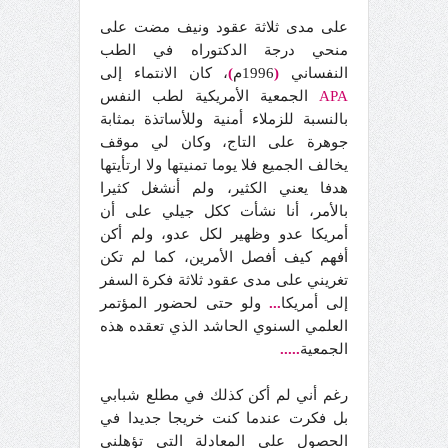
على مدى ثلاثة عقود ونيف مضت على
منحي درجة الدكتوراه في الطب
النفساني
(
1996م
)
، كان الانتماء إلى
APA
الجمعية الأمريكية لطب النفس
بالنسبة للزملاء أمنية وللأساتذة بمثابة
جوهرة على التاج، وكان لي موقف
يخالف الجميع فلا يوما تمنيتها ولا ارتأيتها
هدفا يعني الكثير، ولم أنشغل كثيرا
بالأمر، أنا نشأت ككل جيلي على أن
أمريكا عدو وظهير لكل عدو، ولم أكن
أفهم كيف أفصل الأمرين، كما لم تكن
تغريني على مدى عقود ثلاثة فكرة السفر
إلى أمريكا
...
ولو حتى لحضور المؤتمر
العلمي السنوي الحاشد الذي تعقده هذه
الجمعية
.....
رغم أني لم أكن كذلك في مطلع شبابي
بل فكرت عندما كنت خريجا جديدا في
الحصول على المعادلة التي تؤهلني