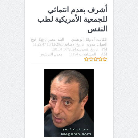
أشرف بعدم انتمائي
للجمعية الأمريكية لطب
النفس
الكاتب:
أ.د وائل أبو هندي
البلد:
مصر Egypt
نوع
العمل:
مدونة
تاريخ الاضافة 10/12/2023 11:29:47
PM
تاريخ التحديث 1/7/2024 1:01:34
AM
المشاهدات 11194
معدل الترشيح