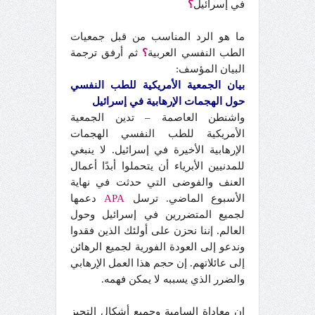
في إسرائيل
؟
ما هو الرد المناسب من قبل جمعيات
الطب النفسي العربية
؟
ثم أرفق ترجمة
البيان المؤسف:
بيان الجمعية الأمريكية للطب النفسي
حول الهجمات الإرهابية في إسرائيل
واشنطن العاصمة – تدين الجمعية
الأمريكية للطب النفسي الهجمات
الإرهابية الأخيرة في إسرائيل. لا ينبغي
للمدنيين الأبرياء أن يتحملوا أبدًا أعمال
العنف والفوضى التي حدثت في نهاية
الأسبوع الماضي. ترسل
APA
دعمها
لجميع المتضررين في إسرائيل وحول
العالم. إننا نحزن على أولئك الذين فقدوا
وندعو إلى العودة الفورية لجميع الرهائن
إلى عائلاتهم. إن حجم هذا العمل الإرهابي
والضرر الذي يسببه لا يمكن فهمه.
إن معاداة السامية وجميع أشكال التحيز