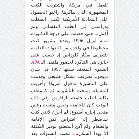
للعمل في أمريكا، واشتريت الكتب
المشهورة التي يذاكرها راغبو الحصول
على المعادلة الأمريكية لكنني انشغلت
بدراستي في الطب النفساني ولم
أكمل
...
حتى حصلت على درجة الدكتوراه
سنة أبريل 1996 وبعدها بشهور كنت
محظوظا في واحدة من الندوات العلمية
للتعريف بعقَّار كلوزابين إذ حصلت على
جائزة هي التذكرة لحضور ملتقى الـ
APA
السنوي المنعقد سنتها 1997 في سان
دييجو
..
تصرفت بشكل طبيعي وقدمت
على التأشيرة لدخول أمريكا وأجريت
المقابلة ومنحت التأشيرة، ثم كموظف
بكلية الطب جامعة الزقازيق وفي ذلك
الوقت كان للجامعة رئيس متعنت رفض
منحي إجازة أسبوع، لم أحزن لأنني كنت
سأضطر إلى اقتراض ثمن الإقامة
والطعام ولم أكن أستطيع توفير التكلفة
إلا بهذا الشكل
....
مضت السنوات بعد