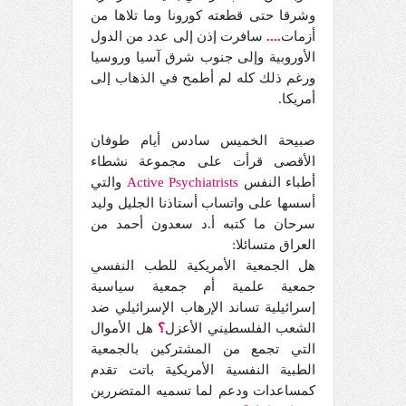
وشرقا حتى قطعته كورونا وما تلاها من
أزمات
....
سافرت إذن إلى عدد من الدول
الأوروبية وإلى جنوب شرق آسيا وروسيا
ورغم ذلك كله لم أطمح في الذهاب إلى
أمريكا.
صبيحة الخميس سادس أيام طوفان
الأقصى قرأت على مجموعة نشطاء
أطباء النفس
Psychiatrists
Active
والتي
أسسها على واتساب أستاذنا الجليل وليد
سرحان ما كتبه أ.د سعدون أحمد من
العراق متسائلا:
هل الجمعية الأمريكية للطب النفسي
جمعية علمية أم جمعية سياسية
إسرائيلية تساند الإرهاب الإسرائيلي ضد
الشعب الفلسطيني الأعزل
؟
هل الأموال
التي تجمع من المشتركين بالجمعية
الطبية النفسية الأمريكية باتت تقدم
كمساعدات ودعم لما تسميه المتضررين