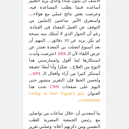
الآسف أن يكون شاذا والذي يريد التغيير
أساعده فيما يطلب المساعدة فيه،
وعرضت بعض نتائج عملي مع هؤلاء
....
واستغرق الأمر ساعتين كاملتين من
التوقف عن العمل المعتاد في العيادة،
رغم أن الحوار الذي لا أمتلك منه نسخة
لم يكن يزيد عن 10 دقائق
....
المهم أن
بعد أسبوع اتصلت بي المعدة تعتذر عن
عرض اللقاء لأن الـ
APA
اعترضت وأبدت
استنكارها لما أقول ولممارستي هذا
النوع من العلاج
...
شكرا وأنا أيضًا حقيقة
أستنكر كثيرا من آراء وأفعال الـ
APA
...
ولحسن الحظ فإن التقرير منشور حتى
اليوم على صفحات
CNN
تحت هذا
العنوان
Living in fear: Egypt’s gay
.
community
ما أسعدني أن -خلال ساعات من تواصلي
مع رئيس الجمعية المصرية للطب
النفسي ومن ذكرتهم أعلاه- وصلني تقرير