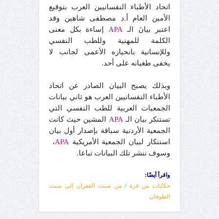
اتحاد الأطباء النفسانيين العرب بتوقيع
الأمين العام أ.د مصطفى شاهين وقد
اعتبر بيانَ الـ
APA
إساءة بكل معنى
الكلمة للمهنية وللطب النفسي
وللإنسانية بانحيازه الأعمى لجانب لا
يخفى طغيانه على أحد.
وبذلك يصبح البيان الصادر عن اتحاد
الأطباء النفسانيين العرب هو ثاني بيانات
الجمعيات العربية للطب النفسي التي
تستنكر بيان الـ
APA
المشين حيث كانت
الجمعية الأردنية سباقة بإصدار أول بيان
استنكار لبيان الجمعية الأمريكية
APA
،
وسوف ننشر تلك البيانات تباعا.
واقرأ أيضًا:
حكايات من غزة
/
من سبت الغفران إلى سبت
الطوفان