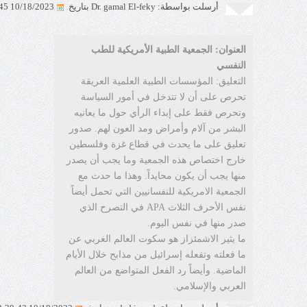
أرسلت بواسطة: Dr. gamal El-feky بتاريخ
10/18/2023 7:39:45 AM
العنوان: الجمعية الطبية الأمريكية للطب
النفسي
التعليق: المؤسسات الطبية العلمية العريقة
تحرص على أن لا تتدخل في أمور السياسة
وتحرص فقط على إبداء الرأي حول ما يعانيه
البشر من آلام وأمراض ومد العون لهم. صدور
تعليق على ما يحدث في قطاع غزة وفلسطين
خارج اختصاص هذه الجمعية وما يجب أن يصدر
منها يجب أن يكون محايداً. وهذا ما حدث مع
الجمعية الامريكية للنفسانيين التي تحمل أيضاً
نفس الأحرف الثلاث APA في التصرح الذي
صدر منها في نفس اليوم.
ما يثير الاشمئزاز هو سكوت العالم الغربي عن
ما فعلته وتفعله إسرائيل من مذابح خلال الأيام
الماضية. وأيضاً رد الفعل المتواضع من العالم
العربي والإسلامي.