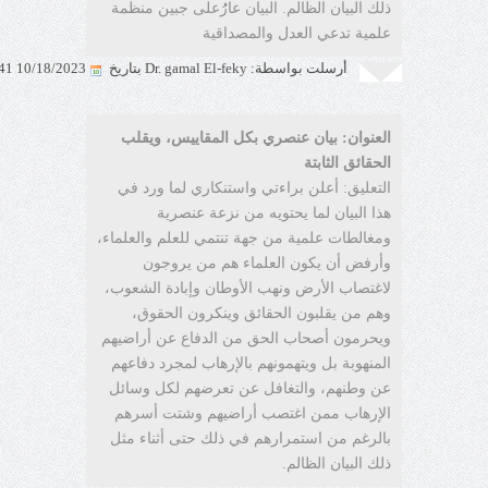
ذلك البيان الظالم. البيان عارُُعلى جبين منظمة
علمية تدعي العدل والمصداقية
أرسلت بواسطة: Dr. gamal El-feky بتاريخ
10/18/2023 7:38:41 AM
العنوان: بيان عنصري بكل المقاييس، ويقلب
الحقائق الثابتة
التعليق: أعلن براءتي واستنكاري لما ورد في
هذا البيان لما يحتويه من نزعة عنصرية
ومغالطات علمية من جهة تنتمي للعلم والعلماء،
وأرفض أن يكون العلماء هم من يروجون
لاغتصاب الأرض ونهب الأوطان وإبادة الشعوب،
وهم من يقلبون الحقائق وينكرون الحقوق،
ويحرمون أصحاب الحق من الدفاع عن أراضيهم
المنهوبة بل ويتهمونهم بالإرهاب لمجرد دفاعهم
عن وطنهم، والتغافل عن تعرضهم لكل وسائل
الإرهاب ممن اغتصب أراضيهم وشتت أسرهم
بالرغم من استمرارهم في ذلك حتى أثناء مثل
ذلك البيان الظالم.