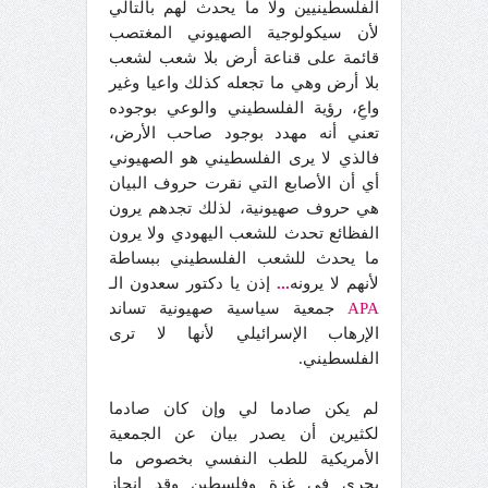
الفلسطينيين ولا ما يحدث لهم بالتالي
لأن سيكولوجية الصهيوني المغتصب
قائمة على قناعة أرض بلا شعب لشعب
بلا أرض وهي ما تجعله كذلك واعيا وغير
واعِ، رؤية الفلسطيني والوعي بوجوده
تعني أنه مهدد بوجود صاحب الأرض،
فالذي لا يرى الفلسطيني هو الصهيوني
أي أن الأصابع التي نقرت حروف البيان
هي حروف صهيونية، لذلك تجدهم يرون
الفظائع تحدث للشعب اليهودي ولا يرون
ما يحدث للشعب الفلسطيني ببساطة
لأنهم لا يرونه
...
إذن يا دكتور سعدون الـ
APA
جمعية سياسية صهيونية تساند
الإرهاب الإسرائيلي لأنها لا ترى
الفلسطيني.
لم يكن صادما لي وإن كان صادما
لكثيرين أن يصدر بيان عن الجمعية
الأمريكية للطب النفسي بخصوص ما
يجري في غزة وفلسطين وقد انحاز