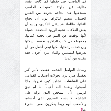
في الماضي، في حفظها كما كانت، نقية،
مثالية، غير ملوثة بتعقيدات الحاضر،
نستدعيها عند الحاجة لجرعة من الحنين
الجميل، نبتسم لذكراها دون أن نحتاج
للقائها، فاللقاء قد يقتل الذكرى، ويبدو أن
بعض العلاقات تشبه الورود المجففة، جميلة
لأنها توقفت عن النمو في لحظة كمالها،
محفوظة في كتاب الذاكرة، تحتفظ بشكلها
وإن فقدت رائحتها، لكنها تبقى أجمل من أن
نعرضها للشمس والماء مرة أخرى، فقد
تتفتت بين أيدينا
!
وسائل التواصل الحديثة جعلت الأمر أكثر
تعقيداً، صرنا نرى تحولات أصدقائنا القدامى
على الشاشات، نشاهد كيف تغيروا، ماذا
أصبحوا، ونحمد الله أحياناً أننا لم نبقَ
قريبين، لأن الشخص الذي نراه على
الشاشة لا يشبه الصديق الذي أحببناه،
والأصعب أنهم ربما يفكرون نفس الشيء
عنا
!