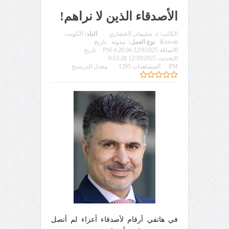
الأصدقاء الذين لا نراهم!
الكاتب:
د. سليمان الخضاري
البلد:
الكويت
Kuwait
نوع العمل:
مدونة
تاريخ
الاضافة 12/9/2025 4:28:06 PM
تاريخ
التحديث 12/19/2025 9:03:28
PM
المشاهدات 1295
معدل الترشيح
في هاتفي أرقام لأصدقاء أعزاء لم أتصل