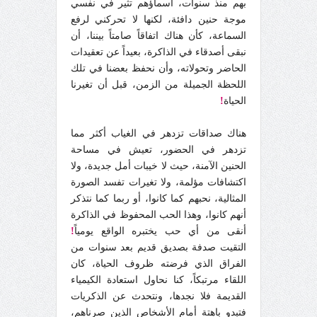
بهم منذ سنوات، أسماؤهم تثير في نفسي
موجة حنين دافئة، لكنها لا تحركني لرفع
السماعة، كأن هناك اتفاقاً صامتاً بيننا، أن
نبقى أصدقاء في الذاكرة، بعيداً عن تعقيدات
الحاضر وتحولاته، وأن نحفظ بعضنا في تلك
اللحظة الجميلة من الزمن، قبل أن تغيرنا
الحياة
!
هناك صداقات تزدهر في الغياب أكثر مما
تزدهر في الحضور، تعيش في مساحة
الحنين الآمنة، حيث لا خيبات أمل جديدة، ولا
اكتشافات مؤلمة، ولا تغيرات تفسد الصورة
المثالية، نحبهم كما كانوا، أو ربما كما نتذكر
أنهم كانوا، وهذا الحب المحفوظ في الذاكرة
أنقى من أي حب يختبره الواقع يومياً
!
التقيت صدفة بصديق قديم بعد سنوات من
الفراق الذي فرضته ظروف الحياة، كان
اللقاء مرتبكاً، كنا نحاول استعادة الكيمياء
القديمة فلا نجدها، ونتحدث عن الذكريات
فتبدو باهتة أمام الأشخاص الذين صرناهم،