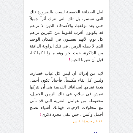
لعل الصداقة الحقيقية ليست بالضرورة تلك
التي تستمر، بل تلك التي تترك أثراً جميلاً
حتى بعد توقفها، والأصدقاء الذين لا نراهم
قد يكونون أقرب لقلوبنا من كثيرين نراهم
كل يوم، لأنهم يعيشون في المكان الوحيد
الذي لا يصله الزمن، في تلك الزاوية الدافئة
من الذاكرة، حيث نحن وهم ما زلنا كما كنا،
قبل أن تغيرنا الحياة
!
لابد من إدراك أن ليس كل غياب خسارة،
وليس كل لقاء مكسباً، فأحياناً تكون أجمل
هدية نقدمها لصداقاتنا القديمة هي أن نتركها
تعيش في سلام، في ذلك الزمن الجميل،
محفوظة من عوامل التعرية التي قد تأتي
مع محاولات الإحياء، فهنالك أشياء تصبح
أجمل وأثمن.. حين تبقى مجرد ذكرى
!
نقلا عن جريدة القبس