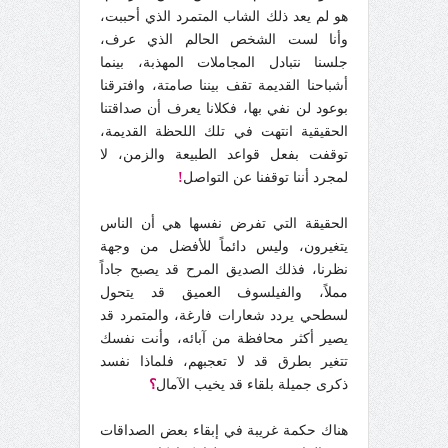
هو لم يعد ذلك الشاب المتمرد الذي أحببت،
وأنا لست الشخص الحالم الذي عرف،
جلسنا نتبادل المجاملات المهذبة، بينما
أشباحنا القديمة تقف بيننا صامتة، وافترقنا
بوعود لن نفي بها، فكلانا يعرف أن صداقتنا
الحقيقية انتهت في تلك اللحظة القديمة،
توقفت بفعل قواعد الطبيعة والزمن، لا
لمجرد أننا توقفنا عن التواصل
!
الحقيقة التي تفرض نفسها هي أن الناس
يتغيرون، وليس دائماً للأفضل من وجهة
نظرنا، فذلك الصديق المرح قد يصبح جاداً
مملاً، والفيلسوف العميق قد يتحول
لسطحي يردد شعارات فارغة، والمتمرد قد
يصير أكثر محافظة من آبائه، وأنت نفسك
تتغير بطرق قد لا تعجبهم، فلماذا نفسد
ذكرى جميلة بلقاء قد يخيب الآمال
؟
هناك حكمة غريبة في إبقاء بعض الصداقات