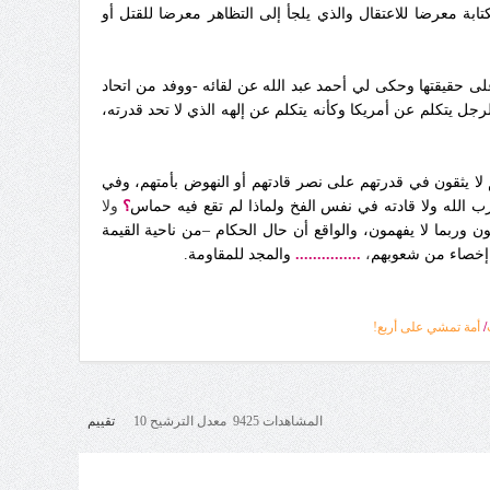
بة معرضا للاعتقال والذي يلجأ إلى التظاهر معرضا للقتل أو
لى حقيقتها وحكى لي أحمد عبد الله عن لقائه -ووفد من اتحاد
ل يتكلم عن أمريكا وكأنه يتكلم عن إلهه الذي لا تحد قدرته،
ا يثقون في قدرتهم على نصر قادتهم أو النهوض بأمتهم، وفي
ب الله ولا قادته في نفس الفخ ولماذا لم تقع فيه
حماس
؟
ولا
 وربما لا يفهمون، والواقع أن حال الحكام –من ناحية القيمة
ر إخصاء من شعوبهم
،
...............
والمجد للمقاومة.
/
أمة تمشي على أربع!
المشاهدات 9425 معدل الترشيح 10
تقييم