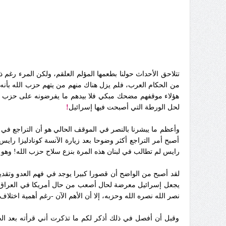
تتلاحق الأحداث حولنا بطعمها المؤلم العلقم، ولكن المرء رغم 
من الحكام العرب، فلم يزل هناك منهم من يتهم حزب الله بأنه
هؤلاء موقفهم مضحك مبكي فلا بيدهم ما يفرضونه على حزب الله
لحل الورطة التي أصبحت فيها إسرائيل
!
وأعظم ما يبشرنا بالنصر في الموقف الحالي هو أن التراجع في 
أصبح أمر التراجع أكثر وضوحا بعد زيارة الآنسة كونادليزا راي
رايس لم تطالب في لبنان هذه المرة بنزع سلاح حزب الله! وهو 
لقد أصبح من الواضح أن قصورا كبيرا يوجد في فهم العدو وتقدي
يجعل إسرائيل معرضة لحال أصعب من حال
أمريكا في العراق
نصر الله نصره الله وحزبه، إلا أن الأهم الآن -رغم أهمية اختل
وقبل أن أفصل في ذلك أذكر لكم ما تذكرت أني قرأته بعد الحا