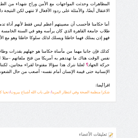
المظاهرات وحدثت المواجهات مع الأمن وراح شهداء من الطلبة 
الاعتقال أيضًا، والأمثلة على ردود الأفعال لا تنتهي لكن النتيجة د
أما حكامنا فأحسب أن مصيبتهم أعظم ليس فقط لأنهم أداة تدمير
طلاب جامعة القاهرة الذي كان يرأسه وهو في السنة الخامسة من
فهو إذن يمتلك فهما خاطئا ويسلك لذلك سلوكا خاطئا وهو مع 
كذلك فإن جانبا مهما من مأساة حكامنا هو جهلهم بقدرات وطا
نفس الوقت هناك ما تهددهم به أمريكا من فتح ملفاتهم –مثلا ان
حركة
الجهاد
؟
لعلنا نترك هذا سؤالا مفتوحا لقراء مجانين، لك
الإنسانية حتى قيمة الإنسان أمام نفسه- أصعب من حال الشعوب،
اقرأ أيضا:
شكرا منظمة الصحة وفي انتظار المزيد
/
على باب الله أشباح بيروت
/
تحيا ك
تعليقات الأعضاء