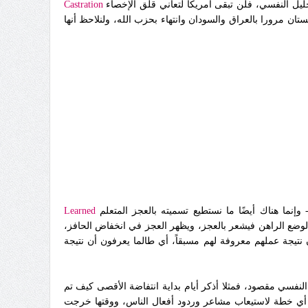
يل النفسي، فلن تبقى أمريكا لتعاني قلق الإخصاء
Castration
تان مرورا بالعراق والسودان وانتهاء بحزب الله، ولنلاحظ أنها
إنما هناك أيضًا ما نستطيع تسميته بالعجز المتعلم
Learned
 الوضع الراهن فيشعر بالعجز، ويظهر العجز في انخفاض الحافز،
ن نتيجة عملهم معروفة لهم مسبقاً، أي طالما يعرفون أن نتيجة
 النفسي مقصود، فمثلا أذكر أيام بداية انتفاضة الأقصى كيف تم
 أي خطة لاستيعاب مشاعر وردود أفعال الناس، ووقتها خرجت