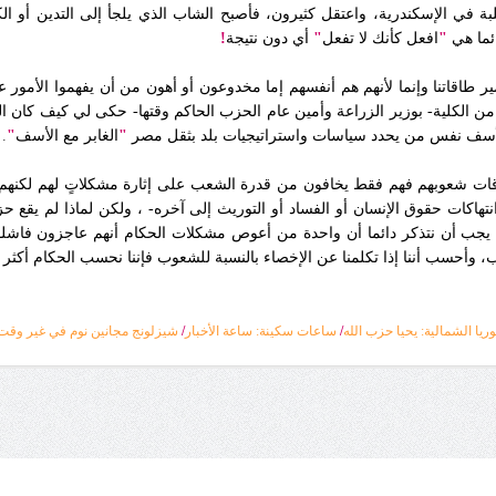
في الإسكندرية، واعتقل كثيرون، فأصبح الشاب الذي يلجأ إلى التدين أو الكتا
ائما هي
"
افعل
كأنك لا
تفعل
"
أي
دون
نتيجة
!
 طاقاتنا وإنما لأنهم هم أنفسهم إما مخدوعون أو أهون من أن يفهموا الأمور ع
 الكلية- بوزير الزراعة وأمين عام الحزب الحاكم وقتها- حكى لي كيف كان الرج
الأسف نفس من يحدد سياسات واستراتيجيات بلد بثقل مصر
"
الغابر
مع
الأسف
"
.
قات شعوبهم فهم فقط يخافون من قدرة الشعب على إثارة مشكلاتٍ لهم لكنهم ل
تهاكات حقوق الإنسان أو الفساد أو التوريث إلى آخره- ، ولكن لماذا لم يقع حز
ننا يجب أن نتذكر دائما أن واحدة من أعوص مشكلات الحكام أنهم عاجزون فاشلون
 وأحسب أننا إذا تكلمنا عن الإخصاء بالنسبة للشعوب فإننا نحسب الحكام أكث
وريا الشمالية: يحيا حزب الله
/
ساعات سكينة: ساعة الأخبار
/
شيزلونج مجانين نوم في غير وقت