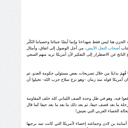
حزن هنا ليس فقط شهداءنا وإنما أيضًا جبنائنا وخصياننا الكثُر
تاب
أصحاب النعل الأبيض
،
من أجل الوصول إلى اتفاق، وأمثال
ناتج عن الاضطرار إلى التفكير لأن أمريكا تريد منهم السعي
فُهِمَ بدايةًَ من خلال تصريحات بعض مسئولي
حكومة العدو، ثم
سان أمريكا قوله منذ زمان –وهو نزع سلاح حزب الله- تخيلوا
أن
وقعوا فيه، وهو في ظل وحدة الصف اللبناني كله خلف المقاومة
لة ما بعد قصف حيفا، ثم بعد ذلك ما بعد ما بعد حيفا كما قال
حالة الخصاء العربي التي
نعيش
!
سامة بن لادن وجماعته إخصاء لأمريكا التي كانت تمد برجيها