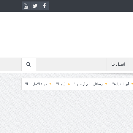
اتصل بنا
دة!!
رسائل... لم أرسلها!
أيامنا!!
خيبة الأمل.... الأولى!
خذ وطالب