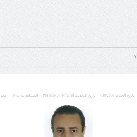
؟
تاريخ الاضافة 7/30/2006
تاريخ التحديث 4/7/2018 9:59:58 PM
المشاهدات 9425
معدل