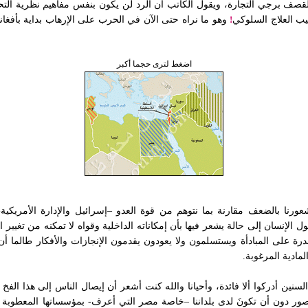
صف برجي التجارة، ويقول الكاتب أن الرد لن يكون بنفس مفاهيم نظرية التحل
يب العلاج السلوكي
!
وهو ما نراه حتى الآن في الحرب على الإرهاب بداية بأفغانس
اضغط لترى حجما أكبر
نا بالضعف مقارنة بما نتوهم من قوة العدو –إسرائيل والإدارة الأمريكية- و
لإنسان إلى حالة يشعر فيها بأن إمكاناته الداخلية وقواه لا تمكنه من تغيير
لقدرة على المبادأة ويستسلمون ولا يعودون يقدمون الإنجازات والأفكار طالما أ
لمادية المرغوبة.
لسنين أدركوا ألا فائدة، وأحيانا والله كنت أشعر أن إيصال الناس إلى هذا الفخ
صور دون أن تكونَ لدى بلداننا –خاصة مصر التي أعرف- بمؤسساتها المعطوبة