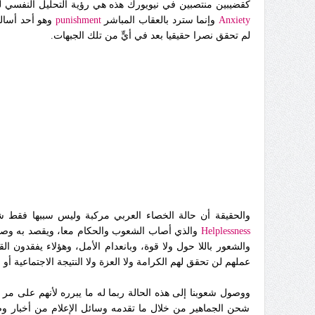
كقضيبين منتصبين في نيويورك هذه هي رؤية التحليل النفسي لق
Anxiety
وإنما
سترد
بالعقاب
المباشر
punishment
وهو أحد أسال
لم تحقق نصرا حقيقيا بعد في أيٍّ من تلك الجبهات.
والحقيقة أن حالة الخصاء العربي مركبة وليس سببها فقط شعور
Helplessness
والذي أصاب الشعوب والحكام معا، ويقصد به وصول ا
والشعور باللا حول ولا قوة، وبانعدام الأمل، وهؤلاء يفقدون ا
عملهم لن تحقق لهم الكرامة ولا العزة ولا النتيجة الاجتماعية أو ا
ووصول شعوبنا إلى هذه الحالة ربما له ما يبرره لأنهم على مر ا
شحن الجماهير من خلال ما تقدمه وسائل الإعلام من أخبار و