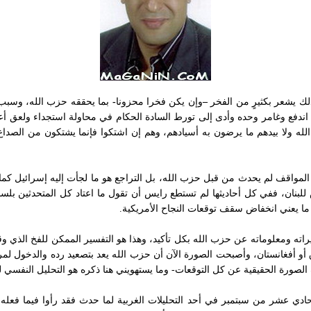
ذلك
يشعر بكثيرٍ من الفخر
–
وإن يكن فخرا محزونا
-
بما
يحققه حزب الله، وسبب ال
 اندفع وغامر وحده وأدى إلى تورط السادة الحكام في محاولة استجداء ولعق أع
 ولا بيدهم ما يرضون به أسيادهم، وهم إن اشتكوا فإنما يشتكون من الصداع ال
المواقف لم يحدث من قبل حزب الله، بل التراجع هو ما لجأت إليه إسرائيل كما 
س للبنان، ففي كل أحاديثها لم تستطع رايس أن تقول ما اعتاد كل المتحدثين بل
ما يعني انخفاض سقف توقعات النجاح الأمريكية.
راته ومعلوماته عن حزب الله بكل تأكيد، وهذا هو التفسير الممكن للفخ الذي 
 أو أفغانستان، وأصبحت الصورة الآن أن حزب الله يعد بتصعيد رده والدخول لمرح
اف الصورة الحقيقية عن كل التوقعات- وما يستهويني
هنا ذكره هو التحليل النفسي ل
دي عشر من سبتمبر في أحد التحليلات الغربية لما حدث فقد رأوا فيما فعله أ