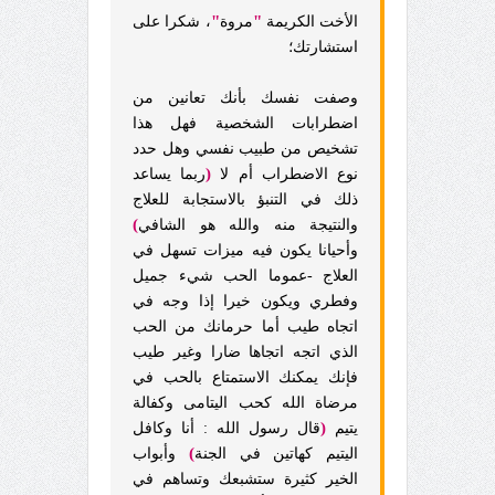
"
"
الأخت الكريمة
مروة
، شكرا على
استشارتك؛
وصفت نفسك بأنك تعانين من
اضطرابات الشخصية فهل هذا
تشخيص من طبيب نفسي وهل حدد
(
نوع الاضطراب أم لا
ربما يساعد
ذلك في التنبؤ بالاستجابة للعلاج
)
والنتيجة منه والله هو الشافي
وأحيانا يكون فيه ميزات تسهل في
العلاج -عموما الحب شيء جميل
وفطري ويكون خيرا إذا وجه في
اتجاه طيب أما حرمانك من الحب
الذي اتجه اتجاها ضارا وغير طيب
فإنك يمكنك الاستمتاع بالحب في
مرضاة الله كحب اليتامى وكفالة
(
يتيم
قال رسول الله : أنا وكافل
)
اليتيم كهاتين في الجنة
وأبواب
الخير كثيرة ستشبعك وتساهم في