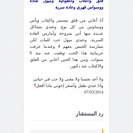
قلق واكتئاب وانطوائية وميول شاذة
ووسواس قهري وعادة سرية
أنا أعاني من قلق مستمر واكتئاب ويأس
ووساوس من كل نوع، وعندي مشاكل
عديدة منها أني متزوجة وأمارس العادة
السرية، وعندي ميول حب للبنات لكن
ممارسة الجنس معهم لا وعندما عرفت
حرمانية هذا الحب توقفت عنه منذ 8
سنوات، ومن هذا الحين أعاني من القلق
والاكتئاب عند دكتور،
ولا أجد تحسنا ولا معنى ولا حب في حياتي
وأنا عندي طفل وأصغر إخوتي ماذا أفعل
؟
07/03/2014
رد المستشار