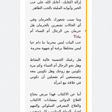
إزالة اكتئابك- أعانك الله على حب
الخير وأبوابه المليئة بالحب الطاهر.
وما سبب شعورك بالحرمان وفي
أي الحالات تشعرين بالحرمان هل
حرمان من الرجال أم النساء أم
؟
ماذا
حب البنات ليس محرما ما دام حبا
ليس مختلطا برغبة أو شهوة محرمة
هل رغبتك الجنسية عالية النشاط
وهل نحو الرجال أم النساء وكم مرة
تكونين مع زوجك وهل تكونين معه
وتستمتعين أم تفضلين أن تكوني
في علاقة مع امرأة.
أما عن الاكتئاب فهذا مرض يحتاج
العلاج الدوائي بمضادات الاكتئاب
والعلاج المعرفي السلوكي والمهم
(
اختيار الدواء المناسب لك
وتجنب