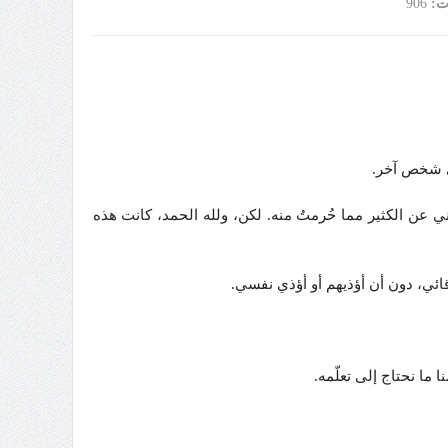
ت:
906
أي شخص آخر.
ني عن الكثير مما حُرمتُ منه. لكن، ولله الحمد، كانت هذه
ائي، دون أن أؤذيهم أو أؤذي نفسي.
نا ما نحتاج إلى تعلّمه.