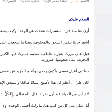
الاسم:
سالم
البلد:
مصر Egypt القاهرة الجديدة
العمر:
25
السلام عليكم
أرى هنا منذ فترة استشارات تتحدث عن الوحدة وكيف يشعر ا
أشعر حاليًا بنفس الشعور والمخاوف، وهذا ما شجعني على ا
قبل عام، مررتُ بتجربة عاطفية صعبة، خسرتُ فيها الكثير من
التجربة، على صعوبتها، ضرورية.
جعلتني أعزل نفسي وأكون وحدي، وأتعلم المزيد عن نفسي، و
كان عليّ أن أتعلم كل هذا لأصبح إنسانًا صالحًا وأستحق الإ
لا تيأس من الحياة عند أول ضربة، قال الله تعالى
(
إِنَّا كُلَّ شَ
أنا، مثلي مثل كل من كتب هنا، ما زلتُ أخشى الوحدة، ولا 