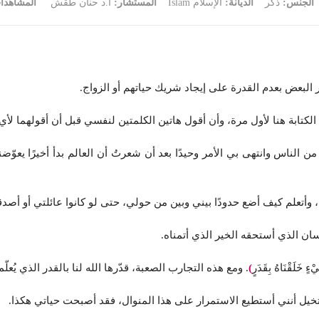
الجنس:
ذكر
الديانة:
الإسلام Islam
المستشار:
أ.د حنان طقش
المشاهدا
لبعض بعدم القدرة على إيجاد شريك حياتهم أو الزواج.
لكتابة هنا لأول مرة، وأن أقول هاتين الكلمتين لنفسي قبل أن أقولهما ل
 الناس وانتهى بي الأمر وحيدًا بعد أن شعرتُ أن العالم بدأ أخيرًا يعوّض
أتعلم كيف أضع حدودًا بيني وبين من حولي، حتى لو كانوا عائلتي أو أصدق
نسان الذي أستحقه الخير الذي أتمناه.
يْءٍ خَلَقْنَاهُ بِقَدَرٍ
)
. ومع هذه التجارب الصعبة، قدّرها الله لنا بالقدر الذي يُعلّم
أتخيل أنني أستطيع الاستمرار على هذا المنوال، فقد أصبحت حياتي هكذا.