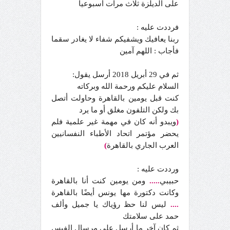
على الديلزة ثلاث مرات أسبوعيا
فرددت عليه :
ربنا يعافيك ويشفيكم شفاء لا يغادر سقما
فأجاب : اللهم آمين
ثم في 29 أبريل 2018 أرسل يقول:
السلام عليكم ورحمة الله وبركاته
كنت قبل يومين بالقاهرة وحاولت أتصل
بك ولكن التلفون مغلق أو ما يرد
(
ويبدو أنه كان في مهمة غير علمية فلم
يحضر مؤتمر اتحاد الأطباء النفسانيين
العرب الجاري بالقاهرة
)
ورددت عليه :
حبيبي
.....
ومن يومين كنت أنا بالقاهرة
وكانت دكتورة مها يونس أيضًا بالقاهرة
....
ليس لنا حظ رؤياك يا جميل وألف
حمد على سلامتك
ثم كان آخر ما أرسل على مرسال الفيس