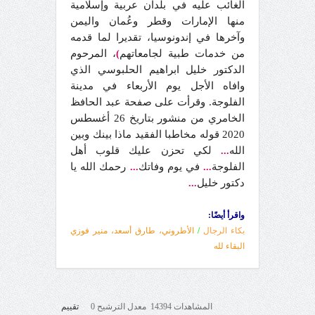
الغائب عليه في بلدان عربية وإسلامية
منها الإمارات وقطر وعُمان واليمن
وآخرها في إندونوسيا، تقديرا لما قدمه
من خدمات طبية لجامعاتهم
، المرحوم
)
الدكتور خليل ابراهيم الحلبوسي الذي
وافاه الأجل يوم الأربعاء في مدينة
الفلوجة. وقرأت على صفحة عبد الحافظ
الخامري من منشور بتاريخ 26 أغسطس
2020 قوله مخاطبا الفقيد ماذا بينك وبين
الله
لكي تحزن عليك قلوب أهل
...
الفلوجة
في يوم وفاتك
رحمك الله يا
...
...
دكتور خليل
...
واقرأ أيضًا:
بكاء الرجال
/
الأطروني، طارق أسعد، منير فوزي
البقاء لله
المشاهدات 14394 معدل الترشيح 0
تقييم