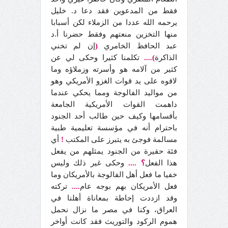
فقط من المدعوين فقد دعا د. خليل
يرحمه الله عددا من الزملاء لكن أسبابا
منها التخزين منعتهم وفقط حضرنا أ.د
عبد الحافظ الخامري
(
إن لم تخني
الذاكرة
)....
تكلمنا كثيرا وحكى لي عن
كثير من آلامه هو وأسرته وزملاؤه وما
لاقوه على يد قوات الغزو الأمريكي وهو
من مواليد الفالوجة ومما يحكي عندما
داهمت القوات الأمريكية الجامعة
بأقسامها وكيف حين طالب أحد الجنود
باحترام أنه في مؤسسة تعليمية طبية
مسالمة فوجئ به يتبرز على المكتب
!
أي
فئة حقيرة من الجنود يمثلهم من يفعل
هذا الفعل
؟
....
وحكى غير ذلك وليس
خفيا ما فعل أهل الفالوجة بالأمريكان وما
فعل الأمريكان بهم بوجه عام
....
تركته
وقد ازددت إحاطة بمعاناة أهلنا في
العراق، وكنا في مصر ما نزال نحمل
هموم الركود والتوريث فقد كانت أواخر