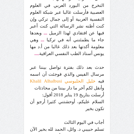
التخرج من البورد العربي في العلوم
العصبية فأرسلت غالبا عبر شبكة العلوم
النفسية العربية أو إلى جمال تركي وإن
كنت أظنه نشر الرسالة التي كنت أعبر
فيها عن افتقادي لهذا الزميل
...
وبعدها
جاء ما يطمئنني أنه في تركيا
...
وهي
معلومة أكدتها بعد ذلك غالبا من أ.د مها
يونس أستاذ الطب النفسي العراقية
....
حدث بعد ذلك بفترة تواصل بيننا عبر
مرسال الفيس والذي فوجئت أن اسمه
فيه
خليل الحلبوسي Khalil Alhalbusi
وأنقل لكم آخر ما دار بيننا من محادثات
أرسلت بتاريخ 19 يناير 2018 أقول:
السلام عليكم، أوحشتني كثيرا أرجو أن
تكون بخير
أجاب في اليوم الثالث
تسلم حبيبي د. وائل، الحمد لله بخير الآن