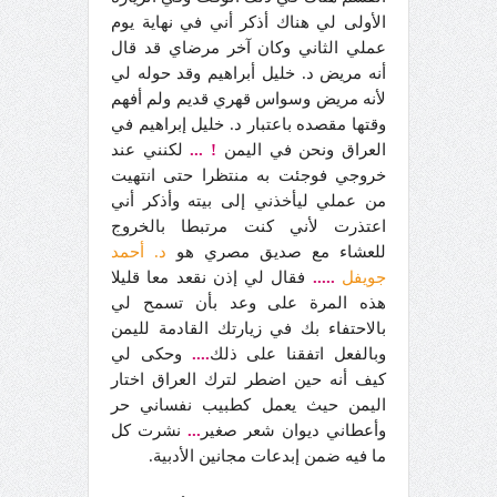
الأولى لي هناك أذكر أني في نهاية يوم
عملي الثاني وكان آخر مرضاي قد قال
أنه مريض د. خليل أبراهيم وقد حوله لي
لأنه مريض وسواس قهري قديم ولم أفهم
وقتها مقصده باعتبار د. خليل إبراهيم في
العراق ونحن في اليمن
!
...
لكنني عند
خروجي فوجئت به منتظرا حتى انتهيت
من عملي ليأخذني إلى بيته وأذكر أني
اعتذرت لأني كنت مرتبطا بالخروج
للعشاء مع صديق مصري هو
د. أحمد
جويفل
.....
فقال لي إذن نقعد معا قليلا
هذه المرة على وعد بأن تسمح لي
بالاحتفاء بك في زيارتك القادمة لليمن
وبالفعل اتفقنا على ذلك
....
وحكى لي
كيف أنه حين اضطر لترك العراق اختار
اليمن حيث يعمل كطبيب نفساني حر
وأعطاني ديوان شعر صغير
...
نشرت كل
ما فيه ضمن إبدعات مجانين الأدبية.