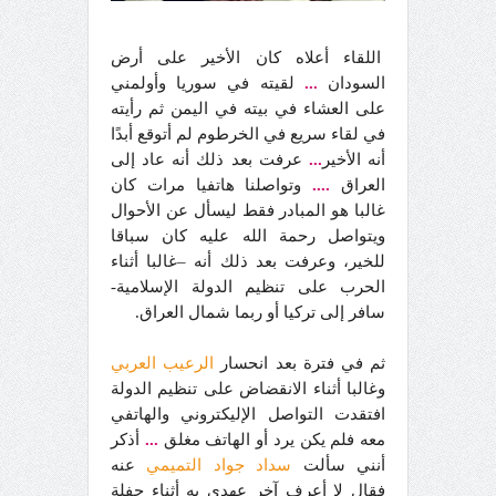
اللقاء أعلاه كان الأخير على أرض
السودان
...
لقيته في سوريا وأولمني
على العشاء في بيته في اليمن ثم رأيته
في لقاء سريع في الخرطوم لم أتوقع أبدًا
أنه الأخير
...
عرفت بعد ذلك أنه عاد إلى
العراق
....
وتواصلنا هاتفيا مرات كان
غالبا هو المبادر فقط ليسأل عن الأحوال
ويتواصل رحمة الله عليه كان سباقا
للخير، وعرفت بعد ذلك أنه –غالبا أثناء
الحرب على تنظيم الدولة الإسلامية-
سافر إلى تركيا أو ربما شمال العراق.
ثم في فترة بعد انحسار
الرعيب العربي
وغالبا أثناء الانقضاض على تنظيم الدولة
افتقدت التواصل الإليكتروني والهاتفي
معه فلم يكن يرد أو الهاتف مغلق
...
أذكر
أنني سألت
سداد جواد التميمي
عنه
فقال لا أعرف آخر عهدي به أثناء حفلة