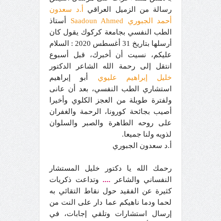
رسالة من الزميل العراقي
أ.د سعدون
أحمد الجبوري Saadoun Ahmed
أستاذ
الطب النفسي بجامعة كركوك يقول كان
أرسلها بتاريخ 31 أغسطس 2020 : السلام
عليكم، نسيت أن أخبرك، قبل أسبوع
انتقل إلى رحمة الله الشاعر الدكتور
خليل إبراهيم عليوي
أبو إبراهيم
استشاري الطب النفسي، بعد أن عانى
ولفترة طويلة من العجز الكلوي وأخيرا
أصيب بجائحة كورونا، الرحمة والغفران
على روحه الطاهرة والصبر والسلوان
لذويه ولنا جميعا.
أ.د سعدون الجبوري
رحمك الله يا دكتور خليل المستشار
النفساني والشاعر
....
وتداعت ذكريات
كثيرة عن الفقيد حول نقاط التقائي به
لحما ودما ناهيكم عما دار على النت من
إرسال استشارات وتلقي إجابات، في