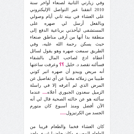
وفي زيارتي الثانية لصنعاء أواخر سنة
2010 اتفقنا عبر التواصل الإليكتروني
على العشاء في بيته ثاني أيام وصولي
وبالفعل أرسل لي صهره على
المستشفى ليأخذني برباعية الدفع إلى
منطقة بدا أنها من أرقى مناطق صنعاء
حيث يسكن رحمة الله عليه، وفي
الطريق سمعت صهره وهو يقول لسائل
أعطاه ادع لصاحب المال بالشفاء
فسألته تقصد د. خليل
؟؟
وعرفت ساعتها
أنه مريض ويبدو أن صهره اتبر كوني
طبيبا من زملائه مغنيا عن أي تفاصيل عن
المرض الذي لم أعرفه إلا في راسلة
الزميل سعدون الجبوري أعلاه
....
عندما
سألته هو عن حالته الصحية قال لي أنه
الآن أفضل ومنذ أسبوع كان متورم
الجسد من الكرتيزول
.....
كان العشاء فخما والطعام قريبا من
الطعام المصري وكان حاضرا غيري واحد