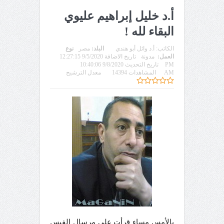
أ.د خليل إبراهيم عليوي
البقاء لله !
الكاتب:
أ.د وائل أبو هندي
البلد:
مصر
نوع
العمل:
مدونة
تاريخ الاضافة 9/5/2020 12:27:15
PM
تاريخ التحديث 9/8/2020 10:40:06
AM
المشاهدات 14394
معدل الترشيح
بالأمس مساء قرأت على مرسال الفيس