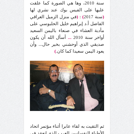
سنة 2010، وها هي الصورة كما علقت
عليها على الفيس بوك عند نشري لها
(
سنة 2017
)
:
(
في منزل الزميل العراقي
الفاضل أ.د إبراهيم خليل الحلبوسي على
مأدبة العشاء في صنعاء باليمن السعيد
أواخر سنة 2010
...
أسأل الله أن يكون
صديقي الذي أوحشني بخير حال... وأن
يعود اليمن سعيدا كما كان.
)
ثم التقيت به لقاء عابرا أثناء مؤتمر اتحاد
الأطباء النفسانيين العرب الذي انعقد في