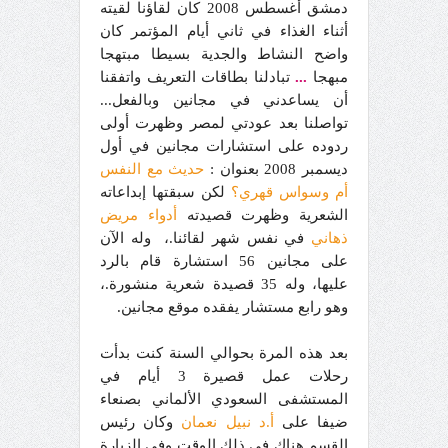
دمشق أغسطس 2008 كان لقاؤنا لقيته
أثناء الغذاء في ثاني أيام المؤتمر كان
واضح النشاط والجدية بسيطا مبتهجا
مبهجا
...
تبادلنا بطاقات التعريف واتفقنا
أن يساعدني في مجانين وبالفعل...
تواصلنا بعد عودتي لمصر وظهرت أولى
ردوده على استشارات مجانين في أول
ديسمبر 2008 بعنوان :
حديث مع النفس
أم وسواس قهري؟
لكن سبقتها إبداعاته
الشعرية وظهرت قصيدته
أدواء مريض
ذهاني
في نفس شهر لقائنا.، وله الآن
على مجانين 56 استشارة قام بالرد
عليها، وله 35 قصيدة شعرية منشورة.،
وهو رابع مستشار يفقده موقع مجانين.
بعد هذه المرة بحوالي السنة كنت بدأت
رحلات عمل قصيرة 3 أيام في
المستشفى السعودي الألماني بصنعاء
ضيفا على
أ.د نبيل نعمان
وكان رئيس
القسم هناك في ذلك الوقت وفي الزيارة