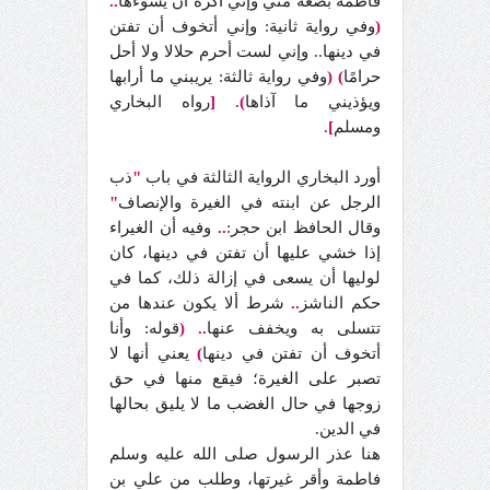
فاطمة بضعة مني وإني أكره أن يسوءها
..
(
وفي رواية ثانية: وإني أتخوف أن تفتن
في دينها.. وإني لست أحرم حلالا ولا أحل
حرامًا
)
(
وفي رواية ثالثة: يريبني ما أرابها
ويؤذيني ما آذاها
)
.
[
رواه البخاري
ومسلم
]
.
أورد البخاري الرواية الثالثة في باب
"
ذب
الرجل عن ابنته في الغيرة والإنصاف
"
وقال الحافظ ابن حجر:
..
وفيه أن الغيراء
إذا خشي عليها أن تفتن في دينها، كان
لوليها أن يسعى في إزالة ذلك، كما في
حكم الناشز
..
شرط ألا يكون عندها من
تتسلى به ويخفف عنها
..
(
قوله: وأنا
أتخوف أن تفتن في دينها
)
يعني أنها لا
تصبر على الغيرة؛ فيقع منها في حق
زوجها في حال الغضب ما لا يليق بحالها
في الدين.
هنا عذر الرسول صلى الله عليه وسلم
فاطمة وأقر غيرتها، وطلب من علي بن