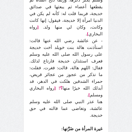
وسلم يكثر ذكرها. وربما ذبح الشاة ثم
يقطعها أعضاء ثم يبعثها في صدائق
خديجة، فربما قلت له: كأنه لم يكن في
الدنيا امرأة إلا خديجة، فيقول: إنها كانت
وكانت، وكان لي منها ولد.
[
رواه
البخاري
]
.
- عن عائشة رضي الله عنها قالت:
استأذنت هالة بنت خويلد أخت خديجة
على رسول الله صلى الله عليه وسلم
فعرف استئذان خديجة فارتاع لذلك.
فقال: اللهم هالة، قالت: فغرت. فقلت:
ما تذكر من عجوز من عجائز قريض،
حمراء الشدقين هلكت في الدهر، قد
أبدلك الله خيرًا منها
؟!
[
رواه البخاري
ومسلم
]
.
هنا عذر النبي صلى الله عليه وسلم
عائشة، وتغاضى عما قالته في حق
خديجة.
غيرة المرأة من ضَرَّتها: