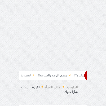
زقٌ من يستكثره؟!
منطق الأرضة والسياسة!!
لحظة نشوة!!
سياسة!!
ت
. الدهشة!
الرئيسية
ملف المرأة
الغيرة.. ليست
شرًّا كلها2