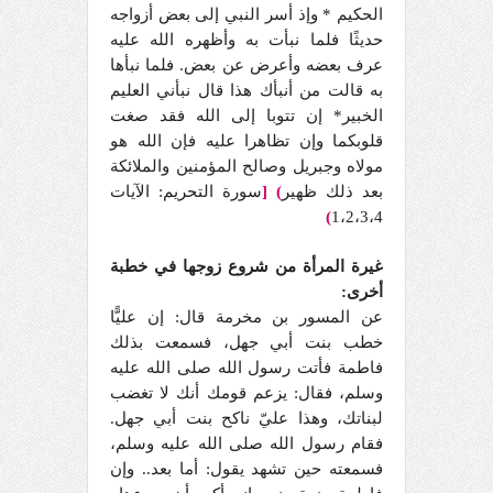
الحكيم * وإذ أسر النبي إلى بعض أزواجه
حديثًا فلما نبأت به وأظهره الله عليه
عرف بعضه وأعرض عن بعض. فلما نبأها
به قالت من أنبأك هذا قال نبأني العليم
الخبير* إن تتوبا إلى الله فقد صغت
قلوبكما وإن تظاهرا عليه فإن الله هو
مولاه وجبريل وصالح المؤمنين والملائكة
بعد ذلك ظهير
)
[
سورة التحريم: الآيات
)
1،2،3،4
غيرة المرأة من شروع زوجها في خطبة
أخرى:
عن المسور بن مخرمة قال: إن عليًّا
خطب بنت أبي جهل، فسمعت بذلك
فاطمة فأتت رسول الله صلى الله عليه
وسلم، فقال: يزعم قومك أنك لا تغضب
لبناتك، وهذا عليّ ناكح بنت أبي جهل.
فقام رسول الله صلى الله عليه وسلم،
فسمعته حين تشهد يقول: أما بعد.. وإن