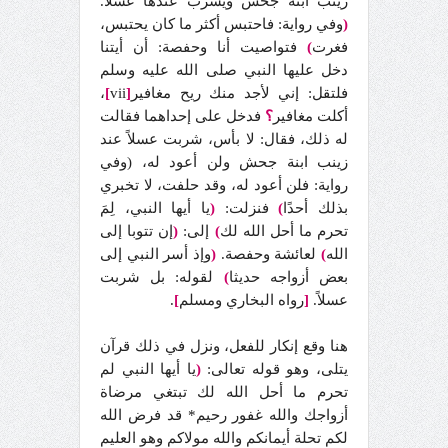
زينب ابنة جحش ويشرب عندها عسلاً.
(
وفي رواية: فاحتبس أكثر ما كان يحتبس،
فغرت
)
فتواصيت أنا وحفصة: أن أيتنا
دخل عليها النبي صلى الله عليه وسلم
فلتقل: إني لأجد منك ريح مغافير
[
vii
]
،
أكلت مغافير
؟
فدخل على إحداهما فقالت
له ذلك، فقال: لا بأس، شربت عسلاً عند
زينب ابنة جحش ولن أعود له، (وفي
رواية: فلن أعود له، وقد حلفت، لا تخبري
بذلك أحدًا
)
فنزلت:
(
يا أيها النبي، لِمَ
تحرم ما أحل الله لك
)
إلى:
(
إن تتوبا إلى
الله
)
لعائشة وحفصة.
(
وإذ أسر النبي إلى
بعض أزواجه حديثا
)
لقوله: بل شربت
عسلاً.
[
رواه البخاري ومسلم
]
.
هنا وقع إنكار للفعل، ونزل في ذلك قرآن
يتلى، وهو قوله تعالى:
(
يا أيها النبي لم
تحرم ما أحل الله لك تبتغي مرضاة
أزواجك والله غفور رحيم* قد فرض الله
لكم تحلة أيمانكم والله مولاكم وهو العليم