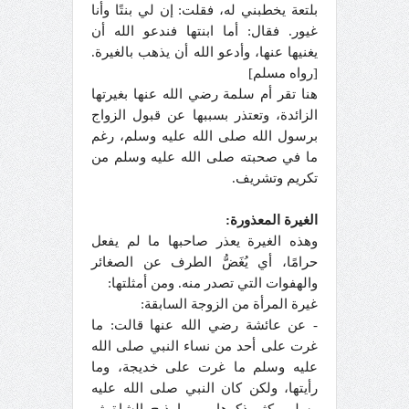
بلتعة يخطبني له، فقلت: إن لي بنتًا وأنا
غيور. فقال: أما ابنتها فندعو الله أن
يغنيها عنها، وأدعو الله أن يذهب بالغيرة.
[رواه مسلم]
هنا تقر أم سلمة رضي الله عنها بغيرتها
الزائدة، وتعتذر بسببها عن قبول الزواج
برسول الله صلى الله عليه وسلم، رغم
ما في صحبته صلى الله عليه وسلم من
تكريم وتشريف.
الغيرة المعذورة:
وهذه الغيرة يعذر صاحبها ما لم يفعل
حرامًا، أي يُغَضُّ الطرف عن الصغائر
والهفوات التي تصدر منه. ومن أمثلتها:
غيرة المرأة من الزوجة السابقة:
- عن عائشة رضي الله عنها قالت: ما
غرت على أحد من نساء النبي صلى الله
عليه وسلم ما غرت على خديجة، وما
رأيتها، ولكن كان النبي صلى الله عليه