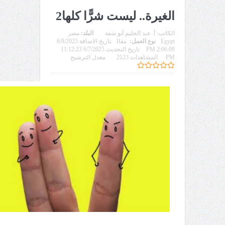
الغيرة.. ليست شرًّا كلها2
الكاتب:
أ‌. عبد الحليم أبو شقة
البلد:
مصر
Egypt
نوع العمل:
مقال
تاريخ الاضافة 6/8/2025
2:06:09 PM
تاريخ التحديث 6/7/2025 11:12:23
PM
المشاهدات 2123
معدل الترشيح