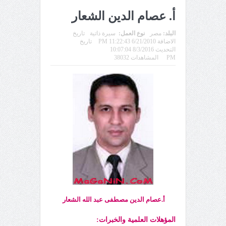
أ. عصام الدين الشعار
البلد:
مصر
نوع العمل:
سيرة ذاتية
تاريخ
الاضافة 6/21/2010 11:22:43 PM
تاريخ
التحديث 8/3/2016 10:07:04
PM
المشاهدات 38032
أ.عصام الدين مصطفى عبد الله الشعار
المؤهلات العلمية والخبرات: