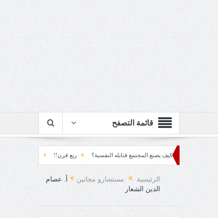
قائمة التصفح
ف المتراكم... كيف يصنع المجتمع قنابله النفسية؟
ربع قرن!!
رزقٌ من يستكثره؟!
حمود العقاد!!
الرئيسية
مستشارو مجانين
أ. عصام
الدين الشعار