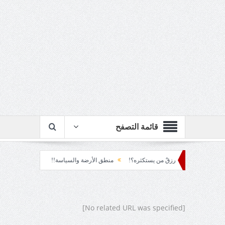
قائمة التصفح
ربع قرن!!
رزقٌ من يستكثره؟!
منطق الأرضة والسياسة!!
لحظة نشوة!!
حتى لا تنطفئ.... الدهشة!
[No related URL was specified]