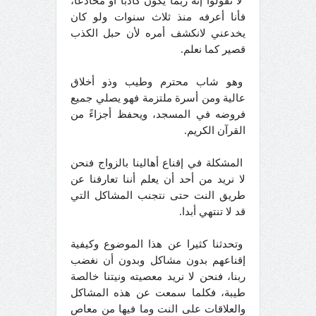
لا تقولوا إنه ربما يكون كاذبا أو مخادعا،
فأنا أعرفه منذ ثلاث سنوات ولو كان
يخدعني لانكشف أمره لأن حبل الكذب
قصير كما نعلم.
وهو شاب محترم وطيب وذو أخلاق
عالية ومن أسرة ملتزمة فهو يصلي جميع
فروضه في المسجد، ويحفظ أجزاءً من
القرآن الكريم.
المشكلة في إقناع أهالينا بالزواج فنحن
لا نريد من أحد أن يعلم أننا تعارفنا عن
طريق النت حتى نتجنب المشاكل التي
قد لا تنتهي أبدا.
وتحدثنا كثيرا عن هذا الموضوع وكيفية
إقناعهم بدون مشاكل وبدون أن نغضب
ربنا، فنحن لا نريد معصيته ونيتنا خالصة
طيبة، فكلما سمعت عن هذه المشاكل
والعلاقات على النت وما فيها من معاص