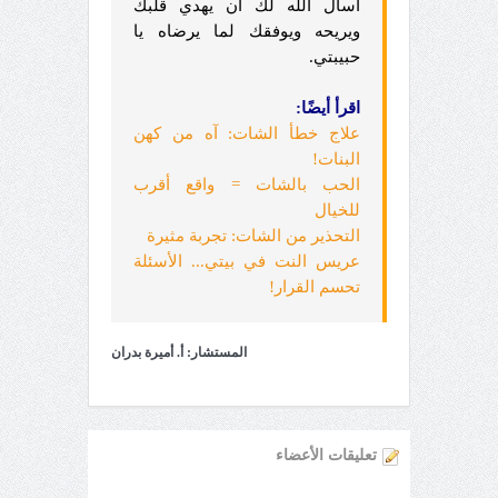
أسأل الله لك أن يهدي قلبك
ويريحه ويوفقك لما يرضاه يا
حبيبتي.
اقرأ أيضًا:
علاج خطأ الشات: آه من كهن
البنات!
الحب بالشات = واقع أقرب
للخيال
التحذير من الشات: تجربة مثيرة
عريس النت في بيتي... الأسئلة
تحسم القرار!
المستشار: أ. أميرة بدران
تعليقات الأعضاء