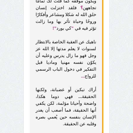
ويكون موقفه كما قلت لك تمامًا
تجاههن
؟
فلقد اختزلت إنسان
خلق الله له شكلا ومشاعر وأفكارًا
وروحًا وحياة تأثر بها وما زالت
تؤثر فيه في
"
كي بورد
"!
ناهيك عن العقبة الخاصة بالانتظار
لسنوات لا يعلم مدتها إلا الله عز
وجل فهو ما زال يدرس وعليه أن
يكوّن نفسه مهنيا وماديا قبل
التفكير في دخول الباب الرسمي
للزواج
...
أراك تبكين أو غضبانة، ولكنها
الحقيقة
...
فهي دوما هكذا،
واضحة وأحيانا مؤلمة، لكن يكفي
أنها الحقيقة، فما أصعب أن يغدر
الإنسان بنفسه حين يُعمي بصره
وقلبه عن الحقيقة.