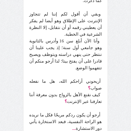
كما ذكرت.
وبقي أن أقول لكم إننا لم تتجاوز
الإنترنت على الإطلاق وهو أيضا لم يفكر
أن يعطيني رقمه أو أن نتقابل، إلا النظرة
الشرعية في الخطبة.
وأنا الآن أبلغ سن 16 وأدرس بالثانوية
وهو جامعي أول سنة؛ إذ يجب علينا أن
ننتظر حتى ينهي دراسته ويتوظف ويصبح
قادرا على أن يفتح بيتا؛ لذا أرجو منكم أن
تتفهموا الوضع.
أريحوني أراحكم الله، هل ما نفعله
صواب
؟
كيف نقنع الأهل بالزواج بدون معرفة أننا
تعارفنا عبر الإنترنت
؟
أرجو أن يكون ردكم مريحًا فكل ما نريده
هو الراحة النفسية، فبعد الاستخارة يأتي
دور الاستشارة
...