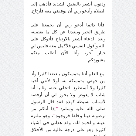
وذنوب أشعر بالضيق الشديد فأذهب إلى
الصلاة وأدعو ربي أن يوفقني معه فأرتاح.
فأنا دائما أدعو ربي أن يجمعنا على
طريق الخير ويبعدنا عن كل ما يغضبه،
وبعد الدعاء أشعر بالارتياح فأتوكل على
الله وأقول لنفسي فلأكمل معه فليس لي
خيار آخر، وأنا الآن أطلب منكم
مشورتكم.
مع العلم أننا متمسكون ببعضنا كثيرا وأنا
من جهتي متمسكة به، أولا لأنني أحبه
كثيرا ولا أستطيع التخلي عنه، وثانيا أنه
شاب لا يعوض ولا يجوز لي أن أرفضه
لأسباب بسيطة كهذه فقد قال الرسول
صلى الله عليه وسلم:
"
إذا أتاكم من
ترضونه دينا وخلقا فزوجوه
"
، وهو ملتزم
بدينه والحمد لله، وقد هداني في أشياء
كثيرة وهو على درجة عالية من الأخلاق