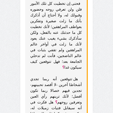
فحتى إن تخطيت كل تلك الأمور
فلن ولن تعرفي روحه وحضوره
وقبولك له، ولا أحتاج أن أذكرك
بأنك ما زلت صغيرة وتفكرين
بعواطف المراهقين؛ لأنك تخطيت
كل ما حدثتك عنه بالفعل، ولكن
سأذكرك بشيء يغيب عنك يعود
لأنك ما زلت في أواخر عالم
المراهقين ولم تقفي بثبات في
عالم الناضجين، فأنت لم تدخلي
الجامعة بعد؛ فهل تتوقعين كيف
سيكون غدا
؟
هل تتوقعين أنه ربما تجدي
أشخاصًا آخرين -لا أقصد تحبينهم-
تجدين فيهم خصالا ربما تكون
أفضل؛ لأنك ترينهم رأي العين
وتعرفين روحهم
؟
هل فكرت في
أنه سيقابل فتيات زميلات له،