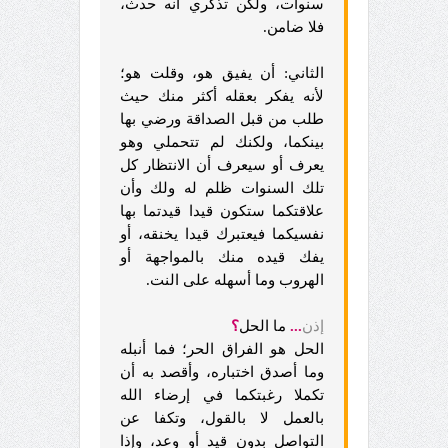
سنوات، ولكن تذكري أنه حدث،
فلا ضامن.
الثاني: أن يفيق هو، وقلت هو؛
لأنه يفكر بعقله أكثر منك حيث
طلب من قبل الصداقة ورضي بها
بينكما، ولكنك لم تتحملي وهو
يعرف أو سيعرف أن الانتظار كل
تلك السنوات ظلم له ولك وأن
علاقتكما ستكون قيدا قيدتما بها
نفسيكما فيعتبرك قيدا يخنقه، أو
يفك قيده منك بالمواجهة أو
الهروب وما أسهله على النت.
إذن
...
ما الحل
؟
الحل هو الفراق الحر؛ فما أنبله
وما أصدق اختباره، وأقصد به أن
تكملا رغبتكما في إرضاء الله
بالعمل لا بالقول، وتكفا عن
التواصل بدون قيد أو وعد، وإذا