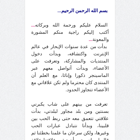
بسم الله الرحمن الرحيم...
السلام عليكم ورحمة الله وبركاته
...
أكتب إليكم راجية منكم المشورة
والمعونة
...
بدأت من عدة سنوات الإبحار في عالم
الإنترنت واكتشافه، وبدأت دخول
المنتديات والمشاركة، وتعرفت على
الأعضاء، وبدأت أتواصل معهم عبر
الماسينجر ذكورا وإناثا، مع العلم أن
المنتدى كان محترما ولم تكن علاقاتي مع
الأعضاء تتجاوز الحدود.
تعرفت من بينهم على شاب يكبرني
بسنتين ومن بلد مجاور لبلدتي، بدأت
علاقتي تتعمق معه حتى ربط الحب بين
قلبينا، وبدأنا نتبادل عبارات الحب
وغيرها، ولكن سرعان ما علمنا بخطئنا ثم
قال لي إنه يجب أن تبقى علاقتنا علاقة