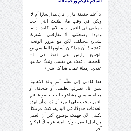
السلام عليكم ورحمة الله
لا أعلم حقيقة ما إن كان هذا إنجازًا أم لا،
ولكن في وقتٍ ما، ظننتُ أنني أحب
زميلتي في العمل. ربما لأنها كانت دائمًا
ودودة وضحكتها لا تفارقني، شعرتُ
بشيءٍ مختلف. لكن مع مرور الوقت،
اكتشفتُ أن هذا كان أسلوبها الطبيعي مع
الجميع، وليس معي فقط. في تلك
اللحظة، دافعتُ عن نفسي وثبتُّ مكانتها
عندي: زميلة عمل، هذا كل شيء.
هذا قادني إلى تعلّم أمرٍ بالغ الأهمية:
ليس كل تصرفٍ لطيف، أو ضحكة، أو
مجاملة، يعني مشاعر خاصة. خصوصًا في
العمل، يجب على المرء أن يُدرك أن لهذه
العلاقات حدودًا. في البداية، كنتُ مرتبكًا،
لكنني الآن فهمتُ بوضوحٍ أكبر أن العمل
من أجل العمل، وأن المشاعر ملكٌ لمكانٍ
آخر.