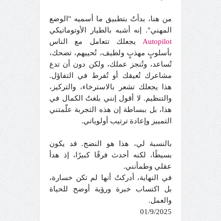
من هنا، بدأتُ بتطبيق ما أسميه "الوضع
المهني". إنه أشبه بالطيار الأوتوماتيكي
Autopilot
يجعلك تتعامل مع الناس
بأسلوبٍ مهذبٍ ولطيف، تُحييهم، تضحك،
تُساعد، وتُنجز عملك، ولكن دون أن تدع
مشاعرك تُعيقك أو تُفرط في التفاؤل.
هذا يجعلك تشعر بالاسترخاء، والتركيز،
والتنظيم. لا أقول إنني بلغتُ الكمال في
هذا، بل ببساطة إن هذه التجربة علّمتني
التمييز وإعادة ترتيب أولوياتي.
بالنسبة لي، هذا هو النضج. قد يكون
بسيطًا، لكنه أحدث فرقًا كبيرًا، إذ هدأ
عقلي وطمأنني.
في النهاية، أدركتُ أنها لم تكن خسارة،
بل اكتساب خبرة ورؤية أوضح للحياة
والعمل.
01/9/2025