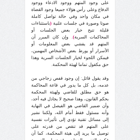
على وجود المتهم ووجود الادعاء ووجود
الدفاع وعلى رأس هؤلاء جميعا وجود القضاة
في مكان واحد وفي حالة تواصل كاملة
صوتا وصورة في جلسات علنية
(
باستثناءات
قليلة تتيح خيار بعض الجلسات أو
المحاكمات السرية
)
. وإن كان المبرر أن
المتهم قد يفشي بعض المعلومات أو
الأسرار أو يورط بعض الأشخاص المهمين،
فيمكن اللجوء لخيار الجلسات السرية وهذا
حق مكفول تماما لهيئة المحكمة.
وقد يقول قائل: إن وجود قفص زجاجي من
عدمه، بل كل ما يدور في قاعة المحاكمة
هو حق مطلق للقاضي ولهيئة المحكمة
بحكم القانون، وهذا صحيح لا يجادل فيه أحد،
وأن ضمير القاضي هو الفيصل في النهاية
وأنه مسئول فقط أمام الله، ولكننا نشير
إلى مسائل تقنية تؤدي إلى تأثيرات نفسية
على المتهم قد تنقص من قدرته على
توصيل ما يريد إلى هيئة المحكمة، كما أن