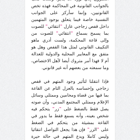
بالجوانب القانونية في المحاكمة فهذه تخص
القانونيين، وإنما سأركز على الجوانب
النفسية خاصة فيما يتعلق بوجود المتهمين
داخل قفص زجاجي عازل
"
انتقائي
"
للصوت
بما يسمح بسماع
"
انتقائي
"
للصوت من
وإلى قاعة المحكمة، ولست أدري ماهو
التكييف القانوني لمثل هذا القفص وهل هو
متفق مع المعايير المحلية والدولية للعدالة
أم لا فهذا أمر متروك أيضا لأهل الاختصاص،
وما سمعته من بعضهم أنه غير قانوني.
فإذا انتقلنا لتأثير وجود المتهم في قفص
زجاجي وإحساسه بالعزل التام عن القاعة
بما فيها من قضاة ومحامين وممثلي وسائل
الإعلام وممثلي المجتمع المدني، وأن صوته
يصل فقط بالضغط على
"
زر
"
يتحكم فيه
شخص بعينه، وأنه يسمع فقط ما يدور في
القاعة بمشيئة من يتحكم في الضغط
على
"
الزر
"
فإن هذا يجعل التواصل انتقائيا
وليس كاملا ويدع المتهم في حالة حيرة