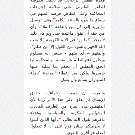
فكرة القفص الزجاجي قد تعطي الفرصة
للطعن القانوني على سلامة إجراءات
المحاكمة وعلى انتقاص فرصة المتهم في
سماع ما يدرو بالقاعة
"
كاملا
"
وفي توصيل
ما يريد إلى كل من بالقاعة
"
كاملا
"
، وأن
من حقه أن يقول ماعنده حتى ولو كان ذلك
لا يعجبنا كما ورد في الآية الكريمة
"
لا يحب
الله الجهر بالسوء من القول إلا من ظلم
"
،
والمتهم – أي متهم - يشعر أنه مظلوم
ويحاول دفع الظلم عن نفسه، والمحكمة لها
الحق المطلق أن تحكم بما يمليه عليها
ضميرها ولكن بعد إعطاء الفرصة كاملة
للمتهم أن يسمع وأن يقول.
والغريب أن جمعيات وجماعات حقوق
الإنسان لم تعلق على هذا الأمر ربما لأن
المتهمين هذه المرة من الطرف المعادي
لتوجهاتهم الفكرية والسياسية، وهؤلاء
نذكرهم بقول الله تعالى
"
ياأيها الذين آمنوا
لا يجرمنكم شنآن قوم على أن لا تعدلوا،
اعدلو هو أقرب للتقوى
"
.