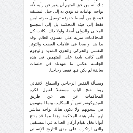
ذلك أنه من حق المتهم أن يعبر عن رأيه لأنه
يواجه اتهامات قد تؤدي به إلى حبل المشنقة
فيصبح من أبسط حقوقه توصيل صوته ليس
فقط إلى هيئة المحكمة بل إلى المجتمع
المحلي والدولي أيضا، ولولا ذلك لكانت كل
المحاكمات سرية على مستوى العالم. وقد
بدا هذا واضحا في علامات الغضب والتوتر
النفسي والحركي والحزن الشديد والوجوم
التي كانت بادية على المتهمين في هذه
الجلسة بعكس ما شهدناه في جلسات
سابقة لم يكن فيها قفصا زجاجيا.
ومسألة القفص الزجاجي والسماع الانتقائي
ربما تفتح الباب مستقبلا لقبول فكرة
المحاكمات عن بعد عن طريق
الفيديوكونفرانس أو السكايب بينما المتهمون
في سجونهم ولا يكون هناك تواجد مباشر
لهم أمام هيئة المحكمة وهذا مما قد يفتح
أبوابا تخل بقيام أركان العدالة في المستقبل
والتي ارتكزت على مدى التاريخ الإنساني