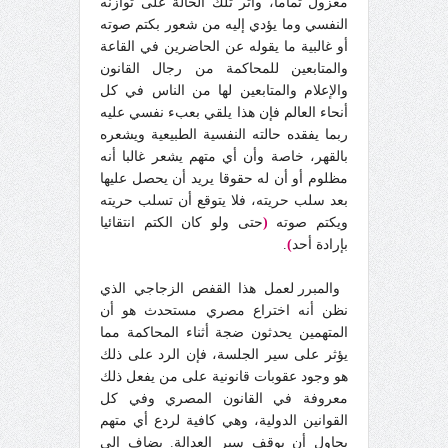
معزول تماما، وأثر تلك الحالة على توازنه
النفسي وما يؤدي إليه من شعور بكتم صوته
أو غالبية ما يقوله عن الحاضرين في القاعة
والمتابعين للمحاكمة من رجال القانون
والإعلام والمتابعين لها من الناس في كل
أنحاء العالم فإن هذا يلقي بعبء نفسي عليه
ربما يفقده حالته النفسية الطبيعية ويشعره
بالقهر، خاصة وأن أي متهم يشعر غالبا أنه
مظلوم أو أن له حقوقا يريد أن يحصل عليها
بعد سلب حريته، فلا يتوقع أن تسلب حريته
ويكتم صوته
(
حتى ولو كان الكتم انتقائيا
بإرادة أحد
)
.
والمبرر لعمل هذا القفص الزجاجي الذي
نظن أنه اختراع مصري مستحدث هو أن
المتهمين يحدثون ضجة أثناء المحاكمة مما
يؤثر على سير الجلسة، فإن الرد على ذلك
هو وجود عقوبات قانونية على من يفعل ذلك
معروفة في القانون المصري وفي كل
القوانين الدولية، وهي كافية لردع أي متهم
يحاول أن يوقف سير العدالة. يضاف إلى