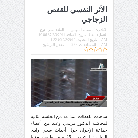
الأثر النفسي للقفص
الزجاجي
الكاتب:
أ.د محمد المهدي
البلد:
مصر
نوع
العمل:
مقال
تاريخ الاضافة 2/3/2014 10:06:37
AM
تاريخ التحديث 9/3/2019 1:32:06
AM
المشاهدات 6956
معدل الترشيح
شاهدت اللقطات المذاعة من الجلسة الثانية
لمحاكمة الدكتور مرسي وعدد من أعضاء
جماعة الإخوان حول أحداث سجن وادي
النطرون إبان ثورة 25 يناير، ولست معنيا