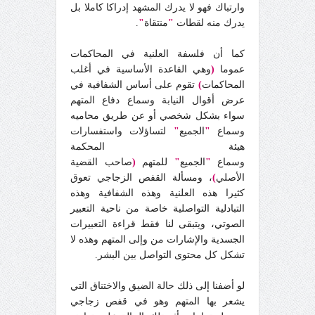
وارتباك فهو لا يدرك المشهد إدراكا كاملا بل
يدرك منه لقطات
"
منتقاة
"
.
كما أن فلسفة العلنية في المحاكمات
عموما
(
وهي القاعدة الأساسية في أغلب
المحاكمات
)
تقوم على أساس الشفافية في
عرض أقوال النيابة وسماع دفاع المتهم
سواء بشكل شخصي أو عن طريق محاميه
وسماع
"
الجميع
"
لتساؤلات واستفسارات
هيئة المحكمة
وسماع
"
الجميع
"
للمتهم
(
صاحب القضية
الأصلي
)
، ومسألة القفص الزجاجي تعوق
كثيرا هذه العلنية وهذه الشفافية وهذه
التبادلية التواصلية خاصة من ناحية التعبير
الصوتي، ويتبقى لنا فقط قراءة التعبيرات
الجسدية والإشارات من وإلى المتهم وهذه لا
تشكل كل محتوى التواصل بين البشر.
لو أضفنا إلى ذلك حالة الضيق والاختناق التي
يشعر بها المتهم وهو في قفص زجاجي