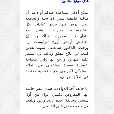
هاي موقع مجانين
يمكن ألاقي مساعدة عندكم أو دعم، أنا
طالبة جامعية سني 21 سنة والجامعة
التي أدرس فيها تتبعها عيادات بكل
التخصصات، حجزت سيشن مع
الثرابيست الموجودة هناك بما إن
معنديش أوبشن أروح لثرابيست برة
ورحت، الدكتور سمعتني شوية بعدين
كتبت لي علاج للقلق وقالت لي أستمر
عليه شهرين وأرجع لها وإني محتاجة
أخصائية نفسية تساعدني في العلاج
السلوكي لكن هي طبيبة نفسية مختصة
في العلاج الدوائي،
أنا خائفة آخذ الدواء ده عشان مش حاسة
إنها المفروض تكتبلي دواء من أول
سيشن وخايفة آخده يزود وزني ويلعب
في كيمياء مخي على الفاضي،