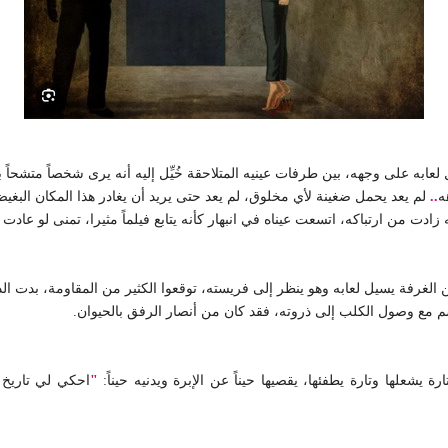
 لعابه على وجهه، بين طرفات عينيه المتلاحقة خُيِّل إليه أنه يرى شخصاً متشحاً ب
ه
..
لم يعد يحمل ضغينة لأي مخلوق، لم يعد حتى يريد أن يغادر هذا المكان البغي
زادت من ارتباكه، اتسعت عيناه في انبهار كأنه يتابع فيلماً مثيرا، تمنى لو عادت
كن الغرفة يسيل لعابه وهو ينظر إلى فريسته، توقعوا الكثير من المقاومة، بدت ا
ابتسم مع وصول الكلب إلى ذروته، فقد كان من أنصار الرفق بالحيوان.
 يشعلها وتارة يطفئها، يقصيها حيناً عن الإبرة ويدنيه حيناً:
"
احكي لي تاريخ