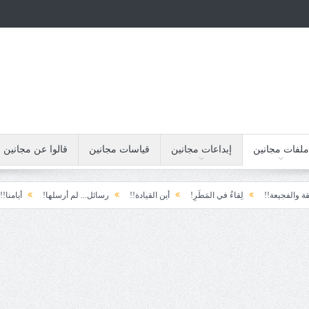
ملفات مجانين
إبداعات مجانين
قياسات مجانين
قالوا عن مجانين
يعة!!
لِقاءُ في المَطَرِ!
أين القيادة!!
رسائل... لم أرسلها!
أيامنا!!
خيب