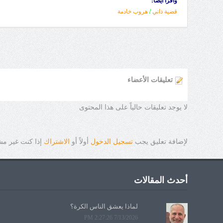
واقرأ أيضا:
قضية ذاتي
/
هروب خادمة
تعليقات الأعضاء
لا يوجد تعليقات حالياً على هذا المحتوى
لإضافة تعليق يجب
تسجيل الدخول
أولاً أو
الاشتراك
إذا كنت غير م
أحدث المقالات
لماذا يعشق الناس الكرة؟
7/13/2026 2:27:26 PM