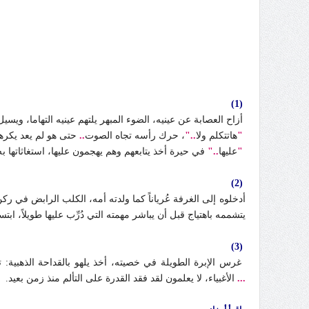
(1)
أزاح العصابة عن عينيه، الضوء المبهر يلتهم عينيه التهاما، ويسيل
"
هاتتكلم ولا
.."
، حرك رأسه تجاه الصوت
..
حتى هو لم يعد يكره
"
عليها
.."
في حيرة أخذ يتابعهم وهم يهجمون عليها، استغاثاتها به 
(2)
أدخلوه إلى الغرفة عُرياناً كما ولدته أمه، الكلب الرابض في ر
يتشممه باهتياج قبل أن يباشر مهمته التي دُرِّب عليها طويلاً، 
(3)
غرس الإبرة الطويلة في خصيته، أخذ يلهو بالقداحة الذهبية: تارة
...
الأغبياء، لا يعلمون لقد فقد القدرة على التألم منذ زمن بعيد.