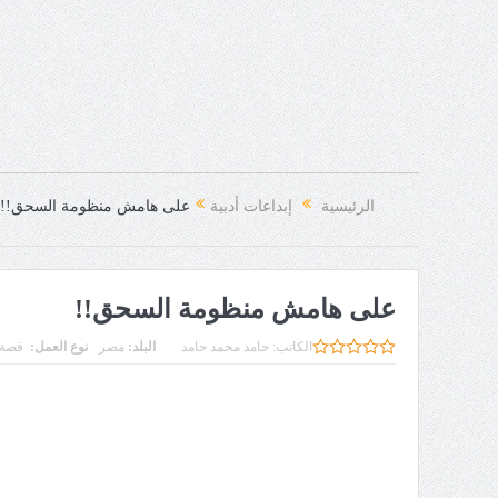
الرئيسية
إبداعات أدبية
على هامش منظومة السحق!!
على هامش منظومة السحق!!
الكاتب:
حامد محمد حامد
البلد:
مصر
نوع العمل:
قصة 