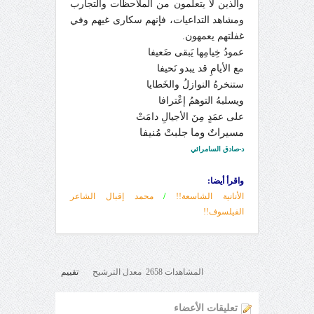
والذين لا يتعلمون من الملاحظات والتجارب
ومشاهد التداعيات، فإنهم سكارى غيهم وفي
غفلتهم يعمهون.
عمودُ خِيامِها يَبقى ضَعيفا
مع الأيامِ قد يبدو نَحيفا
ستنخرهُ النوازلُ والخَطايا
ويسلبهُ التوهمُ إعْترافا
على عمَدٍ مِنَ الأجيالِ دامَتْ
مسيراتٌ وما جلبتْ مُنيفا
د-صادق السامرائي
واقرأ أيضا:
الأنانية الشاسعة!!
/
محمد إقبال الشاعر
الفيلسوف!!
المشاهدات 2658 معدل الترشيح
تقييم
تعليقات الأعضاء