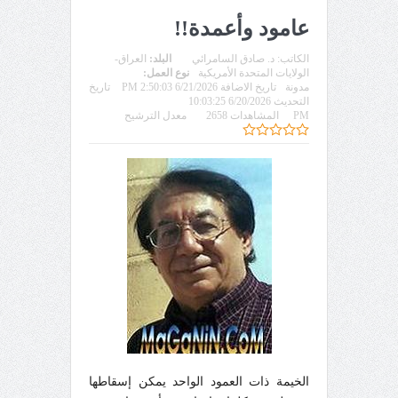
عامود وأعمدة!!
الكاتب:
د. صادق السامرائي
البلد:
العراق-
الولايات المتحدة الأمريكية
نوع العمل:
مدونة
تاريخ الاضافة 6/21/2026 2:50:03 PM
تاريخ
التحديث 6/20/2026 10:03:25
PM
المشاهدات 2658
معدل الترشيح
الخيمة ذات العمود الواحد يمكن إسقاطها