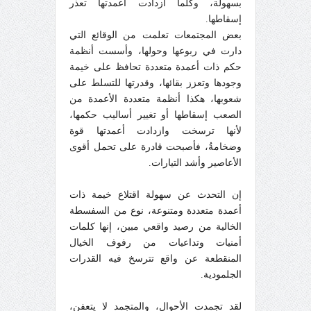
بسهولة، وكلما ازدادت أعمدتها تعذر
إسقاطها.
بعض المجتمعات تعلمت من الوقائع التي
دارت في ربوعها وحولها، وأسست أنظمة
حكم ذات أعمدة متعددة تحافظ على خيمة
وجودها وتعزز بقائها، وقدرتها للتسلط على
شعوبها، هكذا أنظمة متعددة الأعمدة من
الصعب إسقاطها أو تغيير أساليب حكمها،
لأنها ترسخت وازدادت أعمدتها قوة
وضخامةُ، فأصبحت قادرة على تحمل أقوى
الأعاصير وأشد التيارات.
إن التحدث عن سهولة اقتلاع خيمة ذات
أعمدة متعددة ومتنوعة، نوع من السفسطة
الخالية من رصيد واقعي مبين، إنها كلمات
أمنيات وتداعيات من رفوف الخيال
المنقطعة عن واقع تترسخ فيه القدرات
الجلمودية.
لقد تجمدت الأحوال، والمتجمد لا يتعفن،