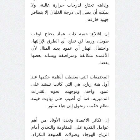
وإذابته تحتاج لدرجات حرارة عالية، ولا
يمكنه أن يصل إلى درجة الغليان إلا بتظافر
جهود خارقة.
إن اقتلاع خيمة ذات عماد يحتاج لوقت
طويل، وربما لن تفلح أي الطرق لإزالتها،
واحتمال انهيار أي عمود بعيد المنال لأن
الأعمدة متكاتفة ومتراصفة ويساند بعضها
بعضا.
المجتمعات التي سقطت أنظمة حكمها عند
أول هبة رياح، هي التي كانت تستند على
عمود واحد، وتوجهت نحوه القدرات
التدميرية، فما أن أصيب حتى تهاوت خيمة
نظام حكمه، وتحول إلى هباء منثور.
إن تكاثر الأعمدة وتعدد الأوتاد من أهم
عوامل القدرة على المقاومة والتحدي أمام
الرياح الهوجاء وصولات الطبيعة النكراء،