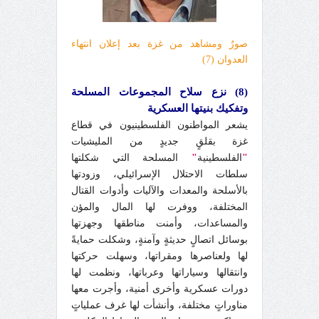
صورٌ ومشاهد من غزة بعد إعلان انتهاء
العدوان (7)
(8) نزع سلاح المجموعات المسلحة
وتفكيك بنيتها العسكرية
يشعر المواطنون الفلسطينيون في قطاع
غزة بقلقٍ جديدٍ من المليشيات
"
الفلسطينية
"
المسلحة التي شكلتها
سلطات الاحتلال الإسرائيلي، وزودتها
بالأسلحة والمعدات والآليات وأدوات القتال
المختلفة، ووفرت لها المال والمؤن
والمساعدات، وأمنت مناطقها وجهزتها
بوسائل اتصالٍ حديثةٍ وآمنةٍ، وشكلت حمايةً
لها ولعناصرها ومقراتها، وسهلت حركتها
وانتقالها وسياراتها وعرباتها، ونظمت لها
دورات عسكرية وأخرى أمنية، وأجرت معها
مناوراتٍ مختلفة، وأنشأت لها غرف عملياتٍ