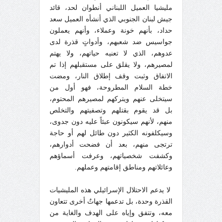
مليشيا العميل اللبناني أنطوان لحد، قائد
جيش لبنان الجنوبي الذي أنشأه العميل سعد
حداد، بأنهم خونة وعملاء، وأنهم يعملون
جواسيس ضد شعبهم، وأدواتٍ قذرة لدى
عدوهم، الذي لا تعنيه حياتهم، ولا يهتم
لمصيرهم، ولا يقلق على مستقبلهم إذا تم
الاتفاق وثبت وقف إطلاق النار، ومضت
خطة السلام المطروحة، فهو أول من
سيتخلى عنهم ويتركهم لمصيرهم المحتوم،
بل قد يقوم بقتلهم وتصفيتهم والتخلص
منهم، لأنهم سيكونون عبئاً عليه دون جدوى،
وسيكلفونه الكثير دون طائل لهم أو حاجة
ترتجى منهم، بعد أن فضحت أدوارهم،
وكشفت شخصياتهم، وعرفت أسماؤهم
وعائلاتهم ومناطق إقامتهم وعملهم.
لا يدعم الاحتلال الإسرائيلي هذه المليشيات
القذرة وحدة، بل تدعمها جهاتٌ أخرى تتعاون
معه، وتتفق وإياه على الهدف والغاية من