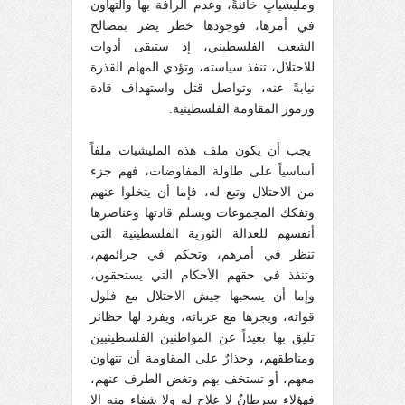
ومليشياتٍ خائنةً، وعدم الرأفة بها والتهاون
في أمرها، فوجودها خطر يضر بمصالح
الشعب الفلسطيني، إذ ستبقى أدوات
للاحتلال، تنفذ سياسته، وتؤدي المهام القذرة
نيابةً عنه، وتواصل قتل واستهداف قادة
ورموز المقاومة الفلسطينية.
يجب أن يكون ملف هذه المليشيات ملفاً
أساسياً على طاولة المفاوضات، فهم جزء
من الاحتلال وتبع له، فإما أن يتخلوا عنهم
وتفكك المجموعات ويسلم قادتها وعناصرها
أنفسهم للعدالة الثورية الفلسطينية التي
تنظر في أمرهم، وتحكم في جرائمهم،
وتنفذ في حقهم الأحكام التي يستحقون،
وإما أن يسحبها جيش الاحتلال مع فلول
قواته، ويجرها مع عرباته، ويفرد لها حظائر
تليق بها بعيداً عن المواطنين الفلسطينيين
ومناطقهم، وحذارٌ على المقاومة أن تتهاون
معهم، أو تستخف بهم وتغض الطرف عنهم،
فهؤلاء سرطانٌ لا علاج له ولا شفاء منه إلا