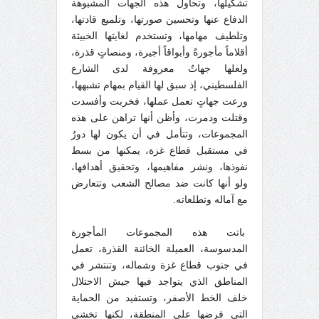
تشكيلها، وتحاول هذه الجهات المشبوهة
الدفاع عنها وتحسين صورتها، وتلميع قادتها،
وتلطيف مهامها، وتستخدم لغايتها الخبيثة
أقلاماً مأجورةً وأبواقاً أجيرة، ومنصاتٍ قذرة،
ولعلها جهاتٌ معروفة لدى الشارع
الفلسطيني، إذ سبق لها القيام بمهام تشبهها،
ورعت جهاتٍ تعمل عملها، فخربت وأفسدت
وقتلت ودمرت، وأظن أنها تراهن على هذه
المجموعات، وتتأمل في أن يكون لها دورٌ
في مستقبل قطاع غزة، يمكنها من بسط
نفوذها، ونشر مفاهيمها، وتحقيق أهدافها،
ولو أنها كانت ضد مصالح الشعب وتتعارض
مع آماله وتطلعاته.
باتت هذه المجموعات المأجورة
المدسوسة، العميلة الخائنة القذرة، تعمل
في جنوب قطاع غزة وشماله، وتنتشر في
المناطق الذي يتواجد فيها جيش الاحتلال
خلف الخط الأصفر، وتستفيد من الحماية
التي فرضها على المنطقة، لكنها تخشى