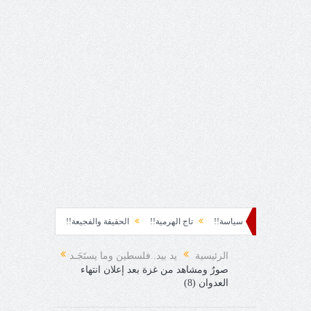
ة!!
سياسة!!
تاج الهرمية!!
الحقيقة والفجيعة!!
لِقاءُ في المَطَرِ!
أ
لمفاجئ!
الرئيسية
يد بيد..فلسطين وما يستَجَـد
صورٌ ومشاهد من غزة بعد إعلان انتهاء
العدوان (8)