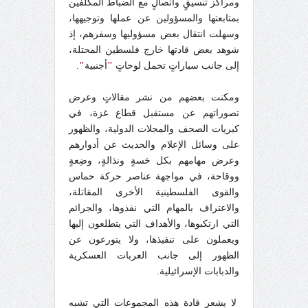
ومراكز تنسيقٍ واتصالٍ مع الضباط المكلفين
بمتابعتها والمسؤولين عن عملها وتوجيهها،
وسهلت انتقال بعض مسؤوليها وسفرهم، إذ
شوهد بعض قادتها خارج فلسطين المحتلة،
إلى جانب سياراتٍ تحمل لوحاتٍ
"
أجنبية
"
.
ومكنت بعضهم من نشر مقالاتٍ وعرض
تصوراتهم عن مستقبل قطاع غزة، في
كبريات الصحف والمجلات الدولية، والظهور
على وسائل الإعلام والحديث عن أدوارهم
وعرض مهامهم بكل خسةٍ ونذالةٍ، وضِعةٍ
ووقاحة، في مواجهة عناصر حركة حماس
والقوى الفلسطينية الأخرى المقاتلة،
والاعتراف بالمهام التي نفذوها، والجرائم
التي ارتكبوها، والأهداف التي يتطلعون إليها
ويعملون على تنفيذها، ولا يتورعون عن
الظهور إلى جانب العربات العسكرية
والدبابات الإسرائيلية.
لا يشعر قادة هذه المجموعات التي تشبه