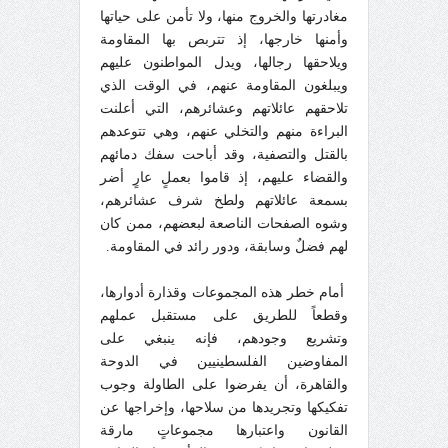
مغادرتها والخروج منها، ولا تأمن على حياتها
وأمنها خارجها، إذ تتربص بها المقاومة
ويلاحقها رجالها، ويدل المواطنون عليهم
ويبلغون المقاومة عنهم، في الوقت الذي
تلاحقهم عائلاتهم وعشائرهم، التي أعلنت
البراءة منهم والتخلي عنهم، وهي تتوعدهم
بالقتل والتصفية، وقد أباحت سفك دمائهم
والقضاء عليهم، إذ قاموا بعملٍ عارٍ أضر
بسمعة عائلاتهم ولطخ شرف عشائرهم،
وشوه الصفحات الناصعة لبعضهم، ممن كان
لهم فضلٌ وسابقة، ودور رائد في المقاومة.
أمام خطر هذه المجموعات وقذارة أدوارها،
وقطعاً للطريق على مستقبل عملهم
وتشريع وجودهم، فإنه ينبغي على
المفاوضين الفلسطينيين في الدوحة
والقاهرة، أن يفرضوا على الطاولة وجوب
تفكيكها وتجريدها من سلاحها، وإخراجها عن
القانون واعتبارها مجموعاتٍ مارقة