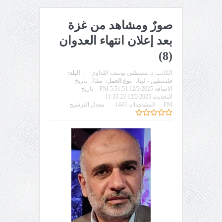
صورٌ ومشاهد من غزة
بعد إعلان انتهاء العدوان
(8)
الكاتب:
د. مصطفى يوسف اللداوي
البلد:
فلسطين - لبنان
نوع العمل:
مقال
تاريخ
الاضافة 12/3/2025 5:51:51 PM
تاريخ
التحديث 12/2/2025 11:33:23
PM
المشاهدات 1443
معدل الترشيح