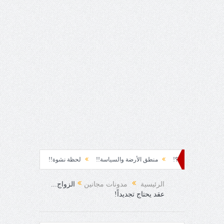
 يستكثره؟!
منطق الأرضة والسياسة!!
لحظة نشوة!!
سياسة!!
تاج الهر
ول تل الرمل!!
الرئيسية
مدونات مجانين
الزواج...
عقد يحتاج تجديداً!