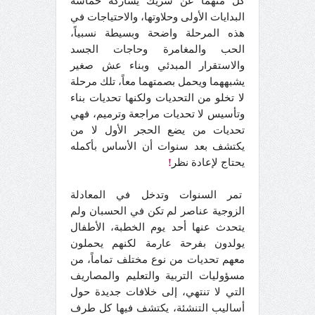
كل منهما عن شريك يشاركه حماسة
البدايات الأولى وحلاوتها، والاحتياجات في
هذه المرحلة واضحة وبسيطة نسبياً،
الحب والمغامرة وحاجات الجسد
والاستقرار المبدئي وبناء عش صغير
يشبههما ويحمل بصمتهما معاً، تلك مرحلة
لا تخلو من التحديات ولكنها تحديات بناء
وتأسيس لا تحديات مراجعة وترميم، فهي
تحديات من يضع الحجر الأول لا من
يكتشف بعد سنوات أن الأساس بأكمله
يحتاج لإعادة نظر
!
تمر السنوات وتدخل في المعادلة
الزوجية عناصر لم تكن في الحسبان ولم
يتحدث عنها أحد يوم الخطبة، الأطفال
يولدون بفرحة عارمة لكنهم يحملون
معهم تحديات من نوع مختلف تماماً، من
مسؤوليات التربية والتعليم والمصاريف
التي لا تنتهي، إلى خلافات جديدة حول
أساليب التنشئة، يكتشف فيها كل طرف