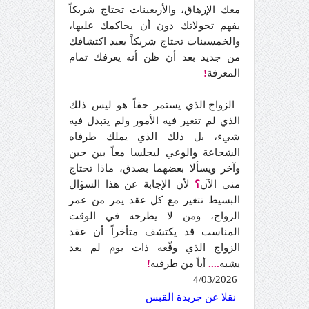
معك الإرهاق، والأربعينات تحتاج شريكاً
يفهم تحولاتك دون أن يحاكمك عليها،
والخمسينات تحتاج شريكاً يعيد اكتشافك
من جديد بعد أن ظن أنه يعرفك تمام
المعرفة
!
الزواج الذي يستمر حقاً هو ليس ذلك
الذي لم تتغير فيه الأمور ولم يتبدل فيه
شيء، بل ذلك الذي يملك طرفاه
الشجاعة والوعي ليجلسا معاً بين حين
وآخر ويسألا بعضهما بصدق، ماذا تحتاج
مني الآن
؟
لأن الإجابة عن هذا السؤال
البسيط تتغير مع كل عقد يمر من عمر
الزواج، ومن لا يطرحه في الوقت
المناسب قد يكتشف متأخراً أن عقد
الزواج الذي وقّعه ذات يوم لم يعد
يشبه
....
أياً من طرفيه
!
4/03/2026
نقلا عن جريدة القبس