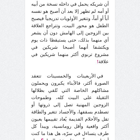
أن شريكه يحمل في داخله نسخة من أبيه
أو أمه لم تظهر إلا بعد أن أصبح هو نفسه
أباً أو أماً، وتتغير الأولويات تدريجياً فيصبح
الطفل هو محور البيت، وتتراجع العلاقة
بين الزوجين إلى الهامش دون أن يشعر
أي منهما بذلك، حتى يستيقظا ذات يوم
ويكتشفا أنهما أصبحا شريكين في
مشروع تربوي أكثر منهما شريكين في
علاقة
!
في الأربعينات والخمسينات تتعقد
الصورة أكثر، فالأبناء يكبرون ويحملون
مشاكلهم الخاصة التي تُلقي بظلالها
الثقيلة على البيت كله، وطموحات
الزوجين المهنية تصل إلى ذروتها أو
تصطدم بسقفها، والأجساد تتغير والطاقة
تقل والأحلام القديمة يُعاد تقييمها بعيون
أكثر واقعية وأقل رومانسية، ويبدأ كل
طرف يتساءل في سرّه، هل هذا ما كنت