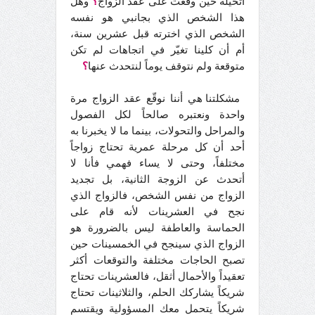
أتخيله حين وقّعت على عقد الزواج
؟
وهل
هذا الشخص الذي بجانبي هو نفسه
الشخص الذي اخترته قبل عشرين سنة،
أم أن كلينا تغيّر في اتجاهات لم تكن
متوقعة ولم نتوقف يوماً لنتحدث عنها
؟
مشكلتنا هي أننا نوقّع عقد الزواج مرة
واحدة ونعتبره صالحاً لكل الفصول
والمراحل والتحولات، بينما ما لا يخبرنا به
أحد أن كل مرحلة عمرية تحتاج زواجاً
مختلفاً، وحتى لا يساء فهمي فأنا لا
أتحدث عن الزوجة الثانية، بل تجديد
الزواج من نفس الشخص، فالزواج الذي
نجح في العشرينات لأنه قام على
الحماسة والعاطفة ليس بالضرورة هو
الزواج الذي سينجح في الخمسينات حين
تصبح الحاجات مختلفة والتوقعات أكثر
تعقيداً والأحمال أثقل، فالعشرينات تحتاج
شريكاً يشاركك الحلم، والثلاثينات تحتاج
شريكاً يتحمل معك المسؤولية ويقتسم