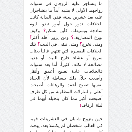
ما يتشاجر عليه الزوجان في سنوات
زواجهما الأولى لا يشبه أبداً ما يتشاجران
عليه بعد عشرين سنة، ففي البداية كانت
الخلافات تدور حول أمور تبدو اليوم
ساذجة وبسيطة، كأين نسكن
؟
وكيف
نوزع المصاريف
؟
ومن يزور أهله أكثر
؟
ومتى نخرج
؟
ومتى نبقى في البيت
؟
تلك
الخلافات الصغيرة التي تنتهي غالباً بعتاب
سريع أو عشاء خارج البيت أو هدية
مصالحة لا تكلف كثيراً، أما بعد سنوات
فالخلافات عادة تصبح أعمق وأثقل
وأصعب حلاً، ذلك ببساطة لأن الحياة
نفسها تصبح أعقد والرهانات أصبحت
أعلى والتنازلات المطلوبة من كل طرف
أصبحت أكبر مما كان يتخيله أيهما في
ليلة الزفاف
!
حين يتزوج شابان في العشرينات فهما
في الغالب شخصان لم يكتملا بعد، يبحث