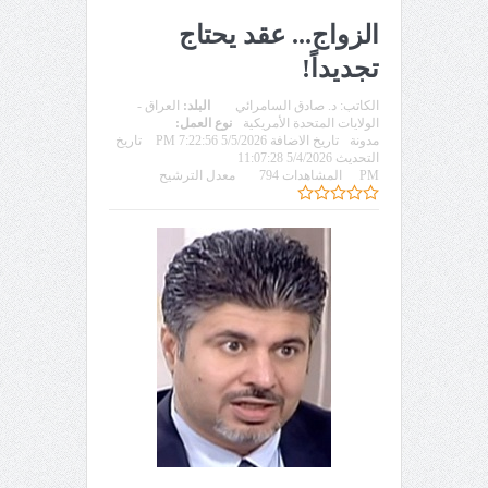
الزواج... عقد يحتاج
تجديداً!
الكاتب:
د. صادق السامرائي
البلد:
العراق -
الولايات المتحدة الأمريكية
نوع العمل:
مدونة
تاريخ الاضافة 5/5/2026 7:22:56 PM
تاريخ
التحديث 5/4/2026 11:07:28
PM
المشاهدات 794
معدل الترشيح