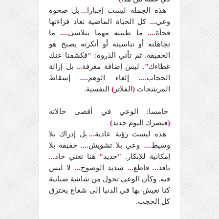
هذه الجملة ليست إخبارا
...
بل صحوة
وعي
...
كل الحياة الماضية تعاد قراءتها
فجأة
....
ما ظننته مهما يتلاشى
....
ما
تجاهلته أو تناسيته أو أنكرته يصبح هو
الحقيقة. ثم تأتي الذروة:
"
فكشفنا عنك
غطاءك
"
. ليس إضافة معرفة
...
بل إزالة
الحجاب
....
إلغاء الوهم
....
إسقاط
المرشحات
(
الفلاتر
)
النفسية.
خامسا: الوعي في أقصى حالاته
(
فبصرك اليوم حديد
)
هذه ليست رؤية عادية
...
بل إدراك بلا
وسيط
....
وعي بلا تشويش
....
حقيقة بلا
إمكانية للإنكار.
"
حديد
"
هنا تعني حاد
...
نافذ
...
قاطع
...
شديد الوضوح
...
لا لبس
فيه. وكأن الوعي تحول من شاشة ضبابية
كنا نعيش بها في الدنيا إلى شعاع يخترق
كل الحجب.