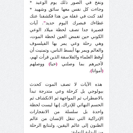
ونفخ في الصور ذلك يوم الوعيد *
وجاءت كل نفس معها سائق وشهيد *
لقد كنت في غفلة من هذا فكشفنا عنك
غطاءك فبصرك اليوم حديد
"
. آيات
قصيرة جدا تصف لحظة ميلاد الوعي
الكوني حين تغمض العين لحظة الموت،
وهي رحلة وعي يمر بها الفيلسوف
والعالم ويمر بها أبسط الناس، وتمنيت أن
أوقظ العلماء والفلاسفة الذين قرأت لهم،
لأخبرهم بما وصلني
(
حيا
)
ووصلهم
(
أمواتا
)
.
هذه الآيات لا تصف الموت كحدث
بيولوجي بل كرحلة وعي متدرجة تبدأ
بالاضطراب ثم المواجهة ثم الانكشاف ثم
الحسم النهائي للإدراك. إنها ليست لحظة
واحدة بل سلسلة من الانفجارات
الإدراكية التي تنقل الإنسان من عالم
الظنون إلى عالم اليقين، ولنتابع الرحلة
من البداية للنهاية: