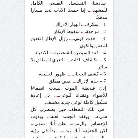
سادسا: التسلسل النفسي الكامل
للمشهد
....
إذا جمعنا الآيات نجد مسارا
مذهلا:
1 – سكرة
....
انهيار الإدراك
2 - مواجهة
....
سقوط الإنكار
3 – حدث كوني
....
زوال الإطار القديم
للنفس والكون
4 – فقد السيطرة الشخصية
....
الانقياد
5 – انكشاف الذات
....
التعري المطلق بلا
ساتر
6 – كشف الحجاب
....
ظهور الحقيقة
7 – حدة الإدراك
....
يقين مطلق
إذن فلحظة الموت ليست انطفاءا
للأضواء وفقدانا للوعي
....
بل إعادة
تشكيل كاملة لوعي جديد مختلف.
في تلك اللحظة
...
حين يضطرب كل
شيء
...
ويفقد الجسد لغته
...
ويذوب
الإحساس بالزمن
...
تظن أنك تنتهي
...
لكن الحقيقة أنك تبدا
....
تبدأ في رؤية
مالم تره، وفي فهم ما كنت تمر به دون