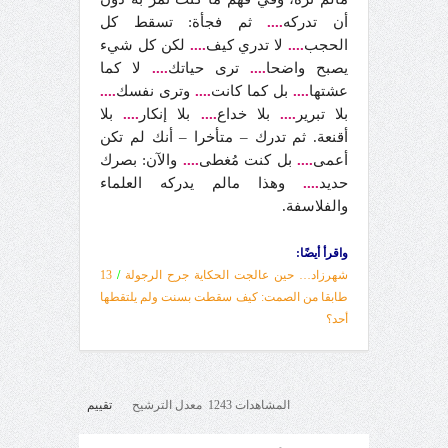
أن تدركه
....
ثم فجأة: تسقط كل
الحجب
....
لا تدري كيف
....
لكن كل شيء
يصبح واضحا
....
ترى حياتك
....
لا كما
عشتها
....
بل كما كانت
....
وترى نفسك
....
بلا تبرير
....
بلا خداع
....
بلا إنكار
....
بلا
أقنعة. ثم تدرك – متأخرا – أنك لم تكن
أعمى
....
بل كنت مُغطى
....
والآن: بصرك
حديد
....
وهذا مالم يدركه العلماء
والفلاسفة.
واقرأ أيضًا:
شهرزاد… حين عالجت الحكاية جرح الرجولة
/
13
طابقا من الصمت: كيف سقطت بسنت ولم يلتقطها
أحد؟
المشاهدات 1243 معدل الترشيح
تقييم