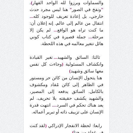
والسماوات وبرزوا لله الواحد القهار
)
.
"
ونفخ في الصور
"
هنا ليس مجرد حدث
خارجي، بل إعادة تعريف للوجود كله
...
انتقال من عالم إلى عالم. إنه إعلان أن:
ما كنت تراه هو الواقع
...
لم يكن إلا
مرحلة
...
جملة قصيرة في كتاب كوني
هائل تتغير معالمه في هذه اللحظة.
ثالثا: السائق والشهيد
...
تغير القيادة
وانكشاف المسئولية
(
وجاءت كل نفس
معها سائق وشهيد
)
هنا يتحول الإنسان من كائن حر ومستور
في الظاهر إلى كائن مُقاد ومكشوف
بالكامل. السائق يدفعه إلى المصير،
والشهيد يكشف حقيقته بلا تحريف. لم
يعد هناك تحكم في السرد
....
انتهت قدرة
الإنسان على تزييف ذاته أو تبرير أعماله.
رابعا: لحظة الانفجار الإدراكي
(
لقد كنت
في غفلة من هذا
)