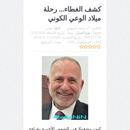
كشف الغطاء... رحلة
ميلاد الوعي الكوني
الكاتب:
أ.د محمد المهدي
البلد:
مصر
Egypt
نوع العمل:
مقال
تاريخ الاضافة 5/10/2026
3:17:54 PM
تاريخ التحديث 5/13/2026 10:16:52
PM
المشاهدات 1243
معدل الترشيح
كنت مشغولا في الشهور الأخيرة بقراءة