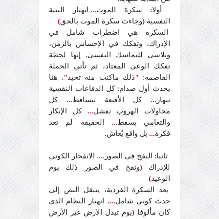
أولا: سكرة الموت
...
انهيار البنية
النفسية
(
وجاءت سكرة الموت بالحق
)
السكرة هي اضطراب شامل في
الإدراك، وتفكك في الإحساس بالزمن،
وتلاشي للتماسك النفسي. إنها لحظة
تفكك الوعي المعتاد، ثم تأتي الجملة
القاصمة:
"
ذلك ماكنت منه تحيد
"
. هنا
يحدث أول صدام: كل الدفاعات النفسية
تنهار
...
كل الأقنعة تتساقط
...
كل
محاولات الهروب تفشل
...
كل الإنكار
والتعامي يسقط
...
الحقيقة لم تعد
فكرة
...
بل واقع يُعاش.
ثانيا: النفخ في الصور
....
الانفجار الكوني
للإدراك
(
ونفخ في الصور ذلك يوم
الوعيد
)
بعد السكرة الفردية، ينتقل النص إلى
حدث كوني شامل
....
انهيار النظام الذي
كان مألوفا
(
يوم تبدل الأرض غير الأرض