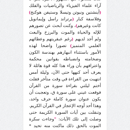
آراء علماء الفيزياء والرياضيات والفلك
(
أينشتين ونيوتن وتيسلا وستيفن هوكنج
)
وفلاسفة كبار
(
برتراند راسل وإيمانويل
كانت وغيرهم
)
، وكنت أبحث عن تصورهم
للإله والحياة والموت والبرزخ والبعث
ولم أجد لديهم
(
رغم عبقريتهم وعطائهم
العلمي المتميز
)
تصورا واضحا لهذه
الأمور باستثناء انبهارهم بهندسة الكون
وضخامته وانضباطه بقوانين محكمة
واعترافهم بأن وراء هذا كله قوة هائلة لا
يعرف أحد كنهها حتى الآن، وليلة أمس
انتهيت من القراءة في وقت متأخر فقلت
أختم ليلتي بقراءة سورة من القرآن
فوقعت عيني على سورة ق، وتعجبت أن
يكون عنوان سورة كاملة حرف واحد،
وهذا أحد أوجه الإعجاز في القرآن الكريم.
وتنقلت بين آيات السورة الكريمة حتى
وصلت إلى تلك الآيات:
"
وجاءت سكرة
الموت بالحق ذلك ماكنت منه تحيد *