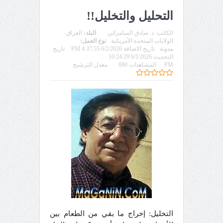
التحليل والتخليل!!
الكاتب:
د. صادق السامرائي
البلد:
العراق-
الولايات المتحدة الأمريكية
نوع العمل:
مدونة
تاريخ الاضافة 6/2/2026 4:37:55 PM
تاريخ
التحديث 6/1/2026 10:24:29
PM
المشاهدات 690
معدل الترشيح
التخليل: إخراج ما بقي من الطعام بين