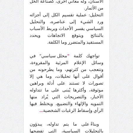
الأسنان، وله معاني أخرى، كصناعة الخل
من الأثمار.
التحليل: عملية تقسيم الكل إلى أجزائه
ورد الشيء إلى عناصره، والتحليل
السياسي يفسر الأحداث ويربط الأسباب
بالنتائج ويتوقع الاتجاهات ويحدد
المستفيد والمتضرر وما الكلفة.
تواجهك كلمة
"
محلل سياسي" في
وسائل الإعلام المرئية والمقروءة،
وتتعجب من كثرتهم، وما يطرحونه من
أقوال على أنها تحليلات، وما هي إلا
تصورات لا تستند على أدلة وبراهين
موثوقة، وأكثرها يُبنى على ما تتداوله
الأخبار، والتصريحات التي يُراد منها
التمويه والإلهاء والتضييع، ويختلط فيها
الرأي وإسقاط الرغبات الشخصية
...
وبناءً على ما يتم تداوله، يبدؤون
بالتحليلات السياسية، التي تفضحها