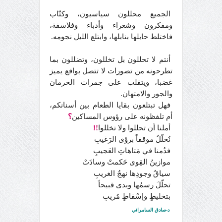
الجميع محللون سياسيون، وكتّاب
ومفكرون وشعراء وأدباء وفلاسفة،
فاختلط حابلها بنابلها، وابتلع الليل نجومه.
أنتم لا تحللون بل تخللون، وتضللون بما
تطرحونه من تصورات لا تتصل بواقع يميز
غضبا، ويتقلب على جمرات الحرمان
والجور والامتهان.
فهل تبتلعون بقايا الطعام بين أسنانكم،
أم تلفظونه على رؤوس المساكين
؟
أملنا أن تحللوا ولا تخللوا
!!
نُحلّلُ موقفاً برؤى الرَغيبِ
فدُمنا في مَتاهاتِ العَجيبِ
موازينُ القِوى حَكمتْ وسادَتْ
سياقُ وجودِها نهجُ الغريبِ
تحلّلَ رسمُها وبدى قبيحاً
بتخليطٍ وإسْقاطٍ مُريبِ
د-صادق السامرائي