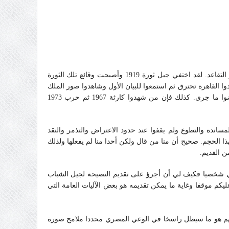
تري كيف ستكون صورة مصر في عيون المصريين في 25 يناير 2041 أي بعد ثلاثين عاما حين يقترب شباب 25 يناير 2011 من سن الكهولة أو التقاعد. لقد اختفي جيل ثورة 1919 وأصبحت وقائع تلك الثورة
ل بحكم الزمن شهود العيان، وتوشك بقايا جيل يوليو 1952علي الرحيل بعد أن شاهدوا القاهرة تحترق ثم استمعوا للبيان الأول وشاهدوا صور الملك
فاروق يرحل، وتحولت وقائع يوم 23 يوليو بدورها إلى وثائق تاريخية يرويها من صنعوا ذلك اليوم من الضباط الأحرار ويرويها أيضا من عارضوا ما جرى. كذلك فإن من شهدوا كارثة 1967 ثم حرب 1973
يكتف الشباب المصري بالتصفيق والتأييد والمساندة والتطوع ولم يقفوا عند حدود الاعتراض والتذمر والنقد
بهذا الحجم. صحيح أن منا من قال ولكن أحدا منا لم يفعلها ولذلك
ن القديم.
ي شخصيا فكيف لي أن أجرؤ على تقديم النصيحة لجيل الشباب
ليكم موقفا وغاية ما يمكن تقديمه هو بعض الآليات العامة التي
تهم هو ما سيظل راسخا في الوعي المصري محددا ملامح صورة