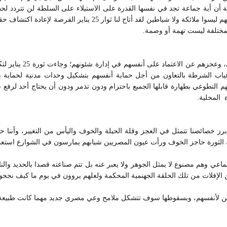
المباشر مع شباب الإخوان المسلمين أنهم يتعاملون مع بشر مثلهم ليسوا
لمختلفة ليست تهمة أو وصمة.
لقد تكرر حديث مثقفينا
اب الشرطة بالتعاون من أجل حماية أنفسهم بتشكيل وحدات مدنية لحماية ب
 التطوعي بطهارة قابلها الجميع باحترام ودون تذمر ودون أن يحتاج أحد لرفع
ة المحلية.
برز خصائصنا تتمثل في العجز وقلة الحيلة والخوف واليأس من التغيير، وأننا ح
جماعي وهم مصنوع لا يمثل الجوهر ولا يعبر عنه بل تتم صناعته قصدا بالحديد وال
ن الإفلات من تلك الحلقة الجهنمية المحكمة ولعلهم يروون في يوم ما كيف نجح
ين لأنفسهم، وبسقوطها سوف تتشكل ملامح وعي مصري جديد مهما كانت طبيعة م