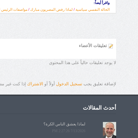
واقرأ أيضاً:
الحالة النفسي سياسية
/
لماذا رفض المصريون مبارك
/
مواصفات الرئيس ا
تعليقات الأعضاء
لا يوجد تعليقات حالياً على هذا المحتوى
لإضافة تعليق يجب
تسجيل الدخول
أولاً أو
الاشتراك
إذا كنت غير م
أحدث المقالات
لماذا يعشق الناس الكرة؟
7/13/2026 2:27:26 PM