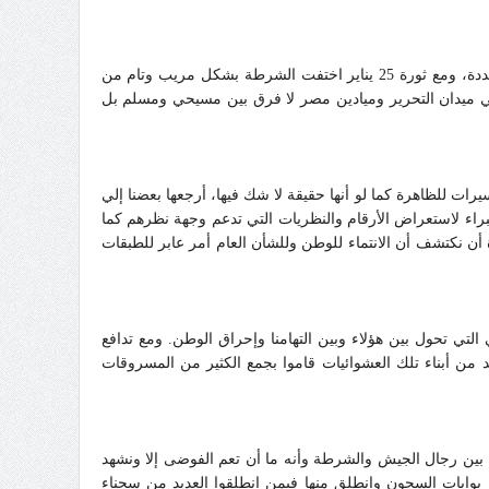
لقد تسرب إلى عقول العديد منا أننا متشددون بل متعصبون دينيا، وأن الشرطة هي التي تقي كنائسنا من ترصد وعنف الأغلبية المسلمة المتشددة، ومع ثورة 25 يناير اختفت الشرطة بشكل مريب وتام من
 ميدان التحرير وميادين مصر لا فرق بين مسيحي ومسلم بل
يرات للظاهرة كما لو أنها حقيقة لا شك فيها، أرجعها بعضنا إلي
براء لاستعراض الأرقام والنظريات التي تدعم وجهة نظرهم كما
 بنظرة عابرة إلى شباب تلك الثورة أن نكتشف أن الانتماء للوطن وللشأن العام أمر عابر للطبقات
تي تحول بين هؤلاء وبين التهامنا وإحراق الوطن. ومع تدافع
 من أبناء تلك العشوائيات قاموا بجمع الكثير من المسروقات
 بين رجال الجيش والشرطة وأنه ما أن تعم الفوضى إلا ونشهد
 بوابات السجون وانطلق منها فيمن انطلقوا العديد من سجناء