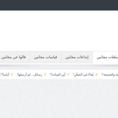
ملفات مجانين
إبداعات مجانين
قياسات مجانين
قالوا عن مجانين
!
لِقاءُ في المَطَرِ!
أين القيادة!!
رسائل... لم أرسلها!
أيامنا!!
خيبة ا