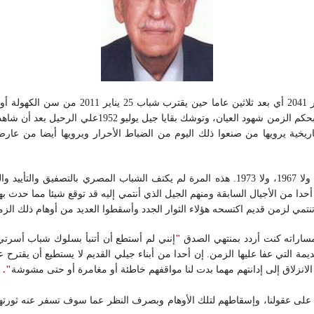
سطورا في كتب التاريخ تختلف فيها وجهات النظر بعد أن رح
إننا نشهد هذه الأيام ثورة من نوع جديد لم تشهده أجيال 1952، ولا 1967، ولا 1973. هذه المرة لم 
ن أحدا من الأجيال السابقة ومنهم الجيل الذي أنتمي إليه قد توقع شيئا مما حدث 
ا تنتمي لزمن قديم اكتسحه هؤلاء الثوار الجدد وأسقطوا العديد من أوهام ذلك الزم
ساراته كنت أردد بمنتهي الصدق
"
إنني لم أستطع أن أتنبأ بسلوك شباب أسرت
ة التي عفا عليها الزمن. إن أحدا من أبناء جيلي القديم لا يستطيع أن يقترح ع
لانزلاق إلى إدانتهم مهما بدت لنا مواقفهم خاطئة أو مغامرة أو حتى مشوشة
"
.
 على عقولنا، وإسقاطهم لتلك الأوهام وبصرف النظر عما سوف تسفر عنه ثور