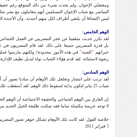
ليس اكتشافا أن يلتقي أطراف لكل منهم أجندته، وأن الأجندة ا
الوهم الخامس
:
بل قدرة المصريين جميعا على ذلك. لقد قام المصريون في غي
خبراتهم
"
الفنية
"
في هذه الأمور محدودة؛؛ ولكنهم مارسوا عملهم
رشوة لاستثنائه. لقد قدم هؤلاء الشباب نواة لبديل نظيف للإدارة
الوهم السادس:
لقد ترتب على انتشار وتغلغل تلك الأوهام أن سادنا تصور أن أ
شباب 25 يناير لتكون بداية لسقوط ذلك الوهم. لقد أسقطت تلك الثورة حاجز الخوف ورأت عيون المصريين شبابهم يمارسون في الشوارع استعدادهم لدفع ثمن التغيير مهما كان باهظا.
إن الفارق بين الوهم الجماعي والحقيقة الاجتماعية أن الوهم ال
لا توجد جريمة مكتملة تماما فقد تمكنت طليعة الجيل الجديد م
خلاصة القول: لقد كانت تلك الأوهام تشكل جوهر تصور المصري
5 فبراير 2011