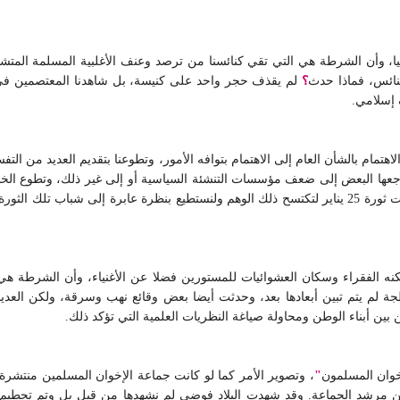
ائس، فماذا حدث
؟
لم يقذف حجر واحد على كنيسة، بل شاهدنا المعتصمين في
إسلامي.
تمام بالشأن العام إلى الاهتمام بتوافه الأمور، وتطوعنا بتقديم العديد من التفس
وأرجعها البعض إلى ضعف مؤسسات التنشئة السياسية أو إلى غير ذلك، وتطوع الخ
بادر البعض إلى تصميم برامج تدرب الشباب على الانتماء. وجاءت ثورة 25 يناير لتكتسح ذلك الوهم ولنستطيع
ه الفقراء وسكان العشوائيات للمستورين فضلا عن الأغنياء، وأن الشرطة هي ال
ة لم يتم تبين أبعادها بعد، وحدثت أيضا بعض وقائع نهب وسرقة، ولكن العديد
خوان المسلمون
"
، وتصوير الأمر كما لو كانت جماعة الإخوان المسلمين منتشرة
ول من مرشد الجماعة. وقد شهدت البلاد فوضى لم نشهدها من قبل بل وتم تحطيم