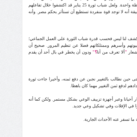
ومعتقلي الإخوان، ولم يحدث شيء من ذلك المتوقع رغم حقيقة أن أية جماعة تجد في نفسها القدرة على الاستيلاء على السلطة لن تتردد لحظة واحدة. ولعل شباب ثورة 25 يناير قد اكتشفوا خلال تفاعلهم
 ملائكة ولا شياطين لقد أتاح لنا ثوار 25 يناير الفرصة لإعادة اكتشاف حقيقة أنه لا توجد قوة منفردة تستطيع أن تستأثر بحكم مصر. وأنه
 عن عجز المصريين عن العمل الجماعي، وعجزهم عن الاعتماد على أنفسهم في إدارة شئونهم؛ وجاءت ثورة 25 يناير لتكشف لنا ليس فحسب قدرة شباب الثورة على العمل الجماعي؛
يوتهم وأسرهم وممتلكاتهم فضلا عن تنظيم المرور. صحيح أن
 شعار
"
ألا تعرف من أنا
؟"
ودون أن يخطر في بال أحد أن يقدم
تى حين نطالب بالتغيير نجبن عن دفع ثمنه، وأخيرا جاءت ثورة
نار أحيانا وعبر أجهزة تزييف الوعي بشكل مستمر. ولكن كما أنه
وا في الإفلات وفي تشكيل وعي جديد
.
ا تسفر عنه الأحداث الجارية.