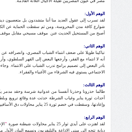
مصر في عيون المصريين طيلة الأجيال الثلاثة القادمة.
الوهم الأول:
شوارع كافة مدن المحروسة، ومن ثم سقطت الحماية عن الكن
أصبح من المستحيل الحديث عنن موقف مسيحي مقابل موقف 
الوهم الثاني:
تباكينا طويلا على ضعف انتماء الشباب المصري، وانصرافه عن الاه
أنه لا انتماء مع الفقر، وأرجعها البعض إلى القهر السلطوي، 
الاجتماعي يستوي فيه الشرفاء من الأغنياء والفقراء
.
الوهم الثالث:
طالما حذرونا وحذرنا أنفسنا من عدوانية شرسة وحقد مدمر يكن
أحداث ثورة يناير وغياب الشرطة حدثت عدة وقائع ترويع وبلطج
وإعادتها، وسقطت في خضم ثورة 25 يناير محاولات دق الأسافين بين أبناء الوطن ومحاولة صياغة النظريات العلمية التي تؤكد ذلك.
الوهم الرابع
:
لقد اهتزت على أيدي ثوار 25 يناير محاولات شيطنة صورة
"
الإ
دبابة تتجه إلى مبنى الإذاعة والتليفزيون ونسمع البيان الأ