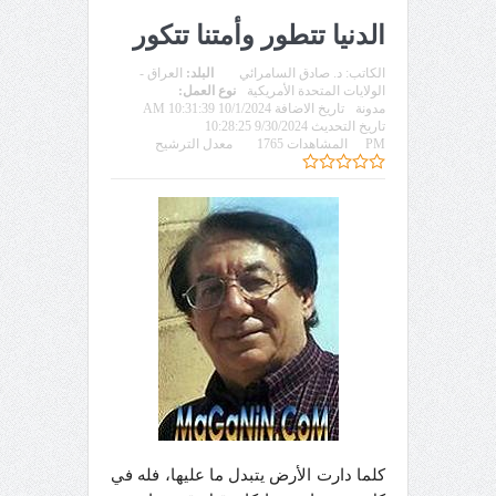
الدنيا تتطور وأمتنا تتكور
الكاتب:
د. صادق السامرائي
البلد:
العراق -
الولايات المتحدة الأمريكية
نوع العمل:
مدونة
تاريخ الاضافة 10/1/2024 10:31:39 AM
تاريخ التحديث 9/30/2024 10:28:25
PM
المشاهدات 1765
معدل الترشيح
كلما دارت الأرض يتبدل ما عليها، فله في