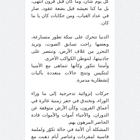
كل يوم شان، وما كان قبل قرون انتهى،
بل ما كنا نعيشه قبل بضعة عقود، صار
في عداد الغياب، ومن حكايات كان يا ما
كان.
الدنيا تتحرك على سكة تطور متسارعة،
وبعضها راحت تسابق الصوت، وتريد
التحرر من غلاف الأرض، وتنتصر على
جاذبيتها، لتتوطن الكواكب الأخرى.
وأمتنا تتكور وكأنها تتماهى مع الأميبا
لتتكيس وتنتج حالات متعددة بآليات
إنشطارية مدمرة.
حركات إنزوائية تدحرجية إلى ما وراء
الوراء، وتخندق في حفر زمنية غائرة في
أعماق القرون، وكأن الأرض متوقفة عن
الدوران، والأحياء أموات والأموات قادة
الحاضر المرهون بهم.
المشكلة أن الأمة في حالة تكوّر ولملمة
قاسية لمفردات وعناصر أيام ذهبت مع