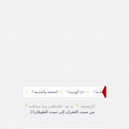
!
سياسة!!
تاج الهرمية!!
الحقيقة والفجيعة!!
لِقاءُ في المَطَرِ!
أين ا
اجئ!
الرئيسية
يد بيد..فلسطين وما يستَجَـد
من سبت الغفران إلى سبت الطوفان23