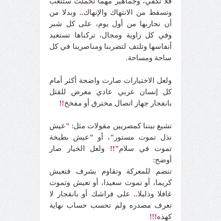
فلا تكفي، وجماهير مهما تحملت ستتعب
وتسقط من الانتهاك والإنهاك
..
وبدلا من
أن نحاربها من أول يوم، على كل شبر
وفي كل زاوية ومجال، تركناها تستعيد
أنفاسها وتلتف لتضربنا ومناصرينا في كل
ساحة ومساحة.
ولعل الاختيارات صارت واضحة أكثر أمام
كل إنسان عربي عادي معرض للقتل
بانفجار جهاز اتصال مخترق أو مفخخ
!!
تشيع بيننا كمصريين مقولات مثل:
"
عيش
نذل تموت مستور
"
، أو
"
عيش بطيخة
تموت في سلام
"!!
ولعل الخيار صار
أوضح:
تنضم للمعركة وتقاوم بشرف فتعيش
كريما، أو تموت سعيدا، أو تعيش وتموت
غافلا وذليلا
..
على فراشك أو بانفجار لا
تعرف مصدره ولم تحسب حساب نهاية
كهذه
!!!