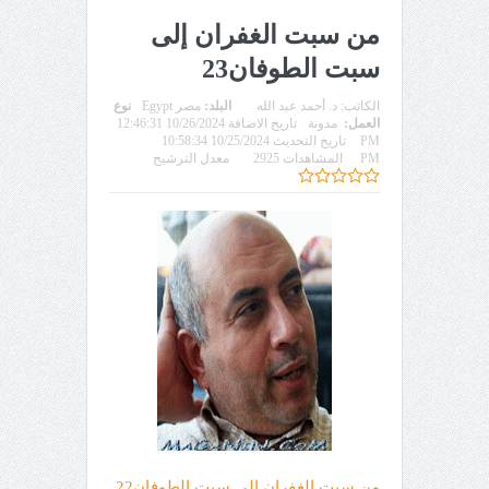
من سبت الغفران إلى
سبت الطوفان23
الكاتب:
د. أحمد عبد الله
البلد:
مصر Egypt
نوع
العمل:
مدونة
تاريخ الاضافة 10/26/2024 12:46:31
PM
تاريخ التحديث 10/25/2024 10:58:34
PM
المشاهدات 2925
معدل الترشيح
من سبت الغفران إلى سبت الطوفان22