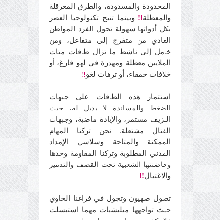
المحدودة والمسدودة، والطرق المعرقلة
والمعطلة
!!
وبينما تتيح تكنولوجيا العصر
بكل أدواتها سهولة تحول الفرد المواطن
العادي من متفرج إلى متفاعل، ومن
خامل إلى ناشط ما تزال طاقات مئات
الملايين معطلة ومهدرة في لهو فارغ، أو
خلافات حمقاء، أو ترهات لغو
!!
استثمار هذه الطاقات على جبهات
الضغط والمساندة لا بديل له، حيث
النزيف مستمر، والإبادة ماضية، وجبهات
القتال مشتعلة. نحن تركنا المهام
الممكنة والمتاحة وسلاسل الإمداد
المدني المطلوبة وتركنا المقاومة وحدها
وحاضنتها الشعبية تحت القصف والتدمير
والاغتيال
!!
تصول صهيون وتجول في فراغنا الخاوي
حيث تواجهها ميليشيات مهما استبسلت