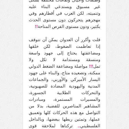
وطبقات وأجيال وثقافات مختلفة بشكل
غير مسبوق ويستدعي البناء عليه
وتنميته، لكن العرب في أقطارهم وفي
مهجرهم يتحركون دون مستوى الحدث
بكثير، ودون مستوى الفرص المتاحة
!!
قلت وأكرر أن العدوان يمكن أن تتوقف
إذا تعاظمت الضغوط، لكن خلقها
ومضاعفتها يحتاج إلى جهود واسعة
ومنسقة ومستدامة لا تكل ولا
تمل
!!!
مواصلة ومضاعفة الضغط الدولي
ممكنة، وتصعيده متاح، والبناء على جهود
اليسار الأميركي والأوربي، والجماعات
المدنية واليهودية المضادة للصهيونية،
والتحركات الطلابية الجسورة،
والمسيرات المستمرة، ومبادرات
المشاهير المناصرين للقضية، بدلا من
التواصل مع هذه الحركات كلها وتعميق
عملها، وتمتين ربطها ببعضها، وبالداخل
الفلسطيني
..
تركناها لملاحقة قوى