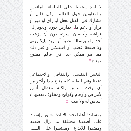
لا أحد يضغط على الحلفاء المانحين
والمعاونين حول العالم
..
وكل قاتل أو
مشارك في القتل بفعل أو رأي أو دور أو
قرار أو دعم ما
..
يمارس دوره ويعود إلى
فراشه وأحضان أسرته دون أن يزعجه
أحد ولو برسالة نصية أو بريد إليكتروني
ولا صيحة غضب أو استنكار أو غير ذلك
مما هو ممكن جدا في عالم مفتوح
ومتاح
!!
التغيير النفسي والثقافي والاجتماعي
عندنا وفي العالم كله متاح جدا وأكثر من
أي وقت سابق ولكنه معطل أسير
لأمراض وأوهام وكوابح ومخاوف بعضها لا
أساس له ولا معنى
!!
ومساندة أهلنا تحت الإبادة معنويا وإسنادا
على أصعدة مختلفة ما يزال ضعيفا
ومفتقرا للإبداع، ومقتصرا على السبل