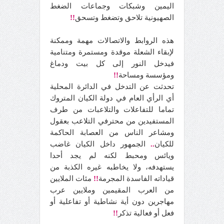
اليمين وشبكات وجماعات الضغط
الصهيونية تلاحق وتضغط وتسحق
!!
هذه الروابط والاتصالات مهمة وممكنة
لإبقاء الشعلة موقدة ومستمرة ومتنامية
فيدخل النور إلى كل بيت ودماغ
ومؤسسة ومساحة
!!
تحدثت عن التدخل في الدائرة المحلية
أي الرأي العام في دولة الكيان المتروك
تماما للتفاعلات والتلاعبات من طرف
المستفيدين من محترفي التلاعب بعقول
ومشاعر الناس من العصابة الحاكمة
للكيان
..
الجمهور داخل الكيان غاضب
ويائس ومحبط لكنه لم يجد أحدا
يستهدفه، ولا يخاطبه غيره الكذبة من
قياداته الفاسدة المجرمة
!!
مئات الملايين
من العرب المقيمين وملايين عرب
مهاجرين دون أية نشاطية أو تفاعلية أو
فعل أو فعالية تذكر
!!