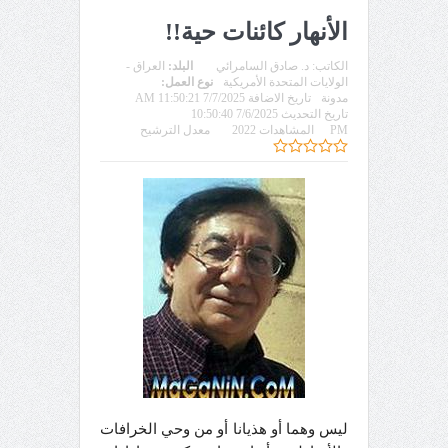
الأنهار كائنات حية!!
الكاتب:
د. صادق السامرائي
البلد:
العراق -
الولايات المتحدة الأمريكية
نوع العمل:
مدونة
تاريخ الاضافة 7/7/2025 11:50:21 AM
تاريخ التحديث 7/6/2025 10:50:40
PM
المشاهدات 2022
معدل الترشيح
ليس وهما أو هذيانا أو من وحي الخرافات