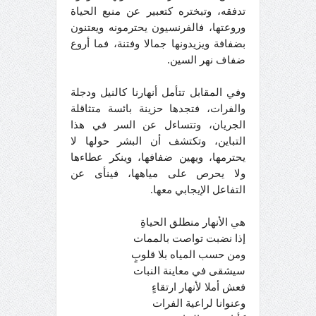
تدفقه، وتبختره كتعبير عن منبع الحياة
وروعتها، فالفرنسيون يحترمونه ويعتنون
بضفافة ويزيدونها جمالا وفتنة، فما أروع
ضفاف نهر السين.
وفي المقابل تتأمل أنهارنا كالنيل ودجلة
والفرات، فتجدها حزينة بائسة متثاقلة
الجريان، وتتساءل عن السر في هذا
التباين، وتكتشف أن البشر حولها لا
يحترمها، ويهين ضفافها، وينكر عطاءها
ولا يحرص على مياهها، فينأى عن
التفاعل الإيجابي معها.
هي الأنهار منطلق الحياةِ
إذا نضبت تواصت بالممات
ومن حسب المياه بلا قلوبٍ
سيشقى في معاينة النبات
فعش أملا لأنهار ارتقاءٍ
وعنوانا لراعية الفرات