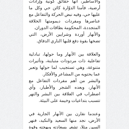
والأساطير، أنها حقائق كونية وإرادات
أرضية، فأمنا الدوّارة كائن حي وكل ما
عليها حي، وفيه نبض الحركة والتفاعل مع
عناصرها ومفردات ديمومتها الخلاقة
المتجددة، المحكومة بطاقات الدوران.
والأنهار أوردة وشرايين الأرض، التي
تضخها بقوة دفع قلبها الناري الدفاق.
والعلاقة بين الأنهار وما حولها، تبادلية
تفاعلية ذات مردودات متباينة، وتأثيرات
متنوعة، وهي تستجيب لما حولها وتعبر
عما يحتويه من المشاعر والأفكار.
والبشر من أهم مفردات التفاعل مع
الأنهار، وبعده الشجر والأطيار، وأي
اضطراب في العلاقة بين البشر والنهر
تتسبب بتداعيات وخيمة على البيئة.
وعندما نقارن بين الأنهار الجارية في
الأرض، نجد منها السعيد والنكيد، فنهر
السين مثلا، تشعر بسعادته وبهجته وقوة