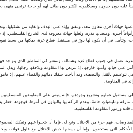
 عبئاً عليه دون جدوى، وسيكلفونه الكثير دون طائل لهم أو حاجة ترتجى منه
دعمها جهاتٌ أخرى تتعاون معه، وتتفق وإياه على الهدف والغاية من تشكيلها، وت
ةً وأبواقاً أجيرة، ومنصاتٍ قذرة، ولعلها جهاتٌ معروفة لدى الشارع الفلسطيني، إ
وتتأمل في أن يكون لها دورٌ في مستقبل قطاع غزة، يمكنها من بسط نفوذها،
قذرة، تعمل في جنوب قطاع غزة وشماله، وتنتشر في المناطق الذي يتواجد فيه
من على حياتها وأمنها خارجها، إذ تتربص بها المقاومة ويلاحقها رجالها، ويدل ال
وهي تتوعدهم بالقتل والتصفية، وقد أباحت سفك دمائهم والقضاء عليهم، إذ قا
ئد في المقاومة.
لى مستقبل عملهم وتشريع وجودهم، فإنه ينبغي على المفاوضين الفلسطينيين ف
 مارقة ومليشياتٍ خائنةً، وعدم الرأفة بها والتهاون في أمرها، فوجودها خطر 
 قادة ورموز المقاومة الفلسطينية.
فاوضات، فهم جزء من الاحتلال وتبع له، فإما أن يتخلوا عنهم وتفكك المجموعات
حكام التي يستحقون، وإما أن يسحبها جيش الاحتلال مع فلول قواته، ويجرها م