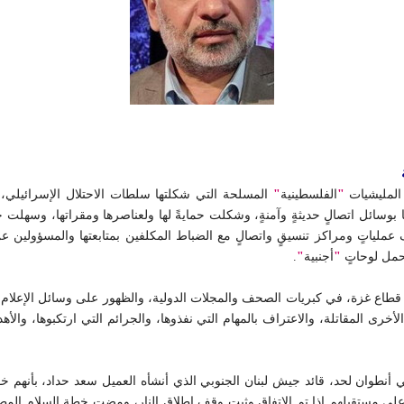
المليشيات
"
الفلسطينية
"
المسلحة التي شكلتها سلطات الاحتلال الإسرائيلي، وز
وسائل اتصالٍ حديثةٍ وآمنةٍ، وشكلت حمايةً لها ولعناصرها ومقراتها، وسهلت حر
عملياتٍ ومراكز تنسيقٍ واتصالٍ مع الضباط المكلفين بمتابعتها والمسؤولين 
حمل لوحاتٍ
"
أجنبية
"
.
ع غزة، في كبريات الصحف والمجلات الدولية، والظهور على وسائل الإعلام وا
 المقاتلة، والاعتراف بالمهام التي نفذوها، والجرائم التي ارتكبوها، والأهد
ني أنطوان لحد، قائد جيش لبنان الجنوبي الذي أنشأه العميل سعد حداد، بأنهم
لق على مستقبلهم إذا تم الاتفاق وثبت وقف إطلاق النار، ومضت خطة السلام ا