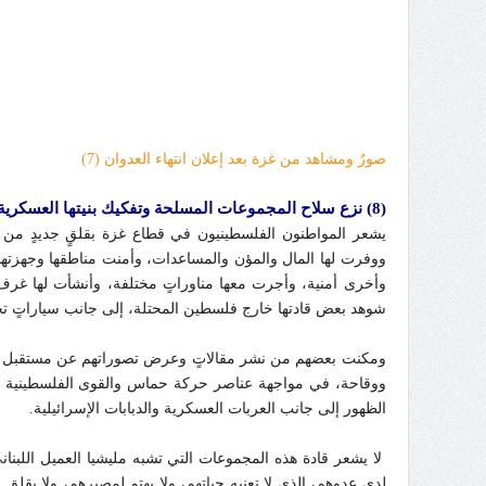
صورٌ ومشاهد من غزة بعد إعلان انتهاء العدوان (7)
(8) نزع سلاح المجموعات المسلحة وتفكيك بنيتها العسكرية
يشعر المواطنون الفلسطينيون في قطاع غزة بقلقٍ جديدٍ من 
ووفرت لها المال والمؤن والمساعدات، وأمنت مناطقها وجهزتها ب
وأخرى أمنية، وأجرت معها مناوراتٍ مختلفة، وأنشأت لها غرف 
شوهد بعض قادتها خارج فلسطين المحتلة، إلى جانب سياراتٍ ت
ومكنت بعضهم من نشر مقالاتٍ وعرض تصوراتهم عن مستقبل قطا
ووقاحة، في مواجهة عناصر حركة حماس والقوى الفلسطينية الأخرى
الظهور إلى جانب العربات العسكرية والدبابات الإسرائيلية.
لا يشعر قادة هذه المجموعات التي تشبه مليشيا العميل اللبنا
لدى عدوهم، الذي لا تعنيه حياتهم، ولا يهتم لمصيرهم، ولا يق