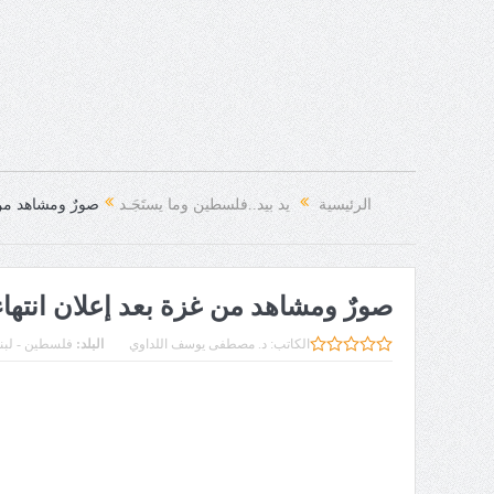
الرئيسية
يد بيد..فلسطين وما يستَجَـد
صورٌ ومشاهد من غ
صورٌ ومشاهد من غزة بعد إعلان انتهاء ا
الكاتب:
د. مصطفى يوسف اللداوي
البلد:
فلسطين - لبنا