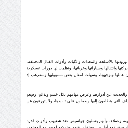
ودتها بالأسلحة والمعدات والآليات وأدوات القتال المختلفة،
كتها وانتقالها وسياراتها وعرباتها، ونظمت لها دورات عسكرية
عن عملها وتوجيهها، وسهلت انتقال بعض مسؤوليها وسفرهم، إذ
لحديث عن أدوارهم وعرض مهامهم بكل خسةٍ ونذالةٍ، وضِعةٍ
اف التي يتطلعون إليها ويعملون على تنفيذها، ولا يتورعون عن
 خونة وعملاء، وأنهم يعملون جواسيس ضد شعبهم، وأدواتٍ قذرة
لمطروحة، فهو أول من سيتخلى عنهم ويتركهم لمصيرهم المحتوم،