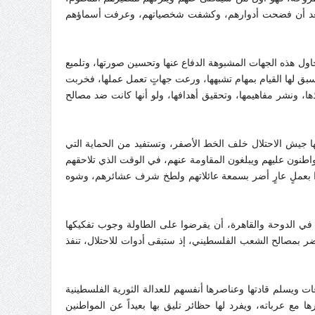
م، بعد أن فضحت أدوارهم، وكشفت شخصياتهم، وعرفت أسماؤهم
حاول هذه الجهات المشبوهة الدفاع عنها وتحسين صورتها، وتلميع
ذ سبق لها القيام بمهام تشبهها، ورعت جهاتٍ تعمل عملها، فخربت
 ونشر مفاهيمها، وتحقيق أهدافها، ولو أنها كانت ضد مصالح
ا جيش الاحتلال خلف الخط الأصفر، وتستفيد من الحماية التي
مواطنون عليهم ويبلغون المقاومة عنهم، في الوقت الذي تلاحقهم
موا بعملٍ عارٍ أضر بسمعة عائلاتهم ولطخ شرف عشائرهم، وشوه
ي الدوحة والقاهرة، أن يفرضوا على الطاولة وجوب تفكيكها
يضر بمصالح الشعب الفلسطيني، إذ ستبقى أدوات للاحتلال، تنفذ
 ويسلم قادتها وعناصرها أنفسهم للعدالة الثورية الفلسطينية
ع عرباته، ويفرد لها حظائر تليق بها بعيداً عن المواطنين