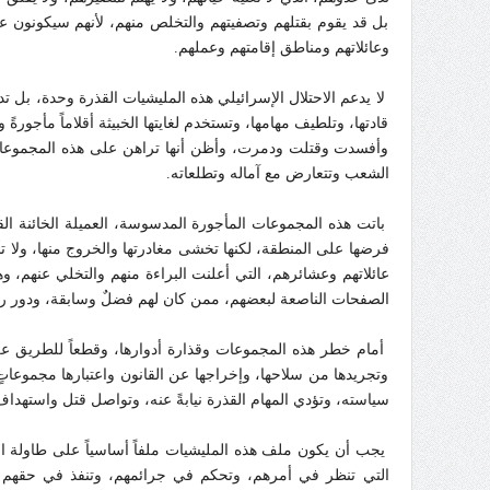
بل قد يقوم بقتلهم وتصفيتهم والتخلص منهم، لأنهم سيكونون
وعائلاتهم ومناطق إقامتهم وعملهم.
لا يدعم الاحتلال الإسرائيلي هذه المليشيات القذرة وحدة، بل ت
قادتها، وتلطيف مهامها، وتستخدم لغايتها الخبيثة أقلاماً مأجور
وأفسدت وقتلت ودمرت، وأظن أنها تراهن على هذه المجموعات، 
الشعب وتتعارض مع آماله وتطلعاته.
باتت هذه المجموعات المأجورة المدسوسة، العميلة الخائنة ال
فرضها على المنطقة، لكنها تخشى مغادرتها والخروج منها، ولا تأ
عائلاتهم وعشائرهم، التي أعلنت البراءة منهم والتخلي عنهم، 
الصفحات الناصعة لبعضهم، ممن كان لهم فضلٌ وسابقة، ودور را
أمام خطر هذه المجموعات وقذارة أدوارها، وقطعاً للطريق ع
وتجريدها من سلاحها، وإخراجها عن القانون واعتبارها مجموعاتٍ
سياسته، وتؤدي المهام القذرة نيابةً عنه، وتواصل قتل واستهداف
يجب أن يكون ملف هذه المليشيات ملفاً أساسياً على طاولة الم
التي تنظر في أمرهم، وتحكم في جرائمهم، وتنفذ في حقهم الأ