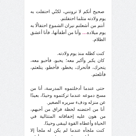
صحيح أنكم لا ترونني، لكنّي احتفلت به
يوم ولادته مثلما احتفلتم.
أنتم من أشعلتم نيران الشموع احتفالًا به
يوم ميلاده
…
وأنا من أطفأتها، فأنا أعشق
الظلام.
كنت كظله منذ يوم ولادته.
كان يكبر وأكبر معه؛ يحبو، فأحبو معه،
يتحرك، فأتحرك، يخطو، فأخطو، يتلعثم،
فأتلعثم.
حتى عندما أدخلتموه المدرسة، أنا من
مسح دموعه عندما تركتموه وحيدًا، بعيدًا
عن منزله ودفء سريره الصغير.
أنا من احتضنه لحظة فراق من أحبهم،
من هون عليه إخفاقاته المتتالية في
الحياة وأعطاه القوة ليبقى وحيدًا.
كنت ملجأه عندما لم يكن له ملجأ إلا