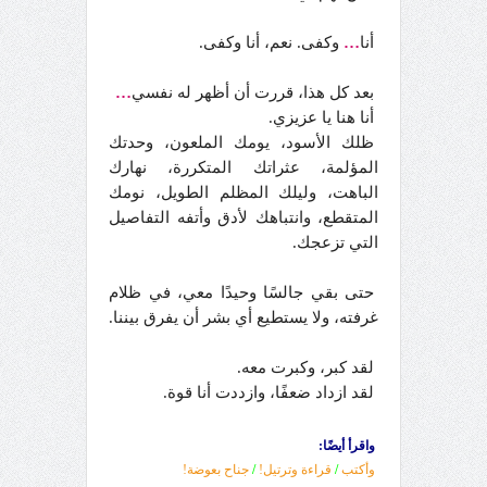
أنا
…
وكفى. نعم، أنا وكفى.
بعد كل هذا، قررت أن أظهر له نفسي
…
أنا هنا يا عزيزي.
ظلك الأسود، يومك الملعون، وحدتك
المؤلمة، عثراتك المتكررة، نهارك
الباهت، وليلك المظلم الطويل، نومك
المتقطع، وانتباهك لأدق وأتفه التفاصيل
التي تزعجك.
حتى بقي جالسًا وحيدًا معي، في ظلام
غرفته، ولا يستطيع أي بشر أن يفرق بيننا.
لقد كبر، وكبرت معه.
لقد ازداد ضعفًا، وازددت أنا قوة.
واقرأ أيضًا:
وأكتب
/
قراءة وترتيل!
/
جناح بعوضة!