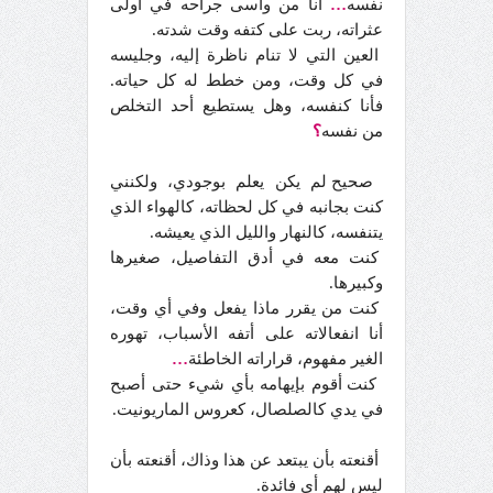
نفسه
…
أنا من واسى جراحه في أولى
عثراته، ربت على كتفه وقت شدته.
العين التي لا تنام ناظرة إليه، وجليسه
في كل وقت، ومن خطط له كل حياته.
فأنا كنفسه، وهل يستطيع أحد التخلص
من نفسه
؟
صحيح لم يكن يعلم بوجودي، ولكنني
كنت بجانبه في كل لحظاته، كالهواء الذي
يتنفسه، كالنهار والليل الذي يعيشه.
كنت معه في أدق التفاصيل، صغيرها
وكبيرها.
كنت من يقرر ماذا يفعل وفي أي وقت،
أنا انفعالاته على أتفه الأسباب، تهوره
الغير مفهوم، قراراته الخاطئة
…
كنت أقوم بإيهامه بأي شيء حتى أصبح
في يدي كالصلصال، كعروس الماريونيت.
أقنعته بأن يبتعد عن هذا وذاك، أقنعته بأن
ليس لهم أي فائدة.