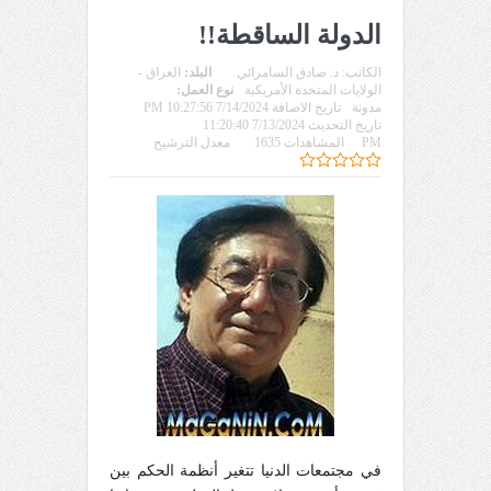
الدولة الساقطة!!
الكاتب:
د. صادق السامرائي
البلد:
العراق -
الولايات المتحدة الأمريكية
نوع العمل:
مدونة
تاريخ الاضافة 7/14/2024 10:27:56 PM
تاريخ التحديث 7/13/2024 11:20:40
PM
المشاهدات 1635
معدل الترشيح
في مجتمعات الدنيا تتغير أنظمة الحكم بين