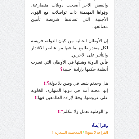
والبعض الآخر أصبحت دويلات متصارعة،
وقِواها المهيمنة ذات تواصلات مع القِوى
الأجنبية التي تساندها شريطة تأمين
مصالحها.
إن الأوطان الخالية من كيان الدولة، فريسة
لكل مقتدر طامع بما فيها من عناصر الاقتدار
والتأثير على الآخرين.
فأين الدولة وهيبتها في الأوطان التي تغيرت
أنظمة حكمها بإرادة أجنبية
؟
هل وجدتم شعبا في وطن بلا دولة
؟!!
إنها محنة أمة في دولها المنهارة، الخاوية
على عروشها، وفقا لإرادة الطامعين فيها
!!
و
"
الوطنية تعمل ولا تتكلم
"!!
واقرأ أيضاً:
القراءة لا تنفع!!
/
المعجمية الشعرية!!