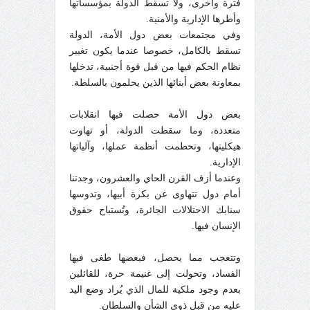
فترة وأخرى، ولا تسقط الدولة بمؤسساتها
وأطرها الإدارية والأمنية.
وفي مجتمعات بعض دول الأمة، الدولة
تسقط بالكامل، خصوصا عندما يكون تغيير
نظام الحكم فيها من قبل قوة أجنبية، تدخلها
بمعاونة بعض أبنائها الذين يحلمون بالسلطة.
بعض دول الأمة حصلت فيها انقلابات
متعددة، وما سقطت الدولة، أو تهاوت
هيكليتها، وتحطمت أنظمة عملها، وآلياتها
الإدارية.
وعندما أزف القرن الحاي والعشرون، وجدتنا
أمام دول تتهاوى عن بكرة أبيها، وتدوسها
سنابك الاحتلالات الجائرة، وتُستباح حقوق
الإنسان فيها.
وتتعجب مما يحصل، فبعضها طغى فيها
الفساد، وتحولت إلى غنيمة حرة، للقائلين
بعدم وجود ملكية للمال الذي يُراد وضع اليد
عليه من قبل ذوي الشأن والسلطان.