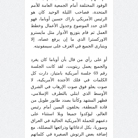
الوفود المختلفة أمام الجمعية العامة للأمم
المتحدة، فصاحب الليلة الوحيد كان هو
الرئيس الأمريكي باراك حسين أوباما، فهو
الذي حدد الموضوع وجدول الأعمال وخطط
العمل ثم قام بتوزيع الأدوار مثل مايسترو
الاوركسترا الذي ما إن يرفع عصاه، إلا
ويتبارى الجميع في العزف على سيمفونيته.
أو على رأي من قال بأن أوباما كان يغرد
والجميع يعمل ريتويت، لقد كانت الجلسة
رقم 69 جلسة أمريكية بامتياز، دارت كل
الكلمات في فلك الأجندة الأمريكية، لا
صوت يعلو فوق صوت الإرهاب في الشرق
الأوسط الذي ابتلي بالتطرف الإسلامي،
فظهر المشهد وكأننا بصدد طابور طويل من
قادة المنطقة، يحلفون اليمين أمام رئيس
العالم، ليؤكدوا جميعا وبلا استثناء على
دعمهم للحملة الأمريكية الحالية في العراق
وسوريا، بكل ادعائاتها وذرائعها المضللة، مع
إضافة بعض الرتوش الصغيرة في كلماتهم