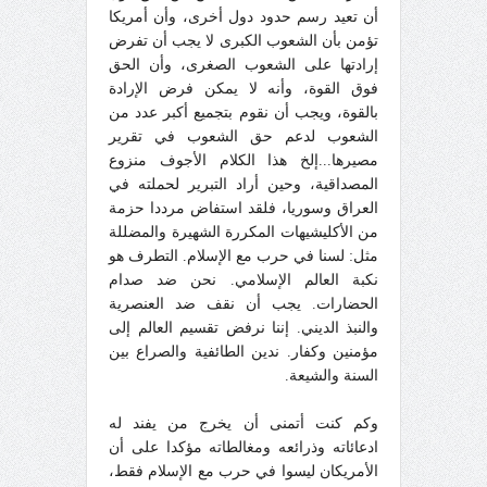
أن تعيد رسم حدود دول أخرى، وأن أمريكا
تؤمن بأن الشعوب الكبرى لا يجب أن تفرض
إرادتها على الشعوب الصغرى، وأن الحق
فوق القوة، وأنه لا يمكن فرض الإرادة
بالقوة، ويجب أن نقوم بتجميع أكبر عدد من
الشعوب لدعم حق الشعوب في تقرير
مصيرها...إلخ هذا الكلام الأجوف منزوع
المصداقية، وحين أراد التبرير لحملته في
العراق وسوريا، فلقد استفاض مرددا حزمة
من الأكليشيهات المكررة الشهيرة والمضللة
مثل: لسنا في حرب مع الإسلام. التطرف هو
نكبة العالم الإسلامي. نحن ضد صدام
الحضارات. يجب أن نقف ضد العنصرية
والنبذ الديني. إننا نرفض تقسيم العالم إلى
مؤمنين وكفار. ندين الطائفية والصراع بين
السنة والشيعة.
وكم كنت أتمنى أن يخرج من يفند له
ادعائاته وذرائعه ومغالطاته مؤكدا على أن
الأمريكان ليسوا في حرب مع الإسلام فقط،