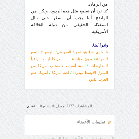
من الزمان.
كنا نود أن نسمع مثل هذه الردود، ولكن من
الواضح أننا يجب أن ننتظر حتى ننال
استقلالنا الحقيقي من دولة الخلافة
الأمريكية.
واقرأ أيضا:
/
يا ولدي هذا هو عدونا الصهيوني
الربيع لا يتسع
/
للصهاينة
بدون مؤاخذة ـــــ أمريكا ليست راعياً
/
للمفاوضات
ستة أسباب لانسحاب أمريكا من
/
/
الشرق الأوسط‎ بهدوء!
لعبة أمريكا
أمريكا عدو
العرب اللدود
المشاهدات 7177 معدل الترشيح 0
تقييم
تعليقات الأعضاء