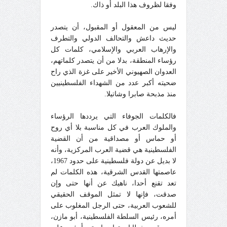
وفقا لظروف هذا البلد أو ذاك.
ليس من المعقول أو المقبول، أن يتصدر
حديث داعش والتحالف الدولي والتطرف
والإرهاب العربي والإسلامي، كلمات كل
رؤساء المنطقة، بدلا من أن يتصدر كلماتهم،
العدوان الصهيوني الأخير على غزة الذي راح
ضحيته أكبر عدد من الشهداء الفلسطينيين
منذ مذبحة صابرا وشاتيلا.
فالكلمات الجوفاء التي يرددها الرؤساء
والملوك العرب في كل مناسبة بلا أي روح
أو حماس أو مصداقية من أن القضية
الفلسطينية هي قضية العرب المركزية، وأنه
لا بديل عن دولة فلسطينية على حدود 1967،
عاصمتها القدس الشرقية، هذه الكلمات لم
تعد تقنع أحدا، ناهيك عن أنها حتى وإن
صدقت، فإنها لا تمثل الموقف الحقيقي
للشعوب العربية، حتى الرجل المغلوب على
أمره، رئيس السلطة الفلسطينية، أبو مازن،