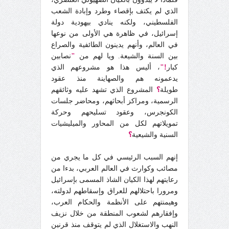
الذي لم يكتف بإقصاء وطرد وإبادة الشعب
الفلسطيني، ولكنه ينادي بيهودية دولة
إسرائيل، في ظاهرة هي الأولى من نوعها
في العالم، وأنهم يدينون الطائفية والصراع
بين السنة والشيعة. ويا لهم من
"
نصابين
كبار
!"
، أليس هذا هو مشروعهم الذي
يدعمونه هم والصهاينة منذ عقود
طويلة
؟
المشروع الذي تشهد عليه وثائقهم
الرسمية، ومراكز أبحاثهم، ومحاضر جلسات
الكونجرس، وعقود تسليحهم وحركة
تمويلاتهم لكل من المحاور والميليشيات
السنية والشيعية
؟
إنهم السبب الرئيسي في كل ما يجري من
مصائب وكوارث في العالم العربي، بدءا من
رعايتهم لهذا الكيان الشاذ المسمى بإسرائيل
ومرورا باحتلالهم للعراق وإسقاطهم لدولته،
وهيمنتهم على الأنظمة والحكام العرب،
وإفقارهم لشعوب المنطقة من خلال نزيف
النهب والاستغلال الذي لم يتوقف منذ قرنين