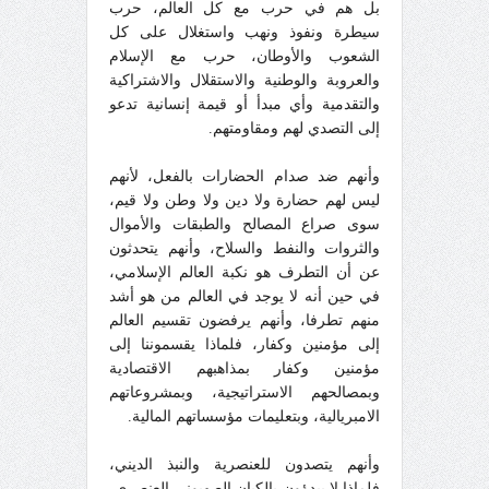
بل هم في حرب مع كل العالم، حرب
سيطرة ونفوذ ونهب واستغلال على كل
الشعوب والأوطان، حرب مع الإسلام
والعروبة والوطنية والاستقلال والاشتراكية
والتقدمية وأي مبدأ أو قيمة إنسانية تدعو
إلى التصدي لهم ومقاومتهم.
وأنهم ضد صدام الحضارات بالفعل، لأنهم
ليس لهم حضارة ولا دين ولا وطن ولا قيم،
سوى صراع المصالح والطبقات والأموال
والثروات والنفط والسلاح، وأنهم يتحدثون
عن أن التطرف هو نكبة العالم الإسلامي،
في حين أنه لا يوجد في العالم من هو أشد
منهم تطرفا، وأنهم يرفضون تقسيم العالم
إلى مؤمنين وكفار، فلماذا يقسموننا إلى
مؤمنين وكفار بمذاهبهم الاقتصادية
وبمصالحهم الاستراتيجية، وبمشروعاتهم
الامبريالية، وبتعليمات مؤسساتهم المالية.
وأنهم يتصدون للعنصرية والنبذ الديني،
فلماذا لا يبدؤون بالكيان الصهيوني العنصري،