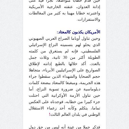
حين قدم خطابا متواضعا، تجرأ فيه على
إدانة العدوان، عنفته الخارجية الأمريكية
واعتبرته خطابا مهينا به كثير من المغالطات
والاستفزازات.
الأمريكان يكذبون كالمعتاد:
وحين تناول أوباما الصراع العربي الصهيوني
الذي يحلو لهم بتسميته النزاع الإسرائيلي
الفلسطيني، فإنه لم يستغرق من كلمته
الطويلة أكثر من 30 ثانية، وثلاث جمل
بالعدد، أكد خلالها بالطبع إدانته لإطلاق
الصواريخ على الإسرائيليين الأبرياء، متجاهلا
حجم الضحايا والشهداء الذين سقطوا جراء
هذه الجريمة، ومبغبغا كالمعتاد ببضعة كلمات
دبلوماسية عن ضرورة تسوية النزاع، أما
حين تناول الأزمة الأوكرانية التي احتلت
جزء كبيرا من خطابه، فوجدناه على العكس
تماما، يتكلم وكأنه أحد زعماء الاستقلال
الوطني في بلدان العالم الثالث
!
فذكر جملا من عينة أنه ليس من حق دول