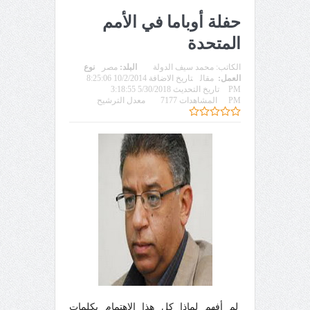
حفلة أوباما في الأمم
المتحدة
الكاتب:
محمد سيف الدولة
البلد:
مصر
نوع
العمل:
مقال
تاريخ الاضافة 10/2/2014 8:25:06
PM
تاريخ التحديث 5/30/2018 3:18:55
PM
المشاهدات 7177
معدل الترشيح
لم أفهم لماذا كل هذا الاهتمام بكلمات