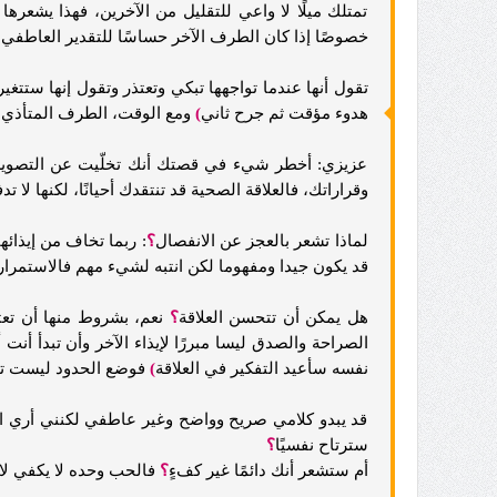
تمتلك ميلًا لا واعي للتقليل من الآخرين، فهذا يشعره
خصوصًا إذا كان الطرف الآخر حساسًا للتقدير العاطفي 
تقول أنها عندما تواجهها تبكي وتعتذر وتقول إنها ستتغي
هدوء مؤقت ثم جرح ثاني
)
ومع الوقت، الطرف المتأذي يب
عزيزي: أخطر شيء في قصتك أنك تخلّيت عن التصوير وب
وقراراتك، فالعلاقة الصحية قد تنتقدك أحيانًا، لكنها لا
لماذا تشعر بالعجز عن الانفصال
؟
: ربما تخاف من إيذائه
قد يكون جيدا ومفهوما لكن انتبه لشيء مهم فالاستمرار 
هل يمكن أن تتحسن العلاقة
؟
نعم، بشروط منها أن تعتر
الصراحة والصدق ليسا مبررًا لإيذاء الآخر وأن تبدأ أنت
نفسه سأعيد التفكير في العلاقة
)
فوضع الحدود ليست تهدي
قد يبدو كلامي صريح وواضح وغير عاطفي لكنني أري ال
سترتاح نفسيًا
؟
أم ستشعر أنك دائمًا غير كفءٍ
؟
فالحب وحده لا يكفي لاس