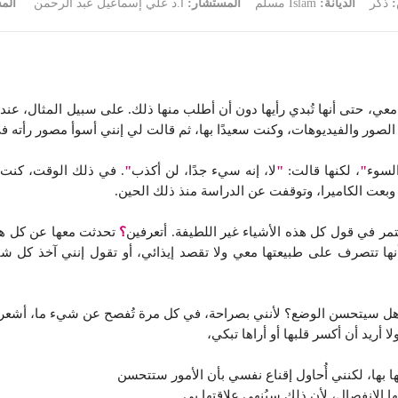
:
ذكر
الديانة:
Islam مسلم
المستشار:
أ.د علي إسماعيل عبد الرحمن
الم
معي، حتى أنها تُبدي رأيها دون أن أطلب منها ذلك. على سبيل المثال، عندم
عض الصور والفيديوهات، وكنت سعيدًا بها، ثم قالت لي إنني أسوأ مصور رأته في
السوء
"
، لكنها قالت:
"
لا، إنه سيء جدًا، لن أكذب
"
. في ذلك الوقت، كنت 
 وبعت الكاميرا، وتوقفت عن الدراسة منذ ذلك الحين.
مر في قول كل هذه الأشياء غير اللطيفة. أتعرفين
؟
تحدثت معها عن كل هذا،
و أنها تتصرف على طبيعتها معي ولا تقصد إيذائي، أو تقول إنني آخذ كل 
سيتحسن الوضع؟ لأنني بصراحة، في كل مرة تُفصح عن شيء ما، أشعر بالن
 أريد أن أكسر قلبها أو أراها تبكي،
ا بها، لكنني أُحاول إقناع نفسي بأن الأمور ستتحسن
ا الانفصال، لأن ذلك سيُنهي علاقتها بي.