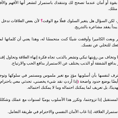
ا بقوة أو أمان عندما تصحح لك وتنتقدك باستمرار لتشعر أنها الأفهم وال
مثلك.
ر، لكن السؤال هل يتغير السلوك فعلًا مع الوقت
؟
لأن بعض العلاقات تدخل 
دأ يفقد مشاعره بالتدريج.
عت الكاميرا وأوقفت شيئًا كنت متحمسًا له، وهذا يعني أن كلماتها لم
 تدفعك للتخلي عن نفسك.
ا وتخاف من رؤيتها تبكي وتشعر بالذنب تجاه فكرة إنهاء العلاقة وتحاول إ
بدافع الشفقة أو الذنب يختلف عن الاستمرار بدافع الحب والارتياح.
ف لنفسها بأن أسلوبها مؤذٍ مع تغير ملموس ومستمر في سلوكها وتوجهات
 أيضًا بوضع حدود واضحة
(
إذا أردتِ نقد شيء يخصني، تحدثي معي باحترام، 
دًا، بل تعريف لما يمكنك احتماله وما لا يمكنك احتماله.
مستقبل إذا تزوجتما، وتكرر هذا الأسلوب يوميًا لسنوات مع عملك وشكل
تمرار العلاقة، إذا غاب الأمان النفسي والاحترام في طريقة التعامل.