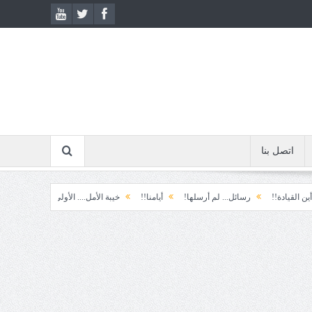
اتصل بنا
رسائل... لم أرسلها!
أيامنا!!
خيبة الأمل.... الأولى!
خذ وطالب
قطا