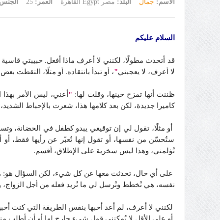
الاسم:
جمال
البلد:
مصر Egypt القاهرة
العمر:
25
الجنس
السلام عليكم
قد أتحدث مطولًا، لكنني لا أعرف ماذا أفعل. حبيبتي قاسية 
لا أعرف، لا يعجبني
"
، أو تبدأ بانتقاده. أو مثلًا، التقطت ب
ظننت أنها تمزح حينها، وقلت لها:
"
أعني، ليس الأمر بهذا 
كاميرا جديدة، لكن بعد كلامها هذا، شعرت بالإحباط الشديد،
أو مثلًا، تقول لي إن توقيعي يبدو كطفل في الحضانة، وتست
ستُحسّن من نفسها، أو تقول إنها تُعبّر عن رأيها فقط، أ
تُؤلمني، وهذا ليس سخرية على الإطلاق، أقسم.
على أي حال، تحدثت معها عن كل شيء، لكن السؤال هو: هل 
نفسه، هي تُخطط وتُرسل لي ما تُريد فعله من أجل الزواج، ولا
لكنني لا أعرف، لم أعد أحبها بنفس الطريقة التي كنت أحبه
أو على الأقل لا يُمكنني قول شيء جارح لها أو أن أطلب منه