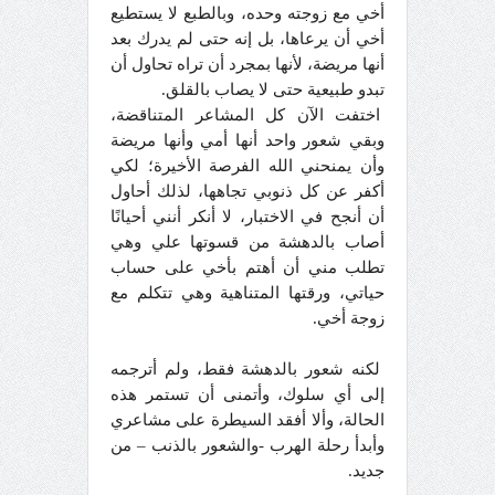
أخي مع زوجته وحده، وبالطبع لا يستطيع
أخي أن يرعاها، بل إنه حتى لم يدرك بعد
أنها مريضة، لأنها بمجرد أن تراه تحاول أن
تبدو طبيعية حتى لا يصاب بالقلق.
اختفت الآن كل المشاعر المتناقضة،
وبقي شعور واحد أنها أمي وأنها مريضة
وأن يمنحني الله الفرصة الأخيرة؛ لكي
أكفر عن كل ذنوبي تجاهها، لذلك أحاول
أن أنجح في الاختبار، لا أنكر أنني أحيانًا
أصاب بالدهشة من قسوتها علي وهي
تطلب مني أن أهتم بأخي على حساب
حياتي، ورقتها المتناهية وهي تتكلم مع
زوجة أخي.
لكنه شعور بالدهشة فقط، ولم أترجمه
إلى أي سلوك، وأتمنى أن تستمر هذه
الحالة، وألا أفقد السيطرة على مشاعري
وأبدأ رحلة الهرب -والشعور بالذنب – من
جديد.