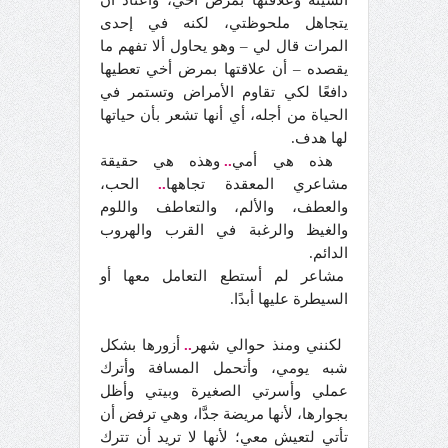
السيئة وعلاقتها بمرض أخي، واعتاد أن
يتجاهل ملحوظتي، لكنه في إحدى
المرات قال لي – وهو يحاول ألا تفهم ما
يقصده – أن علاقتها بمرض أخي تعطيها
دافعًا لكي تقاوم الأمراض وتستمر في
الحياة من أجله، أي أنها تشعر بأن حياتها
لها هدف.
هذه هي أمي
..
وهذه هي حقيقة
مشاعري المعقدة تجاهها
..
الحب،
والعطف، والألم، والتعاطف واللوم
والغيظ والرغبة في القرب والهروب
الدائم.
مشاعر لم أستطع التعامل معها أو
السيطرة عليها أبدًا.
لكنني ومنذ حوالي شهر
..
أزورها بشكل
شبه يومي، وأتحمل المسافة وأترك
عملي وأسرتي الصغيرة وبيتي وأظل
بجوارها، لأنها مريضة جدَّا، وهي ترفض أن
تأتي لتعيش معي؛ لأنها لا تريد أن تترك