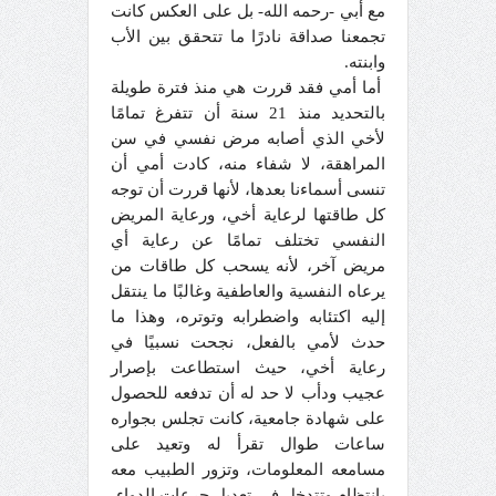
مع أبي -رحمه الله- بل على العكس كانت
تجمعنا صداقة نادرًا ما تتحقق بين الأب
وابنته.
أما أمي فقد قررت هي منذ فترة طويلة
بالتحديد منذ 21 سنة أن تتفرغ تمامًا
لأخي الذي أصابه مرض نفسي في سن
المراهقة، لا شفاء منه، كادت أمي أن
تنسى أسماءنا بعدها، لأنها قررت أن توجه
كل طاقتها لرعاية أخي، ورعاية المريض
النفسي تختلف تمامًا عن رعاية أي
مريض آخر، لأنه يسحب كل طاقات من
يرعاه النفسية والعاطفية وغالبًا ما ينتقل
إليه اكتئابه واضطرابه وتوتره، وهذا ما
حدث لأمي بالفعل، نجحت نسبيًا في
رعاية أخي، حيث استطاعت بإصرار
عجيب ودأب لا حد له أن تدفعه للحصول
على شهادة جامعية، كانت تجلس بجواره
ساعات طوال تقرأ له وتعيد على
مسامعه المعلومات، وتزور الطبيب معه
بانتظام وتتدخل في تعديل جرعات الدواء،