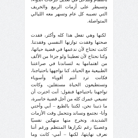
وتسيطر على أزمات الربيع والخريف
التي تصيبه كل عام وتسهر معه الليالي
المتواصلة.
لكنها وهي تفعل هذا كله وأكثر، فقدت
صحتها وفقدت توازنها النفسي وفقدتنا.
كانت تحتاج لأن ندعمها في قضية حياتها،
وكنا نحتاج لأن تعطينا ولو جزءا من الألف
من اهتمامها به لتساندنا في صراعتنا
الطبيعية مع الحياة، كنا نواجهها باحتياجنا،
فكانت ترد أنتم أقوياء وأسوياء
وتستطيعون الحياة مستقلين، وكانت
تواجهنا باحتياجها فنقول: أنت اخترت أن
تضيعي عمرك كله من أجل قضية خاسرة،
ما ذنبنا نحن، لكننا بالطبع – أبي وأختي
وأنا- نجتمع ونساند ونتحمل وقت الأزمات
الشديدة، ونخرج منها منهكين نفسيًا
وعصبيًا رغم تكرارها المنتظم ورغم أننا
نعرف نهايتها، لكنها – أمي- كانت وما