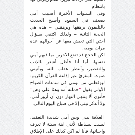
بانتظام.
وفي السنوات الأخيرة أصيبت أمي
بضعف في السمع، وأصبح الحديث
بالتليفون يرهقها ويرهقني – هذه هي
الحجة الثانية – ولذلك اكتفي بسؤال
أختي التي تعيش معها عن أحوالهم عدة
مرات يومية.
لكن الحجج قد تقنع الآخرين بما فيهم أمي
نفسها، أما أنا فأظل أشعر بالذنب
والتقصير، وأنتظر عقاب الله، ويأتيني
صوت المقرئ عبر إذاعة القرآن الكريم؛
ليوقظني من نومي في ساعات الصباح
الأولى يقول
"
حملته أمه وهنًا على وهن
"
فأنوي ألا ينتهي النهار دون أن أزور أمي،
ولا أتذكر نيتي إلا في صباح اليوم التالي.
العلاقة بيني وبين أمي شديدة التعقيد،
ليست ببساطة لأنني ابنة سيئة لا تعرف
واجباتها، فأنا لم أكن كذلك على الإطلاق