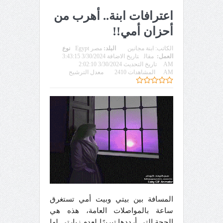
اعترافات ابنة.. أهرب من
أحزان أمي!!
الكاتب:
ابنة مجانين
البلد:
مصر Egypt
نوع
العمل:
مقال
تاريخ الاضافة 3/30/2024 3:43:15
AM
تاريخ التحديث 3/30/2024 2:02:10
AM
المشاهدات 2410
معدل الترشيح
المسافة بين بيتي وبيت أمي تستغرق
ساعة بالمواصلات العامة، هذه هي
الحجة التي أرددها تبريرًا لعدم زيارتي لها