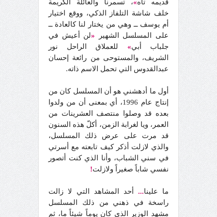
قديمه تاه
»
، تسمرنا والعائلة الكريمة
خلف شاشة التلفاز الذكي، ووقع اختيار
أم يوسف ــ وهي من يختار لنا كالعادة ــ
على المسلسل الشهير
«
لن أعيش في
جلباب أبي
»
للعملاق الراحل نور
الشريف، والمستوحى من رائعة إحسان
عبدالقدوس التي تحمل الاسم ذاته.
أول ما أدهشني هو أن المسلسل كان من
إنتاج عام 1996، أي بمعنى أن من ولدوا
بعده قد وصلوا منتصف العشرينات من
العمر، ويا لغرابة الزمن، أكلّ هذه السنون
قد مرت على عرض ذلك المسلسل،
والذي لازلت أذكر كيف تابعته مع أسرتي
في سني الشباب، وأنا الذي كنت أتصور
نفسي شاباً صغيراً ولازلت
!
ما علينا
...
أحد المشاهد التي لا زالت
راسخة في ذهني من ذلك المسلسل
مشهد الوزير الذي كان يوماً شيئاً ما، ثم