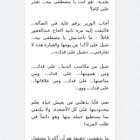
بجدية: -هو أنت يا مصطفى بيه
...
تقدر
على كام
؟
أجاب الوزير برقم غاية في الضآلة
...
فالتفت إليه مرة ثانية الحاج عبدالغفور
قائلاً: - ما تآخذنيش يا مصطفى بيه
...
شيل على أدّك
!
من يومها والعبارة هذه لا
تفارقني
...
«
شيل على قدك
»...
شيل من مكاسب الدنيا
...
على قدك
....
ومن همومها
...
على قدك
...
ومن
مناصبها
...
على قدك
...
ومن علاقاتها...
على قدك
...
ووو
...
نعم، فأنا يذهلني من يعيش حياة يعلم
محدوديتها على كل الأصعدة، ولا يكتفي
بما يستطيع حمله منها وهو دائماً في
طلب المزيد
!
ما يدهشني حقيقة هو أن أكثرنا مشغول