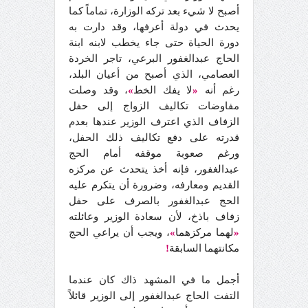
أصبح لا شيء بعد تركه الوزارة، تماماً كما
يحدث في دولة أعرفها، وقد دارت به
دورة الحياة حتى جاء يخطب لابنه ابنة
الحاج عبدالغفور البرعي، تاجر الخردة
العصامي، الذي أصبح من أعيان البلد،
رغم أنه
«
لا يفك الخط
»
، وقد وصلت
مفاوضات تكاليف الزواج إلى حفل
الزفاف الذي اعترف الوزير عندها بعدم
قدرته على دفع تكاليف ذلك الحفل،
ورغم صعوبة موقفه أمام الحج
عبدالغفور، فإنه أخذ يتحدث عن مركزه
القديم ومعارفه، وضرورة أن يتكرم عليه
الحج عبدالغفور بالصرف على حفل
زفاف باذخ، لأن سعادة الوزير وعائلته
«
لهما مركزهما
»
، ويجب أن يراعي الحج
مكانتهما السابقة
!
أجمل ما في المشهد ذاك كان عندما
التفت الحاج عبدالغفور إلى الوزير قائلاً