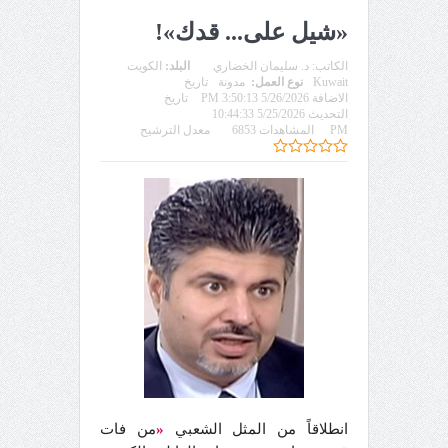
«شيل على... قدك»!
الكاتب:
د. سليمان الخضاري
البلد:
الكويت
Kuwait
نوع العمل:
مدونة
تاريخ
الاضافة 5/26/2026 3:50:13 PM
تاريخ
التحديث 5/25/2026 10:44:33
PM
المشاهدات 6853
معدل الترشيح
انطلاقاً من المثل الشعبي
«
من فات