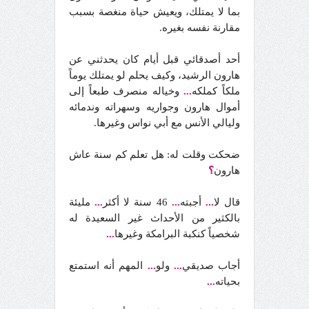
بما لا يمتلك، ويعيش حياة منغصة بسبب
مقارنة نفسه بغيره.
أحد أصدقائي قبل أيام كان يحدثني عن
هارون الرشيد، وكيف يحلم لو يمتلك يوماً
ملكاً كملكه
...
وخياله منصرف طبعاً إلى
أموال هارون وجواريه وسهراته وندمائه
وليالي الأنس مع أبي نواس وغيرها.
ضحكت وقلت له: هل تعلم كم سنة عاش
هارون
؟
قال لا
...
أجبته
...
46 سنة لا أكثر
...
مليئة
بالكثير من الأحداث غير السعيدة له
شخصياً كنكبة البرامكة وغيرها
...
أجاب صديقي
...
ولو
...
المهم أنه استمتع
بحياته
...