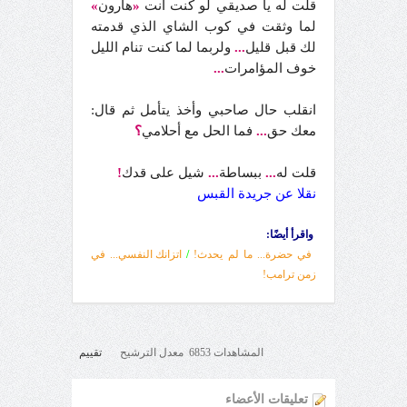
قلت له يا صديقي لو كنت أنت
«
هارون
»
لما وثقت في كوب الشاي الذي قدمته
لك قبل قليل
...
ولربما لما كنت تنام الليل
خوف المؤامرات
...
انقلب حال صاحبي وأخذ يتأمل ثم قال:
معك حق
...
فما الحل مع أحلامي
؟
قلت له
...
ببساطة
...
شيل على قدك
!
نقلا عن جريدة القبس
واقرأ أيضًا:
في حضرة... ما لم يحدث!
/
اتزانك النفسي... في
زمن ترامب!
المشاهدات 6853 معدل الترشيح
تقييم
تعليقات الأعضاء