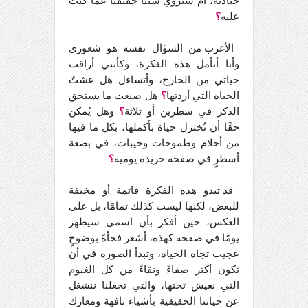
حيادية، أم ستروي شيئًا حقيقيًا عما كنت
عليه
؟
الأغرب من السؤال نفسه هو شعوري
وأنا أتأمل هذه الفكرة، وكأنني أراقب
حياتي من الخارج، وأتساءل هل عشتُ
الحياة التي أردتها
؟
هل صنعت ما يستحق
الذكر في سطرين أو ثلاثة
؟
وهل يُمكن
حقًا أن تُختزل حياة بأكملها، بكل ما فيها
من أحلام وطموحات وخيبات، في بضعة
أسطرٍ في صفحة جريدة يومية
؟
قد تبدو هذه الفكرة قاتمة أو مخيفة
للبعض، لكنها ليست كذلك تمامًا، بل على
العكس، حين أفكر بأن اسمي سيظهر
يومًا في صفحة كهذه، أشعر فجأةً بوضوحٍ
عجيب تجاه الحياة، وتبدأ الصورة في أن
تكون أكثر صفاءً ونقاءً من كل الغيوم
التي نعيش تحتها، والتي تجعلنا ننشغل
عن حياتنا الحقيقية بأشياء تافهة ومعارك