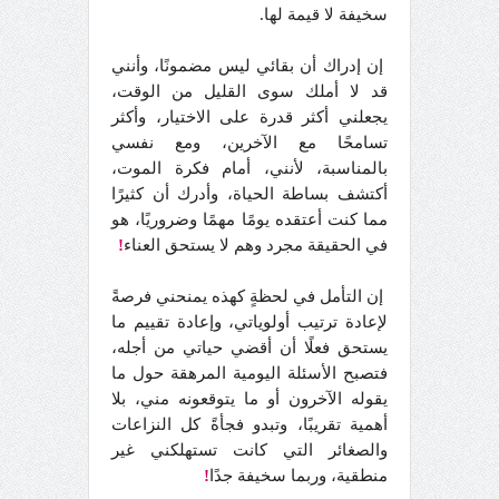
سخيفة لا قيمة لها.
إن إدراك أن بقائي ليس مضمونًا، وأنني
قد لا أملك سوى القليل من الوقت،
يجعلني أكثر قدرة على الاختيار، وأكثر
تسامحًا مع الآخرين، ومع نفسي
بالمناسبة، لأنني، أمام فكرة الموت،
أكتشف بساطة الحياة، وأدرك أن كثيرًا
مما كنت أعتقده يومًا مهمًا وضروريًا، هو
في الحقيقة مجرد وهم لا يستحق العناء
!
إن التأمل في لحظةٍ كهذه يمنحني فرصةً
لإعادة ترتيب أولوياتي، وإعادة تقييم ما
يستحق فعلًا أن أقضي حياتي من أجله،
فتصبح الأسئلة اليومية المرهقة حول ما
يقوله الآخرون أو ما يتوقعونه مني، بلا
أهمية تقريبًا، وتبدو فجأةً كل النزاعات
والصغائر التي كانت تستهلكني غير
منطقية، وربما سخيفة جدًا
!