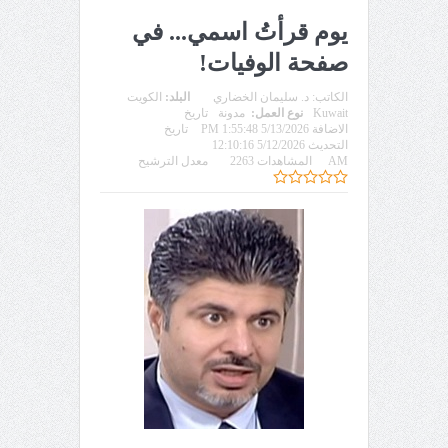
يوم قرأتُ اسمي... في
صفحة الوفيات!
الكاتب:
د. سليمان الخضاري
البلد:
الكويت
Kuwait
نوع العمل:
مدونة
تاريخ
الاضافة 5/13/2026 1:55:48 PM
تاريخ
التحديث 5/12/2026 12:10:16
AM
المشاهدات 2263
معدل الترشيح