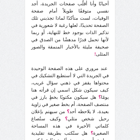
أحيانًا وأنا أقلّب صفحات الجريدة، أجد
نفسي متوقفًا طويلاً أمام صفحة
الوفيات، لست متأكدًا لماذا تجذبني تلك
الصفحة تحديدًا، لعلها رغبة لا شعورية في
تذكير الذات بوجود خط للنهاية، أو ربما
لأنها تحمل قدرًا مدهشًا من الصدق في
صحيفة مليئة بالأخبار المنمقة والصور
المثلى
!
عند مروري على هذه الصفحة الوحيدة
في الجريدة التي لا أستطيع التشكيك في
محتواها يقفز في ذهني سؤال غريب،
كيف سيكون شكل اسمي إن قرأته هنا
يومًا
؟
هل سيكون مكتوبًا بخطٍ بارز في
منتصف الصفحة، أم بخط صغير في زاوية
بعيدة، لا يلاحظه أحد
؟
من سيهتم بإعلان
رحيل شخص مثلي
؟
وكيف ستُصاغ
كلماتي الأخيرة في هذه المساحة
الصغيرة
؟
هل ستُكتب بطريقة تقليدية