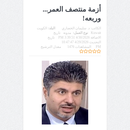
أزمة منتصف العمر...
وربعه!
الكاتب:
د. سليمان الخضاري
البلد:
الكويت
Kuwait
نوع العمل:
مدونة
تاريخ
الاضافة 4/30/2026 3:39:51 PM
تاريخ
التحديث 4/29/2026 10:47:47
PM
المشاهدات 1476
معدل الترشيح