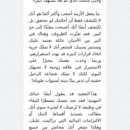
وحتى شكلك الذي لم يعد يشبهك كثيرًا
!
ما يجعل الأزمة أصعب وأكثر ألمًا هو أنك
لا تكتشف فقط أن أحلامك لم تتحقق، بل
تكتشف أيضًا أنك أصبحت مقيّدًا إلى حدٍ
كبير، فقد تغيّرت الظروف، وهناك في
كثير من الأحيان عائلة تعتمد عليك
وتستمر بسببك، فتشعر أنك لا تملك حرية
اتخاذ قرارات كبيرة قد تهدد استقرارهم،
وربما وجدت نفسك مجبرًا على
الاستمرار في علاقة زوجية لا تشبهك
اليوم، لكنك لا تملك شجاعة الرحيل
خشية أن تدمر بيتًا بنيته لسنوات طويلة
!
هذا التعقيد قد يطول أيضًا حياتك
المهنية؛ فقد تجد نفسك مضطرًا للبقاء
في وظيفة لا تُرضيك، لا لشيء سوى أنك
مطالب بتسديد أقساط البنك أو
الالتزامات المالية التي تراكمت عليك،
وهكذا تشعر أنك محاصر من جميع