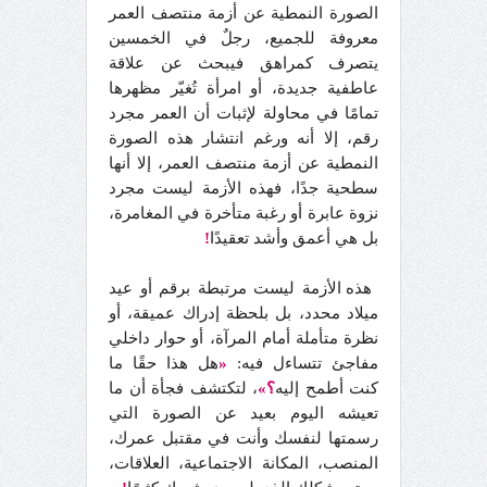
الصورة النمطية عن أزمة منتصف العمر
معروفة للجميع، رجلٌ في الخمسين
يتصرف كمراهق فيبحث عن علاقة
عاطفية جديدة، أو امرأة تُغيّر مظهرها
تمامًا في محاولة لإثبات أن العمر مجرد
رقم، إلا أنه ورغم انتشار هذه الصورة
النمطية عن أزمة منتصف العمر، إلا أنها
سطحية جدًا، فهذه الأزمة ليست مجرد
نزوة عابرة أو رغبة متأخرة في المغامرة،
بل هي أعمق وأشد تعقيدًا
!
هذه الأزمة ليست مرتبطة برقم أو عيد
ميلاد محدد، بل بلحظة إدراك عميقة، أو
نظرة متأملة أمام المرآة، أو حوار داخلي
مفاجئ تتساءل فيه:
«
هل هذا حقًا ما
كنت أطمح إليه
؟»
، لتكتشف فجأة أن ما
تعيشه اليوم بعيد عن الصورة التي
رسمتها لنفسك وأنت في مقتبل عمرك،
المنصب، المكانة الاجتماعية، العلاقات،