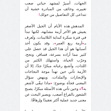
الجهات، أسيرٌ لمشهد حياتي صعب
تغييره، وخائف من المبادرة خشية أن
تتداعى كل التفاصيل من حولك
!
المدهش هذه الأيام أن الجيل الأصغر
يعيش هو الآخر أزمة مشابهة، لكنها تبدأ
في فترة مبكرة كبداية الثلاثينات، وتُعرف
بـ
«
أزمة ربع العمر
»
، وقد يكون أحد
أسبابها هو أن هذا الجيل قد حصل على
كثير مما أراده بسرعة، فسافر، ونجح،
وجرّب الحياة، واستهلك الكثير من
اللذات، وأشبع رغباته مبكرًا جدًا، إلا أن
الأزمة تأتي حين تهدأ موجة النجاحات
والإنجازات والملذات، وينهض سؤال
المعنى فجأة بوضوح:
«
ماذا تبقّى لأشعر
به
؟»
وحين تأتي هذه الأسئلة مبكرًا، يصبح
الشعور بالفراغ أصعب، ويصير البحث عن
معنى جديد عملية أكثر تعقيدًا وإرهاقًا.