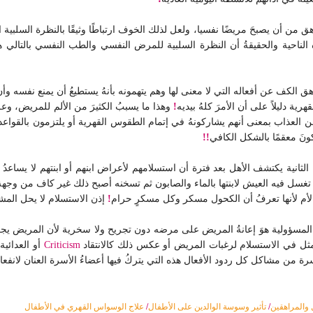
 من أن يصبحَ مريضًا نفسيا، ولعل لذلك الخوف ارتباطًا وثيقًا بالنظرة السلبية 
الناحية والحقيقةُ أن النظرة السلبية للمرض النفسي والطب النفسي بالتالي ه
 الكف عن أفعاله التي لا معنى لها وهم يتهمونه بأنهُ يستطيعُ أن يمنع نفسه وأن ا
ة دليلاً على أن الأمرَ كلهُ بيديه
!
وهذا ما يسببُ الكثيرَ من الألم للمريض، و
هم من العذاب بمعنى أنهم يشاركونهُ في إتمام الطقوس القهرية أو يلتزمون بالقوا
ونَ معقمًا بالشكل الكافي
!!
لثانية يكتشف الأهل بعد فترة أن استسلامهم لأعراض ابنهم أو ابنتهم لا يساعدُ ب
م تغسل فيه العيش لابنتها بالماء والصابون ثم تسخنه أصبح ذلك غير كاف من وج
الأم لأنها تعرفُ أن الكحول مسكر وكل مسكرٍ حرام
!
إذن الاستسلام لا يحل المش
ولية هوَ إعانةُ المريض على مرضه دون تجريح ولا سخرية لأن المريض يجبُ ألا 
ثل في الاستسلام لرغبات المريض أو عكس ذلك كالانتقاد
Criticism
أو العدائية
أسرة من مشاكل كل ردود الأفعال هذه التي يتركُ فيها أعضاءُ الأسرة العنان لانفعالاته
 والمراهقين
/
تأثير وسوسة الوالدين على الأطفال
/
علاج الوسواس القهري في الأطفال