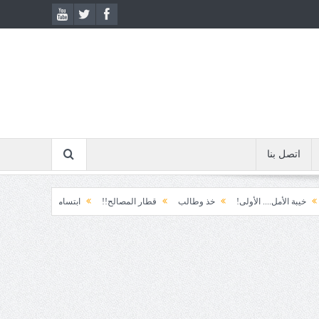
اتصل بنا
لأمل.... الأولى!
خذ وطالب
قطار المصالح!!
ابتسامة الطوارئ!
المكوّن و