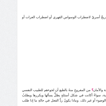
تاريخٌ أسريٌ لاضطراب الوسواس القهري أو اضطراب العرات أو
 والأمان
؟
من المفروغِ منهُ بالطبع أن لجوءهم للطبيب النفسي
ية، سواءً أكانت في شكل أسئلةٍ يظلُّ يسألها ويكررها ويطلبُ
ء أو غير ذلك، وماذا يكونُ ردُّ الفعل في حالةِ ما إذا طلب