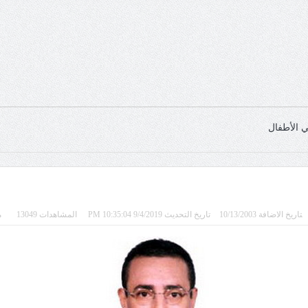
 الأطفال
تاريخ الاضافة 10/13/2003
تاريخ التحديث 9/4/2019 10:35:04 PM
المشاهدات 13049
مع