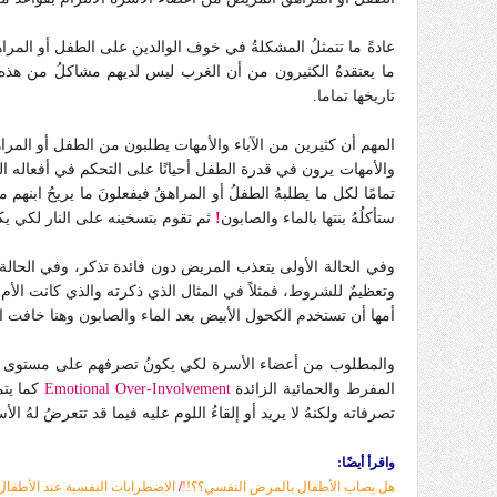
عادةً ما تتمثلُ المشكلةُ في خوف الوالدين على الطفل أو المراهق
ما يعتقدهُ الكثيرون من أن الغرب ليس لديهم مشاكلُ من هذه 
تاريخها تماما.
المهم أن كثيرين من الآباء والأمهات يطلبون من الطفل أو المراهق
والأمهات يرون في قدرة الطفل أحيانًا على التحكم في أفعاله القهري
تمامًا لكل ما يطلبهُ الطفلُ أو المراهقُ فيفعلونَ ما يريحُ ابن
ستأكلُهُ بنتها بالماء والصابون
!
ثم تقوم بتسخينه على النار لكي يك
وفي الحالة الأولى يتعذب المريض دون فائدة تذكر، وفي الحالة ا
وتعظيمٌ للشروط، فمثلاً في المثال الذي ذكرته والذي كانت الأ
أمها أن تستخدم الكحول الأبيض بعد الماء والصابون وهنا خافت 
والمطلوب من أعضاء الأسرة لكي يكونُ تصرفهم على مستوى المسؤ
المفرط والحمائية الزائدة
Emotional Over-Involvement
كما يتم
تصرفاته ولكنهُ لا يريد أو إلقاءُ اللوم عليه فيما قد تتعرضُ لهُ ال
واقرأ أيضًا:
هل يصاب الأطفال بالمرض النفسي؟؟!!
/
الاضطرابات النفسية عند الأطفال