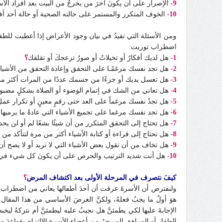
9-
الإصرار على أن يكونَ آخرَ من يخرجُ من البيت بعد أفراد الأ
10-
الخوف المتكرر والمستمر على حالته الصحية أو حالة أحد أف
ومن الأسئلة التي تفيدُ في بيان وجود الأعراض إذا أعطيت لل
اضطراب توريت:
1-
هل لديك أفكارٌ أو تخيلاتٌ أو صورٌ تزعجكَ أو تقلقك
؟
2-
هل تجد نفسك مرغمًـا على التحقق وإعادة التحقق من الأشيا
3-
هل تغسل يديك أو جزءًا من جسمك عددًا من المرات أكثر من
4-
هل تعاني من الشك في إتمام الوضوء أو الصلاة بشكلٍ مضب
5-
هل تجدُ نفسك مرغماً على العد حتى رقمٍ معينٍ أو تكرار عمل ا
6-
هل تجد نفسك مرغما على تجميع الأشياء التي عادةً ما يرميها 
7-
هل تحتاج إلى التحقق المتكرر من أن شيئًا بشعًا لم أو لن يح
8-
هل تحتاج إلى قراءة أو كتابة الأشياء أكثر من مرة لتتأكد م
9-
هل تخاف من أن تقول بعض الأشياء التي لا تريد أو لا يصح أن 
10
-
هل أنت شديد الترتيب والحرص على أن يكونَ كل شيء في 
كيفَ نتصرف في المرحلة الأولى بعد اكتشاف المرض
؟
ولنفترض أن الأسرةَ عرفت أن أحدَ أطفالها يعاني من اضطراب الو
هوَ أولُ ما يجبُ فعلهُ، ولكنَّ الغرضَ الأساسي من هذا المقا
الإجابةَ عليها لكي يطمئنَّ هل نجيبُ عليه ليطمئنَّ أم نتركهُ ليخب
الطفل أو المراهق المريضُ من أعضاء الأسرة الالتزام بقواعدَ معي