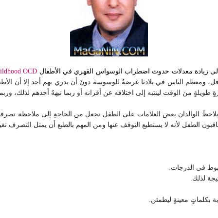
لى زيادة معدلات حدوث اضطراب الوسواس القهري في الأطفال
ildhood OCD
 ومعظم الناس في بلادنا عرضةٌ للوسوسة دونَ أن يدري بهم أحد إلا أن الأطفا
فترةٍ طويلةٍ من الوقت لينتبه إلى اختلافه عن أقرانه أو ربما نبههُ أحدهم لذلك، ور
َ الوالدان بعض العلامات على الطفل تجعل من الحاجةِ إلى ملاحظة تصرفاته بش
عاقبون الطفل لأنه لا يستطيع التوقف عنها ومن المهم بالطبع أن يمثل التصرف تغيرً
بوط في الدرجات.
جة لذلك.
ة بكلماتٍ معينةٍ ليطمئن.