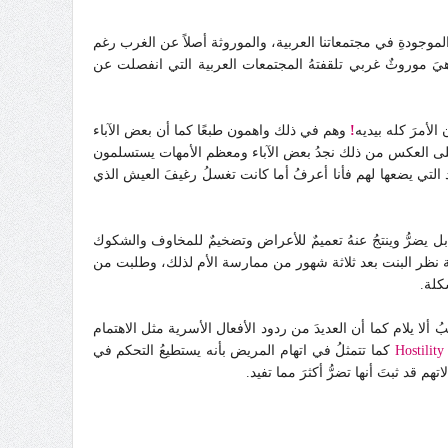
الموجودةِ في مجتمعاتنا العربية، والموروثة أصلاً عن الغرب رغم
يَ موروثٌ غربي تلقفتهُ المجتمعات العربية التي انفصلت عن
لأمرَ كله بيديه
!
وهم في ذلك واهمون طبعًا كما أن بعض الآباء
على العكس من ذلك نجدُ بعض الآباء ومعظم الأمهات يستسلمون
عد التي يضعها لهم فأنا أعرفُ أما كانت تغسلُ رغيفَ العيش الذي
ل يضرُّ وينتجُ عنهُ تعميمٌ للأعراض وتضخيمٌ للمخاوف والشكوك
هة نظر البنت بعد ثلاثة شهور من ممارسة الأم لذلك، وطلبت من
كلة.
يلام كما أن العديدَ من ردود الأفعال الأسرية مثل الاهتمام
Hostility
كما تتمثلُ في اتهام المريض بأنه يستطيعُ التحكم في
م قد ثبتَ أنها تضرُّ أكثرَ مما تفيد.