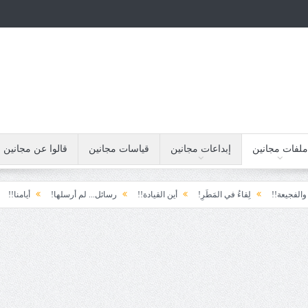
ملفات مجانين
إبداعات مجانين
قياسات مجانين
قالوا عن مجانين
!
لِقاءُ في المَطَرِ!
أين القيادة!!
رسائل... لم أرسلها!
أيامنا!!
خيبة ا