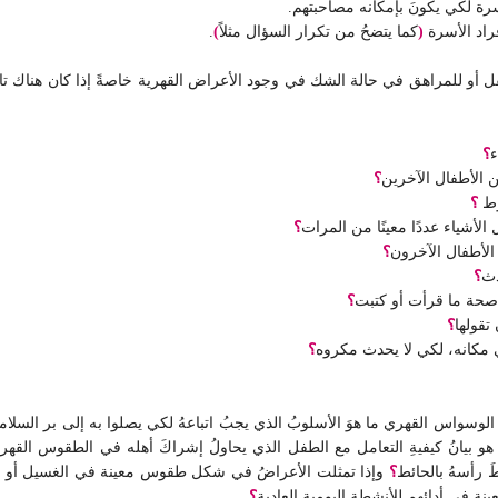
سرة لكي يكونَ بإمكانه مصاحبتهم.
راد الأسرة
(
كما يتضحُ من تكرار السؤال مثلاً
)
.
طفل أو للمراهق في حالة الشك في وجود الأعراض القهرية خاصةً إذا كان هناك 
ء
؟
 الأطفال الآخرين
؟
وط
؟
لأشياء عددًا معينًا من المرات
؟
الأطفال الآخرون
؟
دث
؟
ن صحة ما قرأت أو كتبت
؟
تقولها
؟
مكانه، لكي لا يحدث مكروه
؟
سواس القهري ما هوَ الأسلوبُ الذي يجبُ اتباعهُ لكي يصلوا به إلى بر السلامة
ل هو بيانُ كيفيةِ التعامل مع الطفل الذي يحاولُ إشراكَ أهله في الطقوس القهر
طَ رأسهُ بالحائط
؟
وإذا تمثلت الأعراضُ في شكل طقوس معينة في الغسيل أو الوضو
نة في أدائهم للأنشطة اليومية العادية
؟