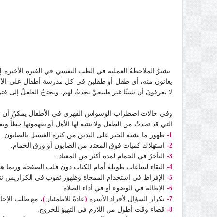
تشيرُ الملاحظةُ العملية في الطب النفسي في الفترة الأخيرة
إ
يعانون منه، أي طفل أو طفلين في كل مدرسة أطفال على الأقل،
لا يعرفونَ أن شيئًا غير طبيعيٍّ يحدثُ لهم، ويحتاجُ الطفلُ إلى 
وفي حالات اضطراب الوسواس القهري في الأطفال يمكنُ أن يلاحظ
التي قد تحدثُ من الطفل ولا ينتبه لها الأهل أو يفهمونها خطأً وي
1-
ظهور ما يشبه الجير على اليدين من كثرة الغسيل بالصابون.
2-
استهلاك كميات فوق المعتاد من الصابون أو ورق الحمام.
3-
التأخرُ في الحمام لمدة أكثر من المعتاد .
4-
البقاء لساعات طويلة أمام الكتاب دون قلب الصفحة وربما ه
5-
الإفراط في استخدام الممحاة وظهور ثقوب في الكراريس نتي
6-
الإطالة في الوضوء أو في أداء الصلاة.
7-
تكرار السؤال لأفراد الأسرة
(
عادةً للاطمئنان
)
، مع طلب الإجاب
8-
قضاء وقت أطول من اللازم في التهيؤ للخروج.