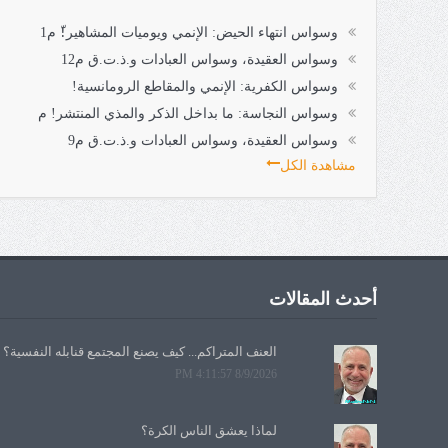
وسواس انتهاء الحيض: الإنمي ويوميات المشاهير!ّ م1
وسواس العقيدة، وسواس العبادات و.ذ.ت.ق م12
وسواس الكفرية: الإنمي والمقاطع الرومانسية!
وسواس النجاسة: ما بداخل الذكر والمذي المنتشر! م
وسواس العقيدة، وسواس العبادات و.ذ.ت.ق م9
مشاهدة الكل
أحدث المقالات
العنف المتراكم... كيف يصنع المجتمع قنابله النفسية؟
8/9/2026 4:11:57 PM
لماذا يعشق الناس الكرة؟