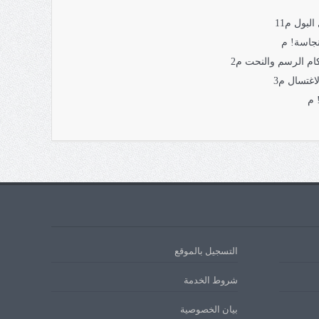
بول م11
جاسة! م
م الرسم والنحت م2
اغتسال م3
 م
التسجيل بالموقع
شروط الخدمة
بيان الخصوصية